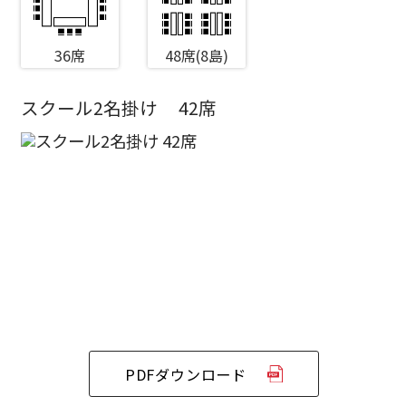
36席
48席(8島)
スクール2名掛け
42席
エリア／施設
※複数選択可能
新宿・高田馬場エリア
ベルサール新宿南口
秋葉原・神田・東京エリア
ベルサール新宿グランド
新宿住友ホール
ベルサール八重洲
新宿住友ビル三角広場
飯田橋・九段・半蔵門・神保町エリア
ベルサール東京日本橋
新宿住友スカイルーム
ベルサール秋葉原
ベルサール新宿セントラルパーク
ベルサール半蔵門
ベルサール神田
PDFダウンロード
ベルサール西新宿
渋谷エリア
ベルサール飯田橋駅前
ベルサール高田馬場