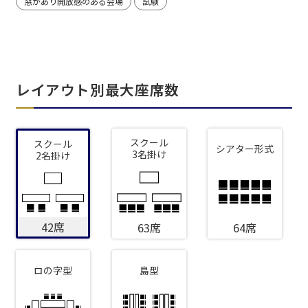
窓があり開放感のある会場
試験
レイアウト別最大座席数
スクール
スクール
シアター形式
3名掛け
2名掛け
42席
63席
64席
ロの字型
島型