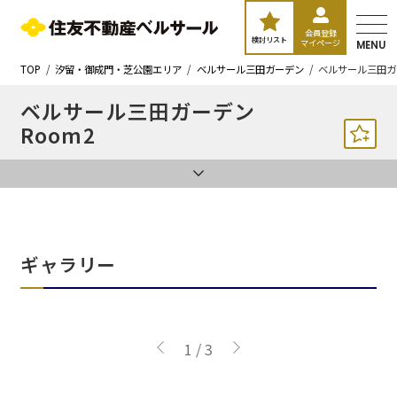
会員登録
検討リスト
マイページ
MENU
TOP
汐留・御成門・芝公園エリア
ベルサール三田ガーデン
ベルサール三田ガ
ベルサール三田ガーデン
Room2
ギャラリー
1
/
3