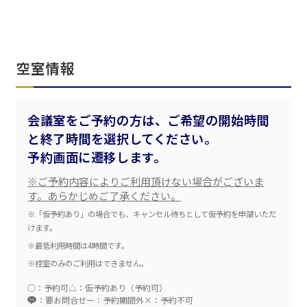
ベルサール飯田橋ファースト
ベルサール渋谷ファースト
ベルサール神保町アネックス
六本木・虎ノ門エリア
ベルサール渋谷ガーデン
ベルサール神保町
ベルサール九段
ベルサール虎ノ門
汐留・御成門・芝公園エリア
空室情報
泉ガーデンギャラリー
ベルサール六本木グランドコンファレンスセンター
ベルサール芝公園
ベルサール六本木
有明・羽田エリア
ベルサール御成門タワー
会議室をご予約の方は、ご希望の開始時間
ベルサール汐留
東京ガーデンシアター
ベルサール東京汐留コンファレンスセンター
と終了時間を選択してください。
ベルサール有明コンファレンスセンター
ベルサール三田ガーデン
予約画面に遷移します。
ベルサール羽田空港
日時
※ご予約内容によりご利用頂けない場合がございま
日付／開始・終了時間から選ぶ
す。あらかじめご了承ください。
※「仮予約あり」の場合でも、キャンセル待ちとして仮予約を申請いただ
時間単位で選ぶ
けます。
※最低利用時間は4時間です。
※控室のみのご利用はできません。
人数／レイアウト
※複数選択可能
○：予約可
△：仮予約あり（予約可）
：要お問合せ
ー：予約期間外
×：予約不可