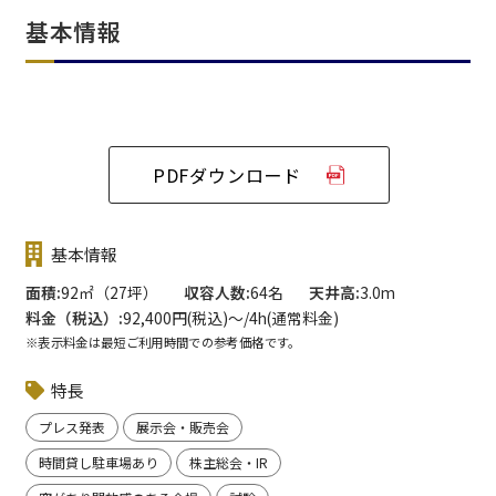
基本情報
PDFダウンロード
基本情報
面積
92㎡（27坪）
収容人数
64名
天井高
3.0m
料金（税込）
92,400円(税込)〜/4h(通常料金)
※表示料金は最短ご利用時間での参考価格です。
特長
プレス発表
展示会・販売会
時間貸し駐車場あり
株主総会・IR