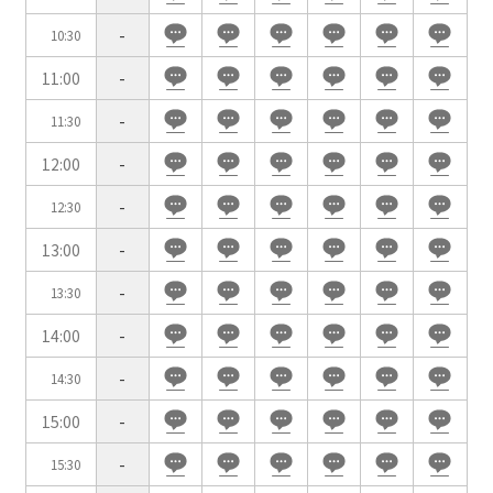
-
10:30
会場の種類
11:00
-
イベントホール
会議室
-
11:30
12:00
-
こだわり条件
-
12:30
※複数選択可能
13:00
-
特長で選ぶ
駅直結
天井高3.5ｍ以上
-
13:30
窓があり開放感のある
喫煙所あり
14:00
-
会場
-
14:30
大型スクリーンあり
控室あり
4t車以上荷捌きあり
裏導線あり
15:00
-
時間貸し駐車場あり
専有回線(NURO)あり
-
15:30