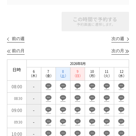
この時間で予約する
スクール
スクール
シアター
予約画面に遷移します。
2名掛け
3名掛け
形式
こちらの
会議室
の空室状況は
前の週
次の週
以下からお問合せください。
前の月
次の月
お電話でのお問合せ
2026年8月
口の字型
島型
T字島型
03-3346-1396
日時
6
7
8
9
10
11
12
（木）
（金）
（土）
（日）
（月）
（火）
（水）
受付時間 9:00～18:00（土日祝日・年末年始を除く）
08:00
-
WEBからのお問合せ
-
08:30
お問合せフォーム
09:00
-
面積
-
09:30
10:00
-