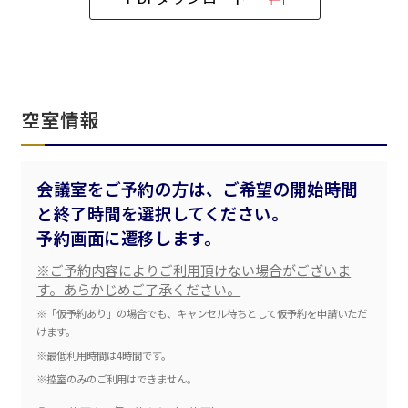
ベルサール飯田橋ファースト
ベルサール渋谷ファースト
ベルサール神保町アネックス
六本木・虎ノ門エリア
ベルサール渋谷ガーデン
ベルサール神保町
ベルサール九段
ベルサール虎ノ門
汐留・御成門・芝公園エリア
泉ガーデンギャラリー
空室情報
ベルサール六本木グランドコンファレンスセンター
ベルサール芝公園
ベルサール六本木
有明・羽田エリア
ベルサール御成門タワー
ベルサール汐留
会議室をご予約の方は、ご希望の開始時間
東京ガーデンシアター
ベルサール東京汐留コンファレンスセンター
と終了時間を選択してください。
ベルサール有明コンファレンスセンター
ベルサール三田ガーデン
ベルサール羽田空港
日時
予約画面に遷移します。
日付／開始・終了時間から選ぶ
※ご予約内容によりご利用頂けない場合がございま
す。あらかじめご了承ください。
時間単位で選ぶ
※「仮予約あり」の場合でも、キャンセル待ちとして仮予約を申請いただ
けます。
※最低利用時間は4時間です。
人数／レイアウト
※控室のみのご利用はできません。
※複数選択可能