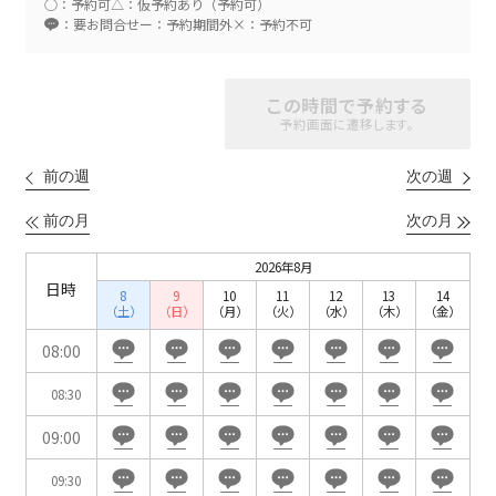
○：予約可
△：仮予約あり（予約可）
：要お問合せ
ー：予約期間外
×：予約不可
スクール
スクール
シアター
この時間で予約する
2名掛け
3名掛け
形式
予約画面に遷移します。
こちらの
会議室
の空室状況は
以下からお問合せください。
前の週
次の週
前の月
次の月
お電話でのお問合せ
口の字型
島型
T字島型
03-3346-1396
2026年8月
日時
8
9
10
11
12
13
14
受付時間 9:00～18:00（土日祝日・年末年始を除く）
（土）
（日）
（月）
（火）
（水）
（木）
（金）
WEBからのお問合せ
08:00
08:30
お問合せフォーム
09:00
面積
09:30