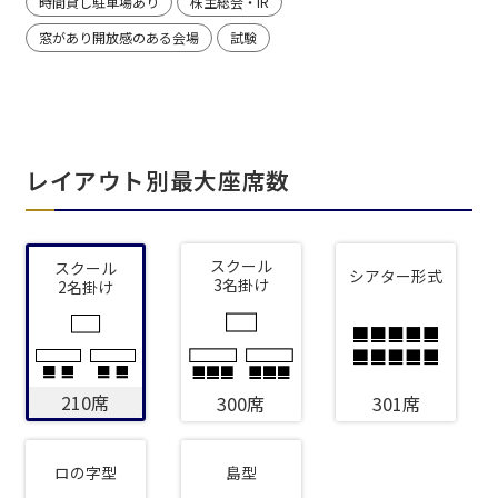
時間貸し駐車場あり
株主総会・IR
窓があり開放感のある会場
試験
レイアウト別最大座席数
スクール
スクール
シアター形式
3名掛け
2名掛け
210席
300席
301席
ロの字型
島型