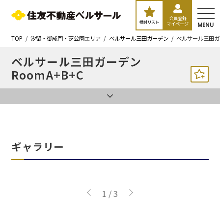
会員登録
検討リスト
マイページ
MENU
TOP
汐留・御成門・芝公園エリア
ベルサール三田ガーデン
ベルサール三田ガー
ベルサール三田ガーデン
RoomA+B+C
ギャラリー
1
/
3