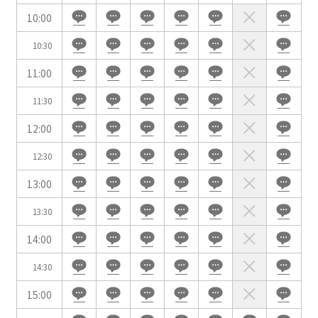
10:00
10:30
会場の種類
11:00
イベントホール
会議室
11:30
12:00
こだわり条件
※複数選択可能
12:30
特長で選ぶ
13:00
駅直結
天井高3.5ｍ以上
13:30
窓があり開放感のある
喫煙所あり
会場
14:00
大型スクリーンあり
控室あり
14:30
4t車以上荷捌きあり
裏導線あり
15:00
時間貸し駐車場あり
専有回線(NURO)あり