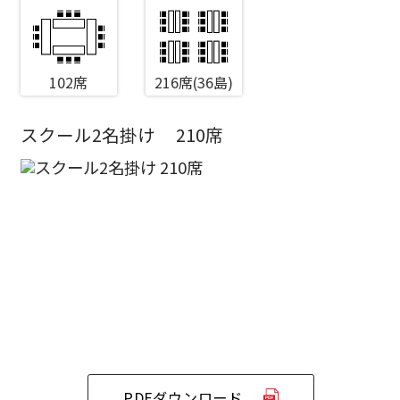
102席
216席(36島)
スクール2名掛け
210席
エリア／施設
※複数選択可能
新宿・高田馬場エリア
ベルサール新宿南口
秋葉原・神田・東京エリア
ベルサール新宿グランド
新宿住友ホール
ベルサール八重洲
新宿住友ビル三角広場
飯田橋・九段・半蔵門・神保町エリア
ベルサール東京日本橋
新宿住友スカイルーム
ベルサール秋葉原
ベルサール新宿セントラルパーク
ベルサール半蔵門
ベルサール神田
ベルサール西新宿
渋谷エリア
PDFダウンロード
ベルサール飯田橋駅前
ベルサール高田馬場