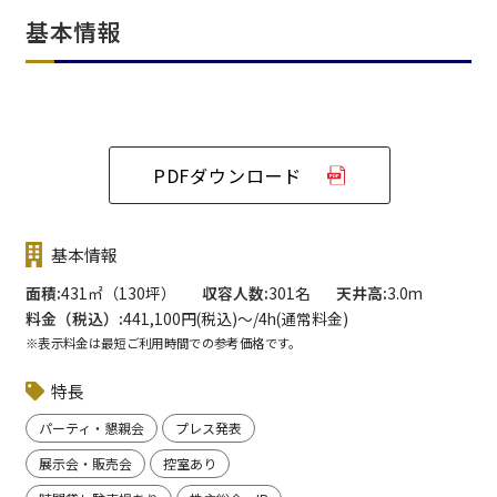
基本情報
PDFダウンロード
基本情報
面積
431㎡（130坪）
収容人数
301名
天井高
3.0m
料金（税込）
441,100円(税込)〜/4h(通常料金)
※表示料金は最短ご利用時間での参考価格です。
特長
パーティ・懇親会
プレス発表
展示会・販売会
控室あり