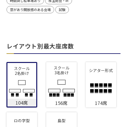
時間貸し駐車場あり
株主総会・IR
窓があり開放感のある会場
試験
レイアウト別最大座席数
スクール
スクール
シアター形式
3名掛け
2名掛け
104席
156席
174席
ロの字型
島型