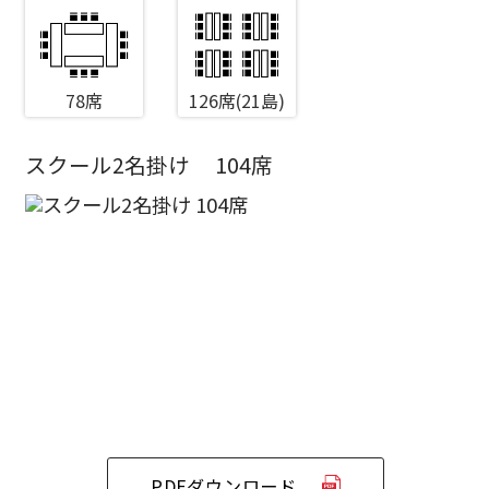
78席
126席(21島)
スクール2名掛け
104席
エリア／施設
※複数選択可能
新宿・高田馬場エリア
ベルサール新宿南口
秋葉原・神田・東京エリア
ベルサール新宿グランド
新宿住友ホール
ベルサール八重洲
新宿住友ビル三角広場
飯田橋・九段・半蔵門・神保町エリア
ベルサール東京日本橋
新宿住友スカイルーム
ベルサール秋葉原
ベルサール新宿セントラルパーク
ベルサール半蔵門
ベルサール神田
ベルサール西新宿
渋谷エリア
PDFダウンロード
ベルサール飯田橋駅前
ベルサール高田馬場