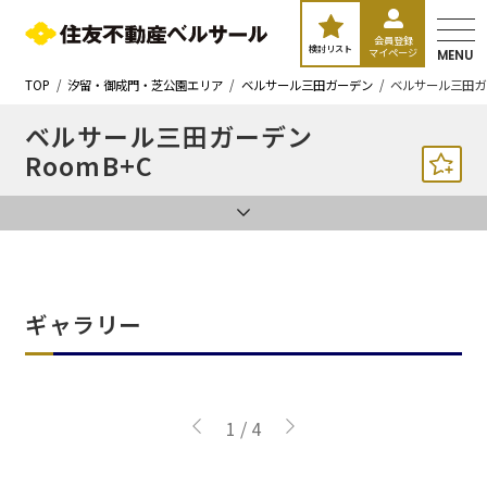
会員登録
検討リスト
マイページ
MENU
TOP
汐留・御成門・芝公園エリア
ベルサール三田ガーデン
ベルサール三田ガ
ベルサール三田ガーデン
RoomB+C
ギャラリー
1
/
4