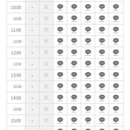
10:00
-
-
10:30
会場の種類
11:00
-
イベントホール
会議室
-
11:30
12:00
-
こだわり条件
※複数選択可能
-
12:30
特長で選ぶ
13:00
-
駅直結
天井高3.5ｍ以上
-
13:30
窓があり開放感のある
喫煙所あり
会場
14:00
-
大型スクリーンあり
控室あり
-
14:30
4t車以上荷捌きあり
裏導線あり
15:00
-
時間貸し駐車場あり
専有回線(NURO)あり