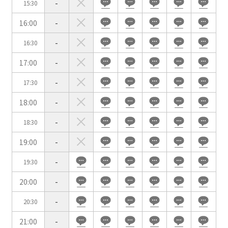
-
15:30
用途で選ぶ
16:00
-
パーティ・懇親会
株主総会・IR
-
16:30
e-sports大会
プレス発表
17:00
-
試験
展示会・販売会
-
17:30
18:00
-
-
18:30
この条件で検索
19:00
-
選択している条件を
リセットする
-
19:30
20:00
-
-
20:30
21:00
-