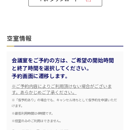
ベルサール飯田橋ファースト
ベルサール渋谷ファースト
ベルサール神保町アネックス
六本木・虎ノ門エリア
ベルサール渋谷ガーデン
ベルサール神保町
ベルサール九段
ベルサール虎ノ門
汐留・御成門・芝公園エリア
泉ガーデンギャラリー
空室情報
ベルサール六本木グランドコンファレンスセンター
ベルサール芝公園
ベルサール六本木
有明・羽田エリア
ベルサール御成門タワー
ベルサール汐留
会議室をご予約の方は、ご希望の開始時間
東京ガーデンシアター
ベルサール東京汐留コンファレンスセンター
と終了時間を選択してください。
ベルサール有明コンファレンスセンター
ベルサール三田ガーデン
ベルサール羽田空港
日時
予約画面に遷移します。
日付／開始・終了時間から選ぶ
※ご予約内容によりご利用頂けない場合がございま
す。あらかじめご了承ください。
時間単位で選ぶ
※「仮予約あり」の場合でも、キャンセル待ちとして仮予約を申請いただ
けます。
※最低利用時間は4時間です。
人数／レイアウト
※控室のみのご利用はできません。
※複数選択可能