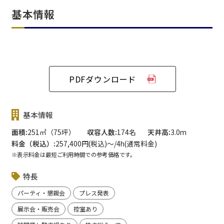
基本情報
PDFダウンロード
基本情報
面積
251㎡（75坪）
収容人数
174名
天井高
3.0m
料金（税込）
257,400円(税込)〜/4h(通常料金)
※表示料金は最短ご利用時間での参考価格です。
特長
パーティ・懇親会
プレス発表
展示会・販売会
控室あり