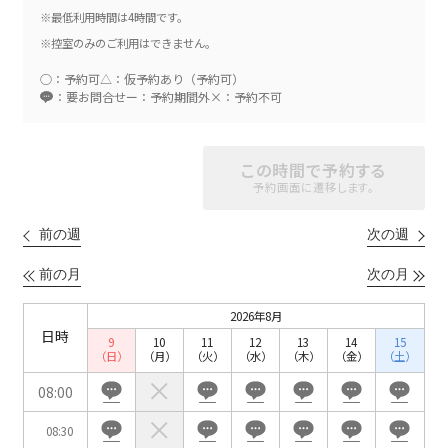
人数／レイアウト
※複数選択可能
※最低利用時間は4時間です。
※控室のみのご利用はできません。
○：予約可
△：仮予約あり（予約可）
：要お問合せ
ー：予約期間外
×：予約不可
スクール
スクール
シアター
2名掛け
3名掛け
形式
この時間で予約する
こちらの
会議室
の空室状況は
予約画面に遷移します。
以下からお問合せください。
前の週
次の週
お電話でのお問合せ
口の字型
島型
T字島型
03-3346-1396
前の月
次の月
2026年8月
受付時間 9:00～18:00（土日祝日・年末年始を除く）
日時
9
10
11
12
13
14
15
WEBからのお問合せ
（日）
（月）
（火）
（水）
（木）
（金）
（土）
08:00
お問合せフォーム
08:30
面積