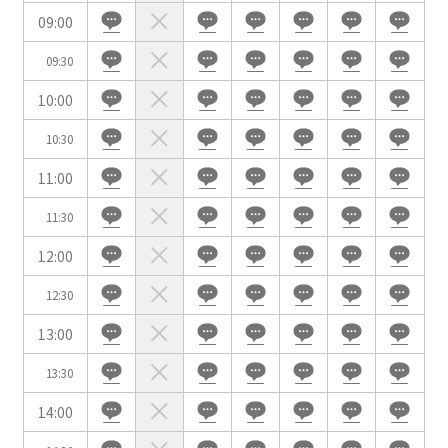
09:00
09:30
10:00
会場の種類
10:30
イベントホール
会議室
11:00
11:30
こだわり条件
※複数選択可能
12:00
特長で選ぶ
12:30
駅直結
天井高3.5ｍ以上
13:00
窓があり開放感のある
喫煙所あり
会場
13:30
大型スクリーンあり
控室あり
14:00
4t車以上荷捌きあり
裏導線あり