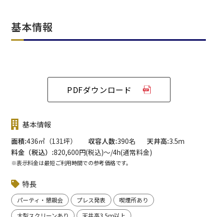
基本情報
PDFダウンロード
基本情報
面積
436㎡（131坪）
収容人数
390名
天井高
3.5m
料金（税込）
820,600円(税込)〜/4h(通常料金)
※表示料金は最短ご利用時間での参考価格です。
特長
パーティ・懇親会
プレス発表
喫煙所あり
大型スクリーンあり
天井高3.5ｍ以上