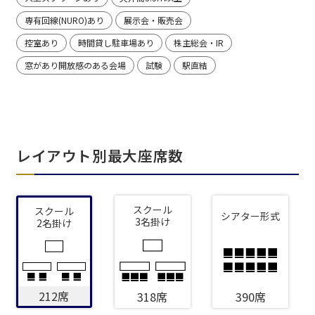
専有回線(NURO)あり
展示会・販売会
控室あり
時間貸し駐車場あり
株主総会・IR
窓があり開放感のある会場
試験
駅直結
レイアウト別最大座席数
スクール
スクール
シアター形式
3名掛け
2名掛け
212席
318席
390席