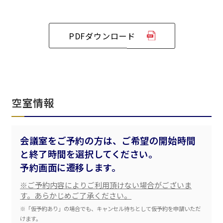
ベルサール半蔵門
ベルサール神田
ベルサール西新宿
渋谷エリア
ベルサール飯田橋駅前
ベルサール高田馬場
ベルサール飯田橋ファースト
PDFダウンロード
ベルサール渋谷ファースト
ベルサール神保町アネックス
六本木・虎ノ門エリア
ベルサール渋谷ガーデン
ベルサール神保町
ベルサール九段
ベルサール虎ノ門
汐留・御成門・芝公園エリア
泉ガーデンギャラリー
ベルサール六本木グランドコンファレンスセンター
ベルサール芝公園
ベルサール六本木
空室情報
有明・羽田エリア
ベルサール御成門タワー
ベルサール汐留
東京ガーデンシアター
ベルサール東京汐留コンファレンスセンター
ベルサール有明コンファレンスセンター
ベルサール三田ガーデン
会議室をご予約の方は、ご希望の開始時間
ベルサール羽田空港
日時
と終了時間を選択してください。
日付／開始・終了時間から選ぶ
予約画面に遷移します。
※ご予約内容によりご利用頂けない場合がございま
時間単位で選ぶ
す。あらかじめご了承ください。
※「仮予約あり」の場合でも、キャンセル待ちとして仮予約を申請いただ
けます。