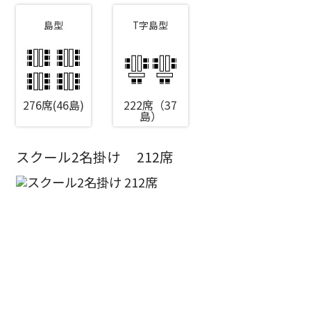
島型
T字島型
276席(46島)
222席（37
島）
スクール2名掛け
212席
エリア／施設
※複数選択可能
新宿・高田馬場エリア
ベルサール新宿南口
秋葉原・神田・東京エリア
ベルサール新宿グランド
新宿住友ホール
ベルサール八重洲
新宿住友ビル三角広場
飯田橋・九段・半蔵門・神保町エリア
ベルサール東京日本橋
新宿住友スカイルーム
ベルサール秋葉原
ベルサール新宿セントラルパーク