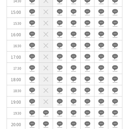
14:30
時間貸し駐車場あり
専有回線(NURO)あり
15:00
用途で選ぶ
15:30
パーティ・懇親会
株主総会・IR
16:00
e-sports大会
プレス発表
16:30
試験
展示会・販売会
17:00
17:30
18:00
この条件で検索
18:30
選択している条件を
リセットする
19:00
19:30
20:00