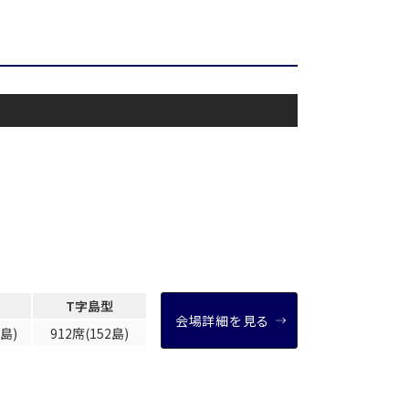
T字島型
せ
窓があり開放感のある会場
T字島型
控室あり
会場詳細を見る
0島)
912席(152島)
時間貸し駐車場あり