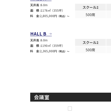
用途
天井高 :
6.0m
スクール2
面 積 :
1176㎡（355坪）
500席
料 金:
2,805,000円
（税込）〜
HALL B
天井高 :
6.0m
スクール2
面 積 :
1190㎡（359坪）
500席
料 金:
2,365,000円
（税込）〜
会議室