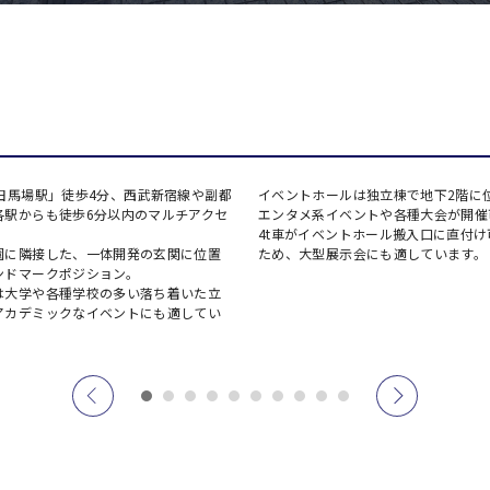
飯田橋・九段・半蔵門・神保町エリア
ベルサール秋葉原
ベルサール神田
ベルサール西新宿
ベルサール高田馬
ベルサール半蔵門
ベルサール飯田橋
渋谷エリア
ベルサール飯田橋ファースト
ベルサール神保町
ベルサール渋谷ファースト
ベルサール渋谷ガ
ベルサール神保町
ベルサール九段
六本木・虎ノ門エリア
ベルサール虎ノ門
泉ガーデンギャラ
汐留・御成門・芝公園エリア
ベルサール六本木グランドコンファレンスセンター
ベルサール六本木
高田馬場駅」徒歩4分、西武新宿線や副都
イベントホールは独立棟で地下2階に
各駅からも徒歩6分以内のマルチアクセ
エンタメ系イベントや各種大会が開催
ベルサール芝公園
ベルサール御成門
有明・羽田エリア
4t車がイベントホール搬入口に直付け
ベルサール汐留
ベルサール東京汐
園に隣接した、一体開発の玄関に位置
ため、大型展示会にも適しています。
ンドマークポジション。
東京ガーデンシアター
ベルサール有明コ
ベルサール三田ガーデン
は大学や各種学校の多い落ち着いた立
ベルサール羽田空港
日付／開始・終了時間から選ぶ
アカデミックなイベントにも適してい
時間単位で選ぶ
こちらの
会議室
の空室状況は
以下からお問合せください。
お電話でのお問合せ
050-5385-9007
スクール
スクール
シアター