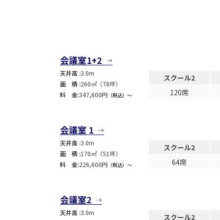
会議室1+2
天井高 :
3.0m
スクール2
面 積 :
260㎡（78坪）
120席
料 金:
347,600円
（税込）〜
会議室 1
天井高 :
3.0m
スクール2
面 積 :
170㎡（51坪）
64席
料 金:
226,600円
（税込）〜
会議室2
天井高 :
3.0m
スクール2