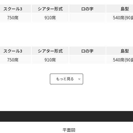
で選ぶ
スクール3
シアター形式
ロの字
島型
パーティ・懇親会
株主総会・IR
750席
910席
540席(90
プレス発表
試験
選択している条件を
この条件で検
スクール3
シアター形式
ロの字
島型
リセットする
750席
910席
540席(90
もっと見る