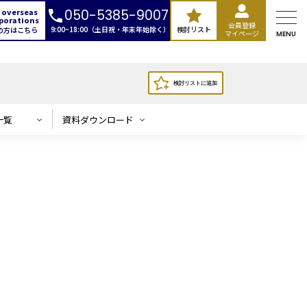
 overseas
050-5385-9007
porations
会員登録
9:00~18:00（土日祝・年末年始除く）
検討リスト
の方はこちら
マイページ
MENU
一覧
資料ダウンロード