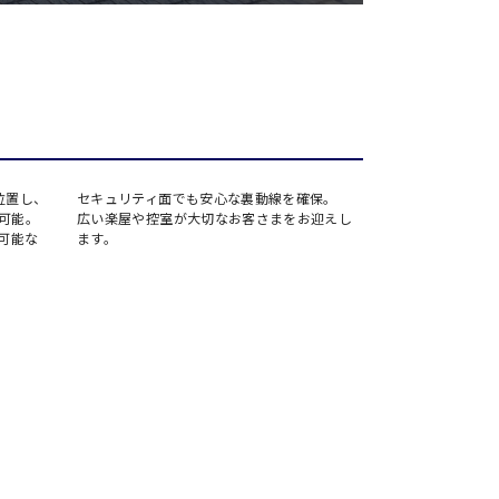
場
駅前
アネックス
ーデン
リー
位置し、
セキュリティ面でも安心な裏動線を確保。
高い視認性と画
可能。
広い楽屋や控室が大切なお客さまをお迎えし
と12,000lm
タワー
可能な
ます。
無駄のないレイ
留コンファレンスセンター
足感をご提供し
ンファレンスセンター