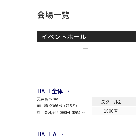
会場一覧
イベントホール
面積
会場の種類
こだわり条件
特長
HALL全体
※複数選択可能
天井高 :
6.0m
スクール2
面 積 :
2366㎡（715坪）
1000席
料 金:
4,664,000円
（税込）〜
HALL A