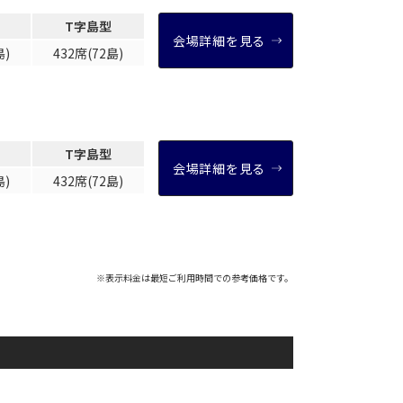
T字島型
e-sports大会
会場詳細を見る
島)
432席(72島)
展示会・販売会
索
T字島型
会場詳細を見る
島)
432席(72島)
※表示料金は最短ご利用時間での参考価格です。