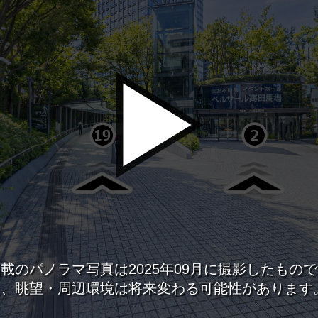
新宿・高田馬場エリア
ベルサール新宿南口
ベルサール新宿グ
秋葉原・神田・東京エリア
新宿住友ホール
新宿住友ビル三角
ベルサール八重洲
ベルサール東京日
新宿住友スカイルーム
ベルサール新宿セ