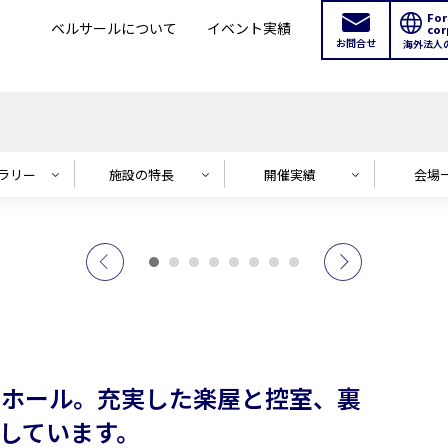
For
ベルサールについて
イベント実績
cor
お問合せ
海外法人
ャラリー
施設の特長
開催実績
会場
ントホール。充実した楽屋と控室、裏
適しています。