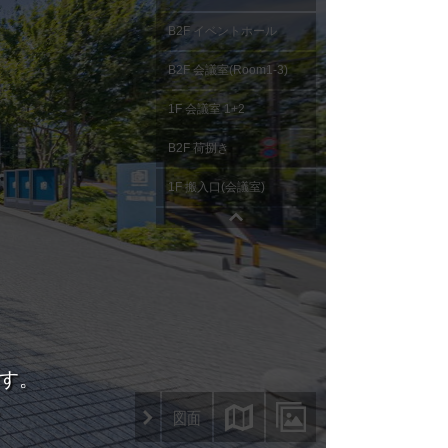
ランド
広場
本橋
ントラルパーク