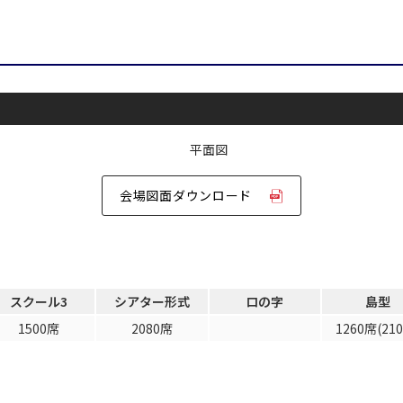
口の字型
島型
2名掛け
3名掛け
形式
WEBからのお問合
受付時間 9:00～18:00（土日祝日・年末年始を除く）
お問合せフォーム
会場図面ダウンロード
イベントホール
会議室
で選ぶ
駅直結
天井高3.5ｍ以上
スクール3
シアター形式
ロの字
島型
喫煙所あり
大型スクリーンあり
1500席
2080席
1260席(21
4t車以上荷捌きあり
裏導線あり
専有回線(NURO)あり