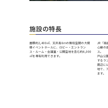
施設の特長
数用意。
面積約2,400㎡、天井高6ｍの無柱空間の大規
JR「
無料です。
模イベントホールに、ロビー・エントラン
心線の
ス・ルーム・会議室・公開空地を含む約6,000
ス。
㎡を専有利用できます。
戸山公
するラ
周辺に
日時
地で、
ます。
人数／レイアウト
※複数選択可能