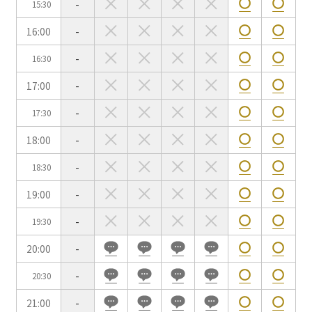
-
15:30
用途で選ぶ
16:00
-
パーティ・懇親会
株主総会・IR
-
16:30
e-sports大会
プレス発表
17:00
-
試験
展示会・販売会
-
17:30
18:00
-
-
18:30
この条件で検索
19:00
-
選択している条件を
リセットする
-
19:30
20:00
-
-
20:30
21:00
-