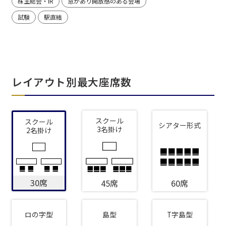
株主総会・IR
窓があり開放感のある会場
試験
駅直結
レイアウト別最大座席数
スクール
スクール
シアター形式
3名掛け
2名掛け
30席
45席
60席
ロの字型
島型
T字島型