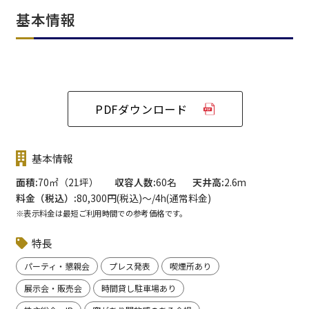
基本情報
PDFダウンロード
基本情報
面積
70㎡（21坪）
収容人数
60名
天井高
2.6m
料金（税込）
80,300円(税込)〜/4h(通常料金)
※表示料金は最短ご利用時間での参考価格です。
特長
パーティ・懇親会
プレス発表
喫煙所あり
展示会・販売会
時間貸し駐車場あり