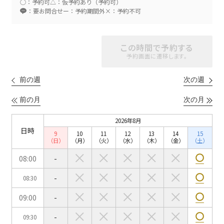
○：予約可
△：仮予約あり（予約可）
：要お問合せ
ー：予約期間外
×：予約不可
スクール
スクール
シアター
この時間で予約する
2名掛け
3名掛け
形式
予約画面に遷移します。
こちらの
会議室
の空室状況は
以下からお問合せください。
前の週
次の週
前の月
次の月
お電話でのお問合せ
口の字型
島型
T字島型
03-3346-1396
2026年8月
日時
9
10
11
12
13
14
15
受付時間 9:00～18:00（土日祝日・年末年始を除く）
（日）
（月）
（火）
（水）
（木）
（金）
（土）
WEBからのお問合せ
08:00
-
-
08:30
お問合せフォーム
09:00
-
面積
-
09:30