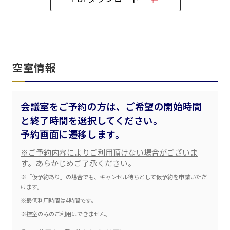
ベルサール飯田橋ファースト
ベルサール渋谷ファースト
ベルサール神保町アネックス
六本木・虎ノ門エリア
ベルサール渋谷ガーデン
ベルサール神保町
ベルサール九段
ベルサール虎ノ門
汐留・御成門・芝公園エリア
泉ガーデンギャラリー
空室情報
ベルサール六本木グランドコンファレンスセンター
ベルサール芝公園
ベルサール六本木
有明・羽田エリア
ベルサール御成門タワー
ベルサール汐留
会議室をご予約の方は、ご希望の開始時間
東京ガーデンシアター
ベルサール東京汐留コンファレンスセンター
と終了時間を選択してください。
ベルサール有明コンファレンスセンター
ベルサール三田ガーデン
ベルサール羽田空港
日時
予約画面に遷移します。
日付／開始・終了時間から選ぶ
※ご予約内容によりご利用頂けない場合がございま
す。あらかじめご了承ください。
時間単位で選ぶ
※「仮予約あり」の場合でも、キャンセル待ちとして仮予約を申請いただ
けます。
※最低利用時間は4時間です。
人数／レイアウト
※控室のみのご利用はできません。
※複数選択可能