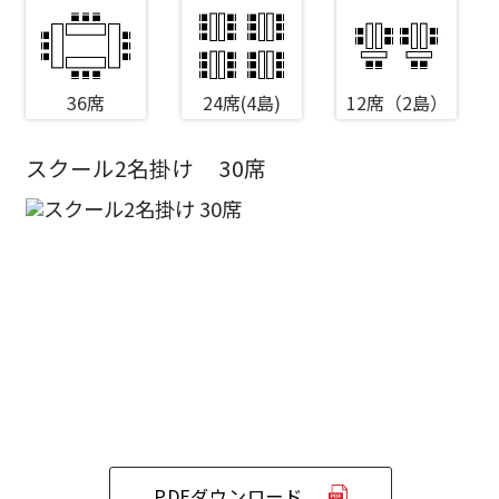
36席
24席(4島)
12席（2島）
スクール2名掛け
30席
エリア／施設
※複数選択可能
新宿・高田馬場エリア
ベルサール新宿南口
秋葉原・神田・東京エリア
ベルサール新宿グランド
新宿住友ホール
ベルサール八重洲
新宿住友ビル三角広場
飯田橋・九段・半蔵門・神保町エリア
ベルサール東京日本橋
新宿住友スカイルーム
ベルサール秋葉原
ベルサール新宿セントラルパーク
ベルサール半蔵門
ベルサール神田
ベルサール西新宿
渋谷エリア
PDFダウンロード
ベルサール飯田橋駅前
ベルサール高田馬場