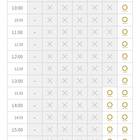
10:00
-
-
10:30
会場の種類
11:00
-
イベントホール
会議室
-
11:30
12:00
-
こだわり条件
※複数選択可能
-
12:30
特長で選ぶ
13:00
-
駅直結
天井高3.5ｍ以上
-
13:30
窓があり開放感のある
喫煙所あり
会場
14:00
-
大型スクリーンあり
控室あり
-
14:30
4t車以上荷捌きあり
裏導線あり
15:00
-
時間貸し駐車場あり
専有回線(NURO)あり