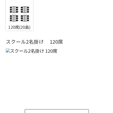
エリア／施設
120席(20島)
※複数選択可能
新宿・高田馬場エリア
スクール2名掛け
120席
ベルサール新宿南口
秋葉原・神田・東京エリア
ベルサール新宿グランド
新宿住友ホール
ベルサール八重洲
新宿住友ビル三角広場
飯田橋・九段・半蔵門・神保町エリア
ベルサール東京日本橋
新宿住友スカイルーム
ベルサール秋葉原
ベルサール新宿セントラルパーク
ベルサール半蔵門
ベルサール神田
ベルサール西新宿
渋谷エリア
ベルサール飯田橋駅前
ベルサール高田馬場
ベルサール飯田橋ファースト
ベルサール渋谷ファースト
ベルサール神保町アネックス
六本木・虎ノ門エリア
ベルサール渋谷ガーデン
ベルサール神保町
ベルサール九段
ベルサール虎ノ門
汐留・御成門・芝公園エリア
泉ガーデンギャラリー