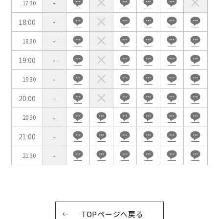
-
17:30
試験
展示会・販売会
18:00
-
-
18:30
19:00
-
この条件で検索
-
19:30
選択している条件を
リセットする
20:00
-
-
20:30
21:00
-
-
21:30
TOPページへ戻る