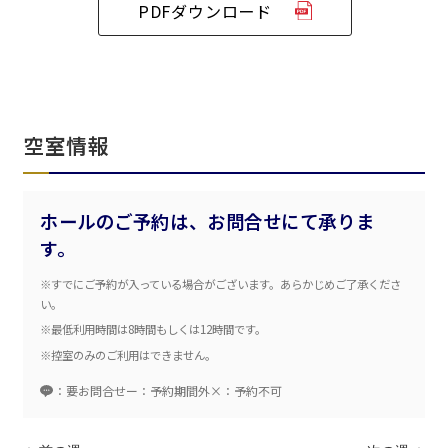
PDFダウンロード
ベルサール六本木グランドコンファレンスセンター
ベルサール芝公園
ベルサール六本木
有明・羽田エリア
ベルサール御成門タワー
ベルサール汐留
東京ガーデンシアター
ベルサール東京汐留コンファレンスセンター
ベルサール有明コンファレンスセンター
ベルサール三田ガーデン
ベルサール羽田空港
日時
空室情報
日付／開始・終了時間から選ぶ
ホールのご予約は、お問合せにて承りま
時間単位で選ぶ
す。
※すでにご予約が入っている場合がございます。あらかじめご了承くださ
人数／レイアウト
い。
※複数選択可能
※最低利用時間は8時間もしくは12時間です。
※控室のみのご利用はできません。
：要お問合せ
ー：予約期間外
×：予約不可
スクール
スクール
シアター
2名掛け
3名掛け
形式