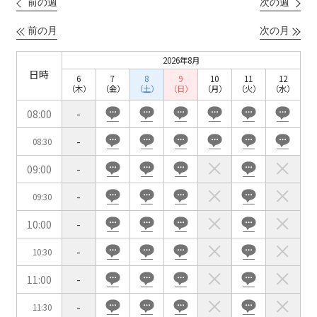
前の週
次の週
こちらの
会議室
の空室状況は
以下からお問合せください。
前の月
次の月
2026年8月
お電話でのお問合せ
日時
6
7
8
9
10
11
12
口の字型
島型
T字島型
03-3346-1396
（木）
（金）
（土）
（日）
（月）
（火）
（水）
08:00
-
受付時間 9:00～18:00（土日祝日・年末年始を除く）
WEBからのお問合せ
-
08:30
09:00
-
お問合せフォーム
-
09:30
面積
10:00
-
-
10:30
11:00
-
会場の種類
-
11:30