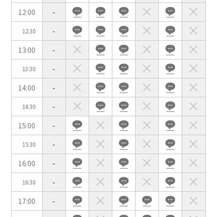
イベントホール
会議室
12:00
-
-
12:30
こだわり条件
※複数選択可能
13:00
-
特長で選ぶ
-
13:30
駅直結
天井高3.5ｍ以上
14:00
-
窓があり開放感のある
喫煙所あり
会場
-
14:30
大型スクリーンあり
控室あり
15:00
-
4t車以上荷捌きあり
裏導線あり
-
15:30
時間貸し駐車場あり
専有回線(NURO)あり
16:00
-
用途で選ぶ
-
16:30
パーティ・懇親会
株主総会・IR
17:00
-
e-sports大会
プレス発表