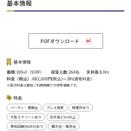
基本情報
PDFダウンロード
基本情報
面積
309㎡（93坪）
収容人数
264名
天井高
6.0m
料金（税込）
682,000円(税込)〜/8h(通常料金)
※表示料金は最短ご利用時間での参考価格です。
特長
パーティ・懇親会
プレス発表
喫煙所あり
大型スクリーンあり
天井高3.5ｍ以上
専有回線(NURO)あり
展示会・販売会