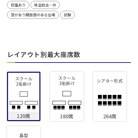
控室あり
株主総会・IR
窓があり開放感のある会場
試験
レイアウト別最大座席数
スクール
スクール
シアター形式
3名掛け
2名掛け
120席
180席
264席
島型