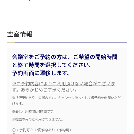
ベルサール飯田橋ファースト
ベルサール渋谷ファースト
ベルサール神保町アネックス
六本木・虎ノ門エリア
ベルサール渋谷ガーデン
ベルサール神保町
ベルサール九段
ベルサール虎ノ門
汐留・御成門・芝公園エリア
泉ガーデンギャラリー
空室情報
ベルサール六本木グランドコンファレンスセンター
ベルサール芝公園
ベルサール六本木
有明・羽田エリア
ベルサール御成門タワー
ベルサール汐留
会議室をご予約の方は、ご希望の開始時間
東京ガーデンシアター
ベルサール東京汐留コンファレンスセンター
と終了時間を選択してください。
ベルサール有明コンファレンスセンター
ベルサール三田ガーデン
予約画面に遷移します。
ベルサール羽田空港
日時
※ご予約内容によりご利用頂けない場合がございま
日付／開始・終了時間から選ぶ
す。あらかじめご了承ください。
※「仮予約あり」の場合でも、キャンセル待ちとして仮予約を申請いただ
時間単位で選ぶ
けます。
※最低利用時間は4時間です。
※控室のみのご利用はできません。
人数／レイアウト
※複数選択可能
○：予約可
△：仮予約あり（予約可）