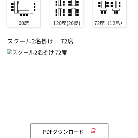
60席
120席(20島)
72席（12島）
スクール2名掛け
72席
エリア／施設
※複数選択可能
新宿・高田馬場エリア
ベルサール新宿南口
秋葉原・神田・東京エリア
ベルサール新宿グランド
新宿住友ホール
ベルサール八重洲
新宿住友ビル三角広場
飯田橋・九段・半蔵門・神保町エリア
ベルサール東京日本橋
新宿住友スカイルーム
ベルサール秋葉原
ベルサール新宿セントラルパーク
ベルサール半蔵門
ベルサール神田
ベルサール西新宿
PDFダウンロード
渋谷エリア
ベルサール飯田橋駅前
ベルサール高田馬場