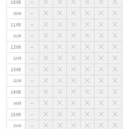
10:00
-
-
10:30
会場の種類
11:00
-
イベントホール
会議室
-
11:30
12:00
-
こだわり条件
※複数選択可能
-
12:30
特長で選ぶ
13:00
-
駅直結
天井高3.5ｍ以上
-
13:30
窓があり開放感のある
喫煙所あり
14:00
-
会場
大型スクリーンあり
控室あり
-
14:30
4t車以上荷捌きあり
裏導線あり
15:00
-
時間貸し駐車場あり
専有回線(NURO)あり
-
15:30