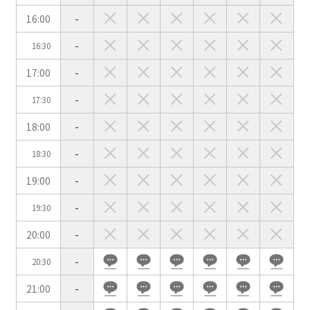
用途で選ぶ
16:00
-
パーティ・懇親会
株主総会・IR
-
16:30
e-sports大会
プレス発表
17:00
-
試験
展示会・販売会
-
17:30
18:00
-
-
18:30
この条件で検索
19:00
-
-
19:30
選択している条件を
リセットする
20:00
-
-
20:30
21:00
-