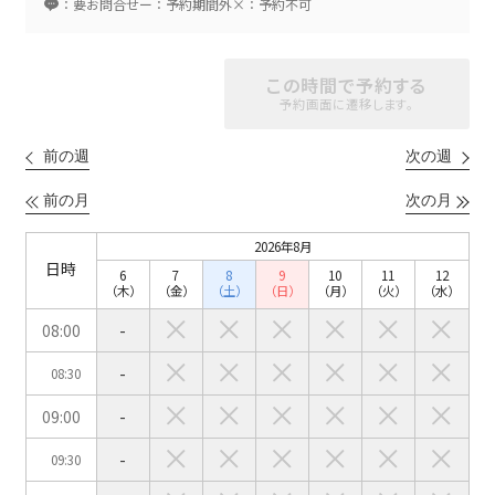
：要お問合せ
ー：予約期間外
×：予約不可
スクール
スクール
シアター
この時間で予約する
2名掛け
3名掛け
形式
予約画面に遷移します。
こちらの
会議室
の空室状況は
前の週
次の週
以下からお問合せください。
前の月
次の月
お電話でのお問合せ
2026年8月
口の字型
島型
T字島型
03-3346-1396
日時
6
7
8
9
10
11
12
（木）
（金）
（土）
（日）
（月）
（火）
（水）
受付時間 9:00～18:00（土日祝日・年末年始を除く）
08:00
-
WEBからのお問合せ
-
08:30
お問合せフォーム
09:00
-
面積
-
09:30