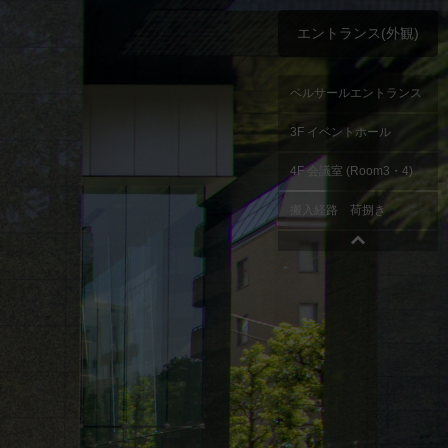
エントランス(外観)
ベルサールエントランス
3F イベントホール
4F 会議室 (Room3・4)
搬入経路 荷捌き