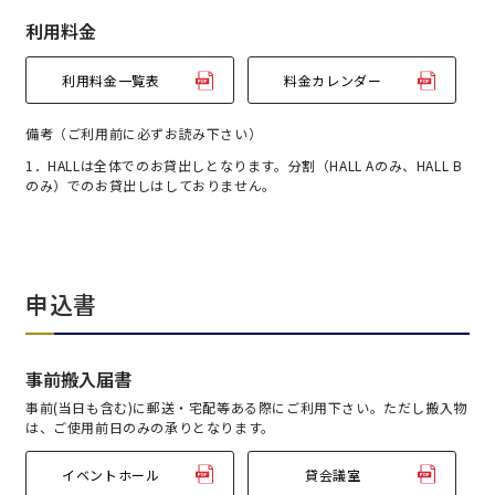
ベルサール六本木グランドコンファレンスセンター
利用料金
ベルサール芝公園
ベルサール六本木
有明・羽田エリア
ベルサール御成門タワー
利用料金一覧表
料金カレンダー
ベルサール汐留
東京ガーデンシアター
ベルサール東京汐留コンファレンスセンター
ベルサール有明コンファレンスセンター
ベルサール三田ガーデン
備考（ご利用前に必ずお読み下さい）
ベルサール羽田空港
日時
1．HALLは全体でのお貸出しとなります。分割（HALL Aのみ、HALL B
のみ）でのお貸出しはしておりません。
日付／開始・終了時間から選ぶ
時間単位で選ぶ
申込書
人数／レイアウト
※複数選択可能
事前搬入届書
事前(当日も含む)に郵送・宅配等ある際にご利用下さい。ただし搬入物
は、ご使用前日のみの承りとなります。
スクール
スクール
シアター
イベントホール
貸会議室
2名掛け
3名掛け
形式