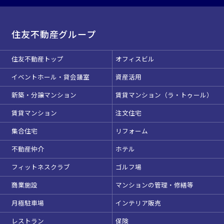
試験
展示会・販売会
住友不動産グループ
住友不動産トップ
オフィスビル
この条件で検索
イベントホール・貸会議室
資産活用
新築・分譲マンション
賃貸マンション（ラ・トゥール）
選択している条件を
リセットする
賃貸マンション
注文住宅
集合住宅
リフォーム
不動産仲介
ホテル
フィットネスクラブ
ゴルフ場
商業施設
マンションの管理・修繕等
月極駐車場
インテリア販売
レストラン
保険