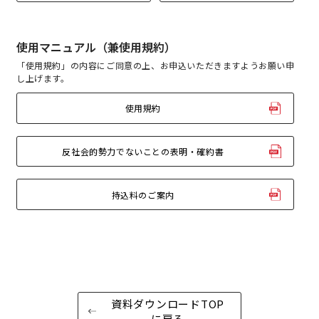
使用マニュアル
（兼使用規約）
こちらの
会議室
の空室状況は
「使用規約」の内容にご同意の上、お申込いただきますようお願い申
以下からお問合せください。
し上げます。
お電話でのお問合せ
口の字型
島型
T字島型
03-3346-1396
使用規約
受付時間 9:00～18:00（土日祝日・年末年始を除く）
WEBからのお問合せ
お問合せフォーム
反社会的勢力でないことの表明・確約書
持込料のご案内
面積
会場の種類
資料ダウンロードTOP
に戻る