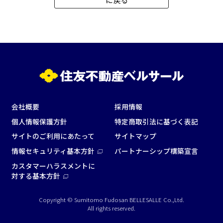
イベントホール
会議室
こだわり条件
※複数選択可能
特長で選ぶ
駅直結
天井高3.5ｍ以上
窓があり開放感のある
喫煙所あり
会社概要
採用情報
会場
個人情報保護方針
特定商取引法に基づく表記
大型スクリーンあり
控室あり
サイトのご利用にあたって
サイトマップ
4t車以上荷捌きあり
裏導線あり
情報セキュリティ基本方針
パートナーシップ構築宣言
時間貸し駐車場あり
専有回線(NURO)あり
カスタマーハラスメントに
対する基本方針
用途で選ぶ
パーティ・懇親会
株主総会・IR
Copyright © Sumitomo Fudosan BELLESALLE Co.,Ltd.
All rights reserved.
e-sports大会
プレス発表