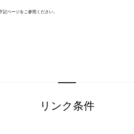
下記ページをご参照ください。
新宿・高田馬場エリア
ベルサール新宿南口
ベルサール新宿グ
秋葉原・神田・東京エリア
新宿住友ホール
新宿住友ビル三角
ベルサール八重洲
ベルサール東京日
新宿住友スカイルーム
ベルサール新宿セ
飯田橋・九段・半蔵門・神保町エリア
ベルサール秋葉原
ベルサール神田
リンク条件
ベルサール西新宿
ベルサール高田馬
ベルサール半蔵門
ベルサール飯田橋
渋谷エリア
ベルサール飯田橋ファースト
ベルサール神保町
ベルサール渋谷ファースト
ベルサール渋谷ガ
ベルサール神保町
ベルサール九段
六本木・虎ノ門エリア