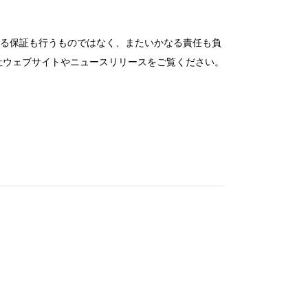
なる保証も行うものではなく、またいかなる責任も負
社ウェブサイトやニュースリリースをご覧ください。
窓があり開放感のある会場
控室あり
時間貸し駐車場あり
e-sports大会
展示会・販売会