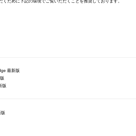
だくために下記の環境でご覧いただくことを推奨しております。
選択している条件を
この条件で検
リセットする
 Edge 最新版
新版
最新版
新版