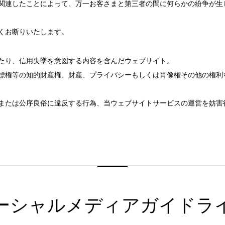
関連したことによって、万一お客さまと第三者の間に何らかの紛争が生
ベルサール虎ノ門
泉ガーデンギャラ
汐留・御成門・芝公園エリア
ベルサール六本木グランドコンファレンスセンター
ベルサール六本木
くお断りいたします。
ベルサール芝公園
ベルサール御成門
有明・羽田エリア
ベルサール汐留
ベルサール東京汐
たり、信用失墜を意図する内容を含んだウェブサイト。
東京ガーデンシアター
ベルサール有明コ
ベルサール三田ガーデン
標権等の知的財産権、財産、プライバシーもしくは肖像権その他の権利
日付／開始・終了時間から選ぶ
ベルサール羽田空港
時間単位で選ぶ
または公序良俗に違反する行為、当ウェブサイトサービスの運営を妨害
こちらの
会議室
の空室状況は
以下からお問合せください。
お電話でのお問合せ
03-3346-1396
スクール
スクール
シアター
口の字型
島型
2名掛け
3名掛け
形式
受付時間 9:00～18:00（土日祝日・年末年始を除く）
WEBからのお問合せ
ーシャルメディア
ガイドラ
お問合せフォーム