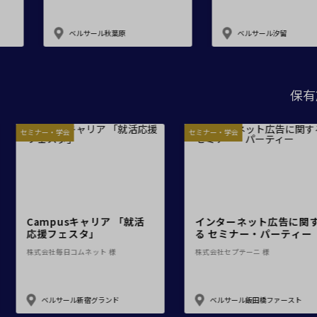
会場の種類
サール秋葉原
ベルサール汐留
こだわり条件
特長
※複数選択可能
保有
セミナー・学会
セミナー・
用途
就職リーグ
Campusキャリア 「就活
インタ
応援フェスタ」
る セ
ートプランニング 様
株式会社毎日コムネット 様
株式会社
新宿グランド
ベルサール新宿グランド
ベル