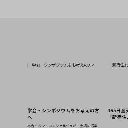
新宿・高田馬場エリア
ベルサール新宿南口
ベルサール新宿グ
秋葉原・神田・東京エリア
新宿住友ホール
新宿住友ビル三角
ベルサール八重洲
ベルサール東京日
新宿住友スカイルーム
ベルサール新宿セ
飯田橋・九段・半蔵門・神保町エリア
ベルサール秋葉原
ベルサール神田
ベルサール西新宿
ベルサール高田馬
ベルサール半蔵門
ベルサール飯田橋
渋谷エリア
ベルサール飯田橋ファースト
ベルサール神保町
ベルサール渋谷ファースト
ベルサール渋谷ガ
ベルサール神保町
ベルサール九段
六本木・虎ノ門エリア
学会・シンポジウムをお考えの方
365日
ベルサール虎ノ門
泉ガーデンギャラ
汐留・御成門・芝公園エリア
へ
「新宿住
ベルサール六本木グランドコンファレンスセンター
ベルサール六本木
総合イベントコンシェルジュが、会場の提案
ベルサール芝公園
ベルサール御成門