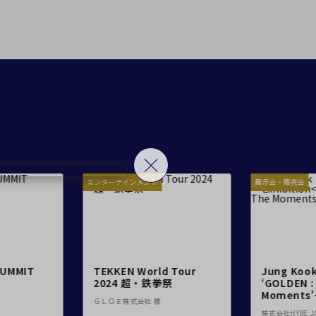
留コンファレンスセンター
ンファレンスセンター
Close
T字島型
エンターテインメント
展示会・販売会
せ
TEKKEN World Tour
Jung Kook Exhibition
2024 超・鉄拳祭
‘GOLDEN : The
Moments’
ＧＬＯＥ株式会社 様
IN JAPAN
株式会社HYBE JAPAN 様