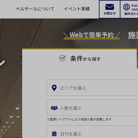
For
ベルサールについて
イベント実績
cor
お問合せ
海外法人
施
Webで簡単予約
条件
から探す
エリアを選ぶ
ご希望のエリアをお選びください。
※複数
人数を選ぶ
新宿・高田馬場
※座席レイアウトにより収容人数が変動します
人数
飯田
エリア
日付を選ぶ
半蔵