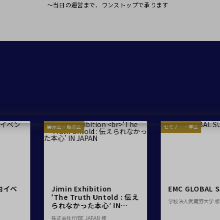
有明・羽田エリア
～当日の運営まで、ワンストップで承ります
ベルサール汐留
ベルサール東京汐
東京ガーデンシアター
ベルサール有明コ
ベルサール三田ガーデン
ベルサール羽田空港
日付／開始・終了時間から選ぶ
時間単位で選ぶ
こちらの
会議室
の空室状況は
以下からお問合せください。
お電話でのお問合せ
03-3346-1396
スクール
スクール
シアター
口の字型
島型
2名掛け
3名掛け
形式
・販売会
セミナー・学会
WEBからのお問合
受付時間 9:00～18:00（土日祝日・年末年始を除く）
お問合せフォーム
min Exhibition
EMC GLOBAL SUMMIT
he Truth Untold : 伝え
学校法人武蔵野大学 様
れなかった本心’ IN
PAN
社HYBE JAPAN 様