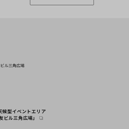
ランド
広場
本橋
ントラルパーク
場
駅前
アネックス
ーデン
全天候型イベントエリア
リー
友ビル三角広場」
タワー