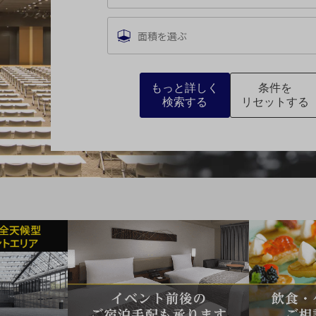
レイアウト
※複数選択可能
面積を選ぶ
スクール
スクール
シアター
2名掛け
3名掛け
形式
六本木・
虎ノ門
エリア
もっと詳しく
条件を
検索する
リセットする
渋谷
エリア
戻る
こ