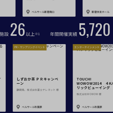
イベントホール
会議室
ベルサール新宿南口
新宿住友ホール
30
6,700
で選ぶ
駅直結
天井高3.5ｍ以上
施設
以上
年間開催実績
※1
喫煙所あり
大型スクリーンあり
4t車以上荷捌きあり
裏導線あり
学会
PR・サンプリングイベント
エン
専有回線(NURO)あり
で選ぶ
パーティ・懇親会
株主総会・IR
プレス発表
試験
ーネット広告に関す
しずおか茶 ＰＲキャンペ
T
ミナー・パーティー
ーン
W
リ
セプテーニ 様
静岡県、株式会社富士テレネット 様
株式
選択している条件を
この条件で検
リセットする
サール飯田橋ファースト
ベルサール秋葉原