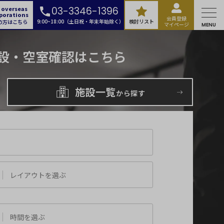
 overseas
03-3346-1396
porations
会員登録
9:00~18:00（土日祝・年末年始除く）
検討リスト
の方はこちら
マイページ
MENU
設・空室確認はこちら
施設一覧
から探す
選択可能
レイアウトを選ぶ
橋・九段
時間を選ぶ
門・神保町
エリア
秋葉原・神田