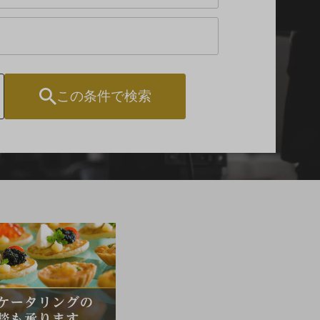
東京
エリア
～
口の字型
島型
T字島型
この条件で検索
汐留・御成門
有明・羽田
芝公園
エリア
エリア
のエリアを選択する