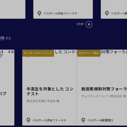
ベルサール渋谷ファースト
ベルサール新宿南口
STOP
窓があり開放感のある会場
件
※2
控室あり
時間貸し駐車場あり
ターテインメント
エンターテインメント
セミナー
e-sports大会
展示会・販売会
OUCH!
中高生を対象とした コン
脱炭
OWOW2014 ４Kパブ
テスト
テュフ
ックビューイング
株式会社主婦と生活社 様
会社WOWOW 様
索
ベルサール秋葉原
ベルサール渋谷ファースト
ベ