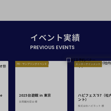
日時
イベント実績
PREVIOUS EVENTS
人数／レイアウト
※複数選択可能
リングイベント
エンターテインメント
展示会
台遊館 in 東京
ハピフェス’57（社内イベ
Ji
面積
ント）
‘T
会 様
ら
株式会社ハピネット 様
JA
株式会