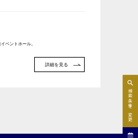
窓があり開放感のある会場
控室あり
規模イベントホール。
時間貸し駐車場あり
詳細を見る
e-sports大会
展示会・販売会
検索条件を変更
索