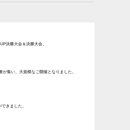
ランド
広場
NGE CUP決勝大会＆決勝大会、
本橋
ントラルパーク
場
駅前
参加者が集い、大規模なご開催となりました。
アネックス
ーデン
リー
ができました。
タワー
留コンファレンスセンター