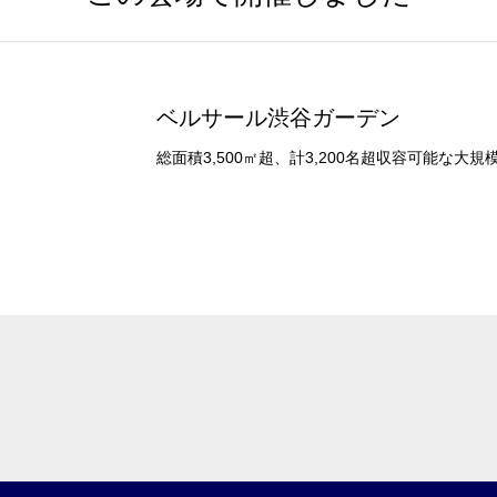
で選ぶ
駅直結
天井高3.5ｍ以上
ベルサール渋谷ガーデン
喫煙所あり
大型スクリーンあり
4t車以上荷捌きあり
総面積3,500㎡超、計3,200名超収容可能な大
裏導線あり
専有回線(NURO)あり
で選ぶ
パーティ・懇親会
株主総会・IR
プレス発表
試験
選択している条件を
この条件で検
リセットする