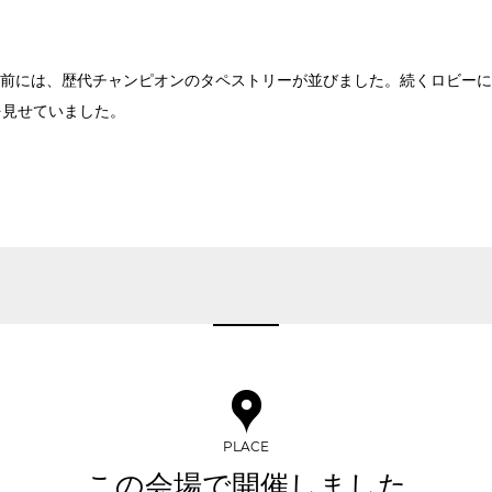
東京ガーデンシアター
ベルサール有明コ
ベルサール三田ガーデン
日付／開始・終了時間から選ぶ
ベルサール羽田空港
の前には、歴代チャンピオンのタペストリーが並びました。続くロビー
こちらの
会議室
の空室状況は
時間単位で選ぶ
を見せていました。
以下からお問合せください。
お電話でのお問合せ
03-3346-1396
スクール
スクール
シアター
口の字型
島型
2名掛け
3名掛け
形式
受付時間 9:00～18:00（土日祝日・年末年始を除く）
WEBからのお問合せ
お問合せフォーム
PLACE
イベントホール
会議室
この会場で開催しました