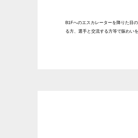
日時
B1Fへのエスカレーターを降りた目
る方、選手と交流する方等で賑わい
人数／レイアウト
※複数選択可能
面積
会場の種類