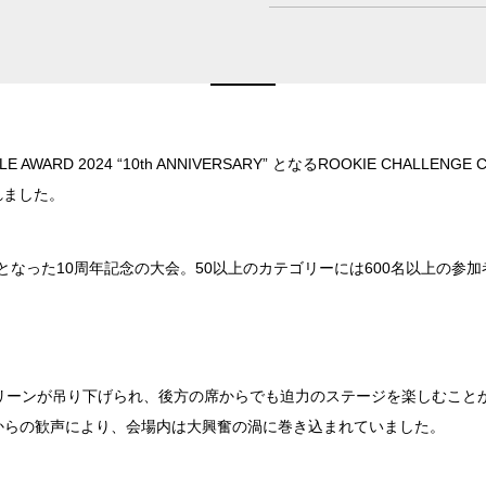
新宿・高田馬場エリア
ベルサール新宿南口
ベルサール新宿グ
秋葉原・神田・東京エリア
新宿住友ホール
新宿住友ビル三角
WARD 2024 “10th ANNIVERSARY” となるROOKIE CHALLE
ベルサール八重洲
ベルサール東京日
飯田橋・九段・半蔵門・神保町エリア
されました。
新宿住友スカイルーム
ベルサール新宿セ
ベルサール秋葉原
ベルサール神田
ベルサール西新宿
ベルサール高田馬
ベルサール半蔵門
ベルサール飯田橋
渋谷エリア
ュールとなった10周年記念の大会。50以上のカテゴリーには600名以上の
ベルサール飯田橋ファースト
ベルサール神保町
ベルサール渋谷ファースト
ベルサール渋谷ガ
六本木・虎ノ門エリア
ベルサール神保町
ベルサール九段
ベルサール虎ノ門
泉ガーデンギャラ
汐留・御成門・芝公園エリア
リーンが吊り下げられ、後方の席からでも迫力のステージを楽しむこと
ベルサール六本木グランドコンファレンスセンター
ベルサール六本木
からの歓声により、会場内は大興奮の渦に巻き込まれていました。
ベルサール芝公園
ベルサール御成門
有明・羽田エリア
ベルサール汐留
ベルサール東京汐