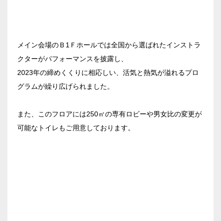
エリア／施設
※複数選択可能
新宿・高田馬場エリア
メイン会場のＢ1Ｆホールでは全国から選ばれたインストラ
ベルサール新宿南口
クターがパフォーマンスを披露し、
秋葉原・神田・東京エリア
ベルサール新宿グランド
2023年の締めくくりに相応しい、活気と熱気が溢れるプロ
新宿住友ホール
ベルサール八重洲
グラムが繰り広げられました。
飯田橋・九段・半蔵門・神保町エリア
新宿住友ビル三角広場
ベルサール東京日本橋
新宿住友スカイルーム
ベルサール秋葉原
また、このフロアには250㎡の専有ロビーや男女比の変更が
ベルサール半蔵門
ベルサール新宿セントラルパーク
渋谷エリア
ベルサール神田
可能なトイレもご用意しております。
ベルサール飯田橋駅前
ベルサール西新宿
ベルサール飯田橋ファースト
ベルサール高田馬場
ベルサール渋谷ファースト
六本木・虎ノ門エリア
ベルサール神保町アネックス
ベルサール渋谷ガーデン
ベルサール神保町
ベルサール虎ノ門
ベルサール九段
汐留・御成門・芝公園エリア
泉ガーデンギャラリー
ベルサール六本木グランドコンファレンスセンター
ベルサール芝公園
有明・羽田エリア
ベルサール六本木