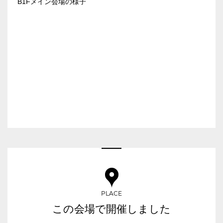
B1Fメイン会場の様子
お電話でのお問合せ
03-3346-1396
口の字型
島型
T字島型
受付時間 9:00～18:00（土日祝日・年末年始を除く）
WEBからのお問合せ
お問合せフォーム
面積
会場の種類
PLACE
イベントホール
会議室
この会場で開催しました