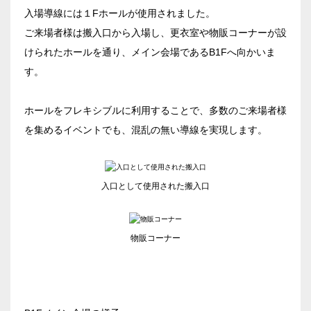
ベルサール御成門タワー
入場導線には１Fホールが使用されました。
ベルサール汐留
東京ガーデンシアター
ご来場者様は搬入口から入場し、更衣室や物販コーナーが設
ベルサール東京汐留コンファレンスセンター
ベルサール有明コンファレンスセンター
けられたホールを通り、メイン会場であるB1Fへ向かいま
日時
ベルサール三田ガーデン
ベルサール羽田空港
す。
日付／開始・終了時間から選ぶ
ホールをフレキシブルに利用することで、多数のご来場者様
時間単位で選ぶ
を集めるイベントでも、混乱の無い導線を実現します。
人数／レイアウト
※複数選択可能
入口として使用された搬入口
物販コーナー
スクール
スクール
シアター
2名掛け
3名掛け
形式
こちらの
会議室
の空室状況は
以下からお問合せください。