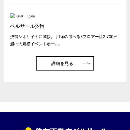
こだわり条件
※複数選択可能
特長で選ぶ
ベルサール汐留
駅直結
天井高3.5ｍ以上
汐留シオサイトに隣接。 用途の選べる3フロアー計2,700㎡
窓があり開放感のある
喫煙所あり
超の大規模イベントホール。
会場
大型スクリーンあり
控室あり
詳細を見る
4t車以上荷捌きあり
裏導線あり
時間貸し駐車場あり
専有回線(NURO)あり
用途で選ぶ
パーティ・懇親会
株主総会・IR
e-sports大会
プレス発表
試験
展示会・販売会