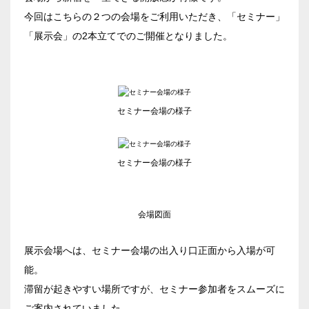
エリア／施設
※複数選択可能
今回はこちらの２つの会場をご利用いただき、「セミナー」
新宿・高田馬場エリア
「展示会」の2本立てでのご開催となりました。
ベルサール新宿南口
秋葉原・神田・東京エリア
ベルサール新宿グランド
新宿住友ホール
セミナー会場の様子
ベルサール八重洲
飯田橋・九段・半蔵門・神保町エリア
新宿住友ビル三角広場
ベルサール東京日本橋
新宿住友スカイルーム
ベルサール秋葉原
ベルサール半蔵門
ベルサール新宿セントラルパーク
セミナー会場の様子
渋谷エリア
ベルサール神田
ベルサール飯田橋駅前
ベルサール西新宿
ベルサール飯田橋ファースト
ベルサール高田馬場
ベルサール渋谷ファースト
六本木・虎ノ門エリア
ベルサール神保町アネックス
会場図面
ベルサール渋谷ガーデン
ベルサール神保町
ベルサール虎ノ門
展示会場へは、セミナー会場の出入り口正面から入場が可
ベルサール九段
汐留・御成門・芝公園エリア
泉ガーデンギャラリー
能。
ベルサール六本木グランドコンファレンスセンター
滞留が起きやすい場所ですが、セミナー参加者をスムーズに
ベルサール芝公園
有明・羽田エリア
ベルサール六本木
ご案内されていました。
ベルサール御成門タワー