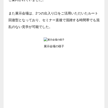
ベルサール汐留
東京ガーデンシアター
ベルサール東京汐留コンファレンスセンター
また展示会場は、2つの出入り口をご活用いただいたルート
ベルサール有明コンファレンスセンター
日時
ベルサール三田ガーデン
回遊型となっており、セミナー直後で混雑する時間帯でも混
ベルサール羽田空港
乱のない見学が可能でした。
日付／開始・終了時間から選ぶ
時間単位で選ぶ
展示会場の様子
人数／レイアウト
※複数選択可能
スクール
スクール
シアター
2名掛け
3名掛け
形式
こちらの
会議室
の空室状況は
以下からお問合せください。