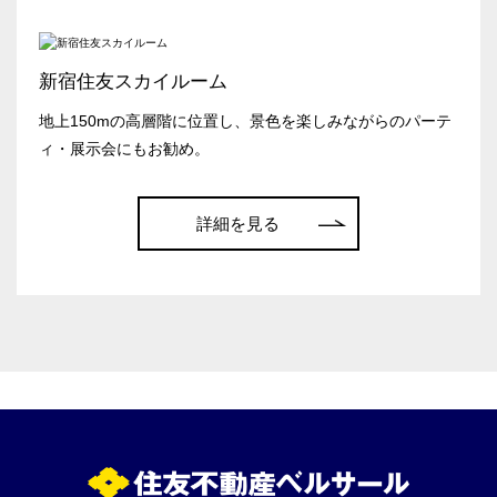
こだわり条件
※複数選択可能
特長で選ぶ
新宿住友スカイルーム
駅直結
天井高3.5ｍ以上
地上150mの高層階に位置し、景色を楽しみながらのパーテ
窓があり開放感のある
喫煙所あり
ィ・展示会にもお勧め。
会場
大型スクリーンあり
控室あり
詳細を見る
4t車以上荷捌きあり
裏導線あり
時間貸し駐車場あり
専有回線(NURO)あり
用途で選ぶ
パーティ・懇親会
株主総会・IR
e-sports大会
プレス発表
試験
展示会・販売会