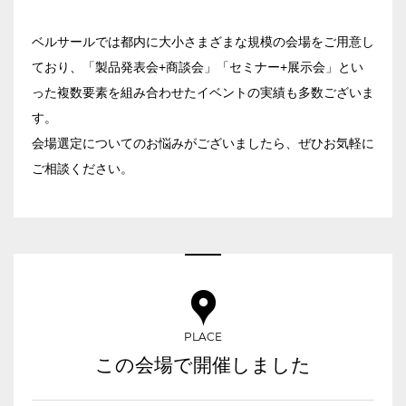
お電話でのお問合せ
ベルサールでは都内に大小さまざまな規模の会場をご用意し
03-3346-1396
口の字型
島型
T字島型
ており、「製品発表会+商談会」「セミナー+展示会」とい
った複数要素を組み合わせたイベントの実績も多数ございま
受付時間 9:00～18:00（土日祝日・年末年始を除く）
す。
WEBからのお問合せ
会場選定についてのお悩みがございましたら、ぜひお気軽に
お問合せフォーム
ご相談ください。
面積
会場の種類
PLACE
イベントホール
会議室
この会場で開催しました