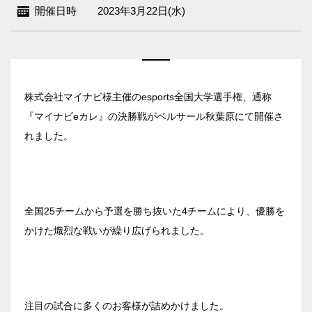
開催日時
2023年3月22日(水)
エリア／施設
※複数選択可能
新宿・高田馬場エリア
ベルサール新宿南口
秋葉原・神田・東京エリア
株式会社マイナビ様主催のesports全国大学選手権、通称
ベルサール新宿グランド
『マイナビeカレ』の決勝戦がベルサール秋葉原にて開催さ
新宿住友ホール
ベルサール八重洲
れました。
飯田橋・九段・半蔵門・神保町エリア
新宿住友ビル三角広場
ベルサール東京日本橋
新宿住友スカイルーム
ベルサール秋葉原
ベルサール半蔵門
ベルサール新宿セントラルパーク
渋谷エリア
ベルサール神田
ベルサール飯田橋駅前
ベルサール西新宿
全国25チームから予選を勝ち抜いた4チームにより、優勝を
ベルサール飯田橋ファースト
ベルサール高田馬場
ベルサール渋谷ファースト
六本木・虎ノ門エリア
かけた熾烈な戦いが繰り広げられました。
ベルサール神保町アネックス
ベルサール渋谷ガーデン
ベルサール神保町
ベルサール虎ノ門
ベルサール九段
汐留・御成門・芝公園エリア
泉ガーデンギャラリー
ベルサール六本木グランドコンファレンスセンター
注目の試合に多くのお客様が詰めかけました。
ベルサール芝公園