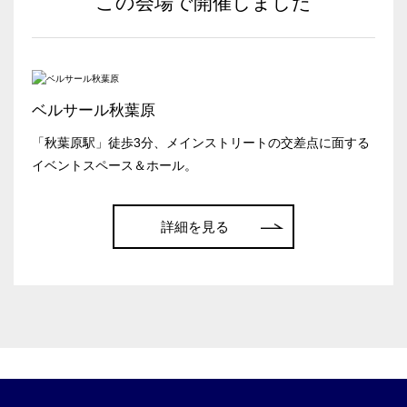
この会場で開催しました
以下からお問合せください。
お電話でのお問合せ
03-3346-1396
口の字型
島型
T字島型
ベルサール秋葉原
受付時間 9:00～18:00（土日祝日・年末年始を除く）
「秋葉原駅」徒歩3分、メインストリートの交差点に面する
WEBからのお問合せ
イベントスペース＆ホール。
お問合せフォーム
面積
詳細を見る
会場の種類
イベントホール
会議室