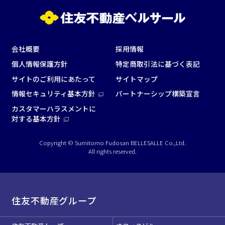
こだわり条件
※複数選択可能
特長で選ぶ
会社概要
採用情報
駅直結
天井高3.5ｍ以上
個人情報保護方針
特定商取引法に基づく表記
サイトのご利用にあたって
サイトマップ
窓があり開放感のある
喫煙所あり
会場
情報セキュリティ基本方針
パートナーシップ構築宣言
大型スクリーンあり
控室あり
カスタマーハラスメントに
対する基本方針
4t車以上荷捌きあり
裏導線あり
時間貸し駐車場あり
専有回線(NURO)あり
Copyright © Sumitomo Fudosan BELLESALLE Co.,Ltd.
All rights reserved.
用途で選ぶ
パーティ・懇親会
株主総会・IR
e-sports大会
プレス発表
住友不動産グループ
試験
展示会・販売会