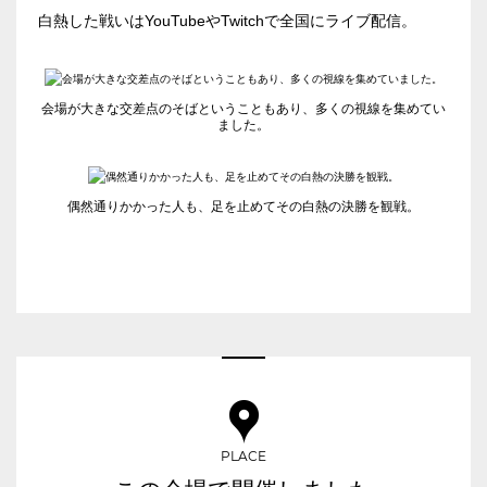
有明・羽田エリア
ベルサール六本木
白熱した戦いはYouTubeやTwitchで全国にライブ配信。
ベルサール御成門タワー
ベルサール汐留
東京ガーデンシアター
ベルサール東京汐留コンファレンスセンター
ベルサール有明コンファレンスセンター
日時
会場が大きな交差点のそばということもあり、多くの視線を集めてい
ベルサール三田ガーデン
ベルサール羽田空港
ました。
日付／開始・終了時間から選ぶ
時間単位で選ぶ
偶然通りかかった人も、足を止めてその白熱の決勝を観戦。
人数／レイアウト
※複数選択可能
スクール
スクール
シアター
2名掛け
3名掛け
形式
PLACE
こちらの
会議室
の空室状況は