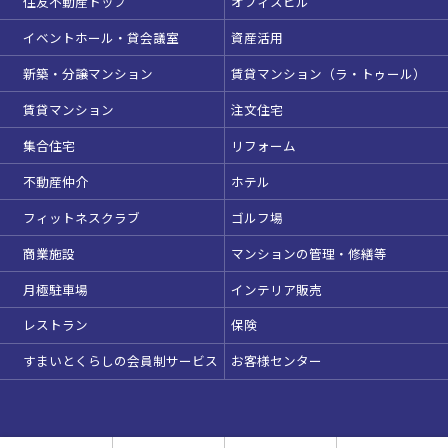
住友不動産トップ
オフィスビル
イベントホール・貸会議室
資産活用
新築・分譲マンション
賃貸マンション（ラ・トゥール）
この条件で検索
賃貸マンション
注文住宅
集合住宅
リフォーム
選択している条件を
リセットする
不動産仲介
ホテル
フィットネスクラブ
ゴルフ場
商業施設
マンションの管理・修繕等
月極駐車場
インテリア販売
レストラン
保険
すまいとくらしの会員制サービス
お客様センター