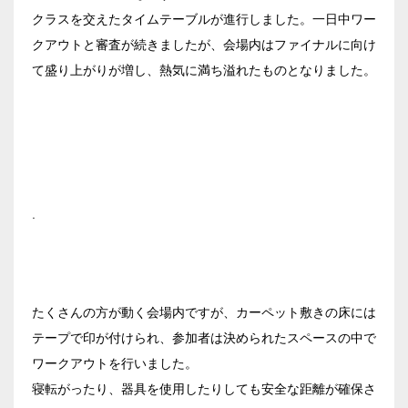
クラスを交えたタイムテーブルが進行しました。一日中ワー
ベルサール新宿南口
クアウトと審査が続きましたが、会場内はファイナルに向け
秋葉原・神田・東京エリア
ベルサール新宿グランド
て盛り上がりが増し、熱気に満ち溢れたものとなりました。
新宿住友ホール
ベルサール八重洲
飯田橋・九段・半蔵門・神保町エリア
新宿住友ビル三角広場
ベルサール東京日本橋
新宿住友スカイルーム
ベルサール秋葉原
ベルサール半蔵門
ベルサール新宿セントラルパーク
渋谷エリア
ベルサール神田
ベルサール飯田橋駅前
ベルサール西新宿
ベルサール飯田橋ファースト
ベルサール高田馬場
ベルサール渋谷ファースト
.
六本木・虎ノ門エリア
ベルサール神保町アネックス
ベルサール渋谷ガーデン
ベルサール神保町
ベルサール虎ノ門
ベルサール九段
汐留・御成門・芝公園エリア
泉ガーデンギャラリー
たくさんの方が動く会場内ですが、カーペット敷きの床には
ベルサール六本木グランドコンファレンスセンター
ベルサール芝公園
テープで印が付けられ、参加者は決められたスペースの中で
有明・羽田エリア
ベルサール六本木
ベルサール御成門タワー
ワークアウトを行いました。
ベルサール汐留
東京ガーデンシアター
寝転がったり、器具を使用したりしても安全な距離が確保さ
ベルサール東京汐留コンファレンスセンター