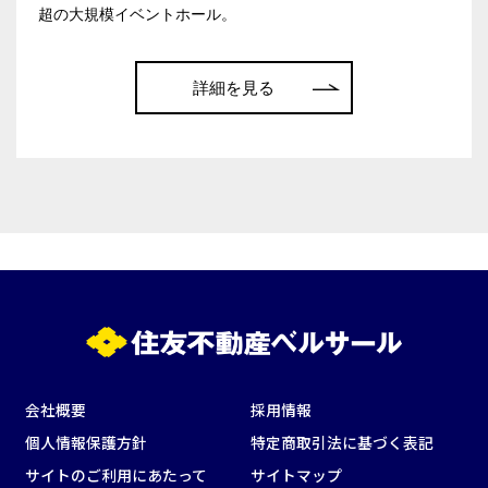
特長で選ぶ
超の大規模イベントホール。
駅直結
天井高3.5ｍ以上
窓があり開放感のある
喫煙所あり
詳細を見る
会場
大型スクリーンあり
控室あり
4t車以上荷捌きあり
裏導線あり
時間貸し駐車場あり
専有回線(NURO)あり
用途で選ぶ
パーティ・懇親会
株主総会・IR
e-sports大会
プレス発表
試験
展示会・販売会
会社概要
採用情報
個人情報保護方針
特定商取引法に基づく表記
サイトのご利用にあたって
サイトマップ