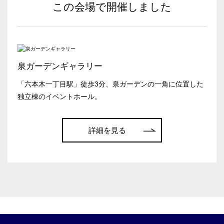
この会場で開催しました
日付／開始・終了時間から選ぶ
時間単位で選ぶ
泉ガーデンギャラリー
人数／レイアウト
※複数選択可能
「六本木一丁目駅」徒歩3分、泉ガーデンの一角に位置した
独立棟のイベントホール。
こちらの
会議室
の空室状況は
以下からお問合せください。
詳細を見る
スクール
スクール
シアター
お電話でのお問合せ
2名掛け
3名掛け
形式
03-3346-1396
受付時間 9:00～18:00（土日祝日・年末年始を除く）
WEBからのお問合せ
口の字型
島型
T字島型
お問合せフォーム