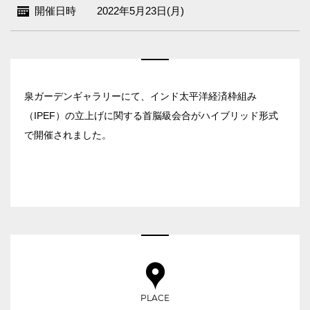
ベルサール新宿南口
開催日時
2022年5月23日(月)
秋葉原・神田・東京エリア
ベルサール新宿グランド
新宿住友ホール
ベルサール八重洲
飯田橋・九段・半蔵門・神保町エリア
新宿住友ビル三角広場
ベルサール東京日本橋
新宿住友スカイルーム
ベルサール秋葉原
ベルサール半蔵門
泉ガーデンギャラリーにて、インド太平洋経済枠組み
ベルサール新宿セントラルパーク
渋谷エリア
ベルサール神田
ベルサール飯田橋駅前
（IPEF）の立上げに関する首脳級会合がハイブリッド形式
ベルサール西新宿
ベルサール飯田橋ファースト
で開催されました。
ベルサール高田馬場
ベルサール渋谷ファースト
六本木・虎ノ門エリア
ベルサール神保町アネックス
ベルサール渋谷ガーデン
ベルサール神保町
ベルサール虎ノ門
ベルサール九段
汐留・御成門・芝公園エリア
泉ガーデンギャラリー
ベルサール六本木グランドコンファレンスセンター
ベルサール芝公園
有明・羽田エリア
ベルサール六本木
ベルサール御成門タワー
ベルサール汐留
東京ガーデンシアター
ベルサール東京汐留コンファレンスセンター
ベルサール有明コンファレンスセンター
PLACE
日時
ベルサール三田ガーデン
ベルサール羽田空港