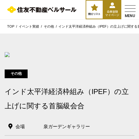
会員登録
検討リスト
マイページ
MENU
TOP
イベント実績
その他
インド太平洋経済枠組み（IPEF）の立上げに関する
その他
インド太平洋経済枠組み（IPEF）の立
上げに関する首脳級会合
エリア／施設
※複数選択可能
会場
泉ガーデンギャラリー
新宿・高田馬場エリア