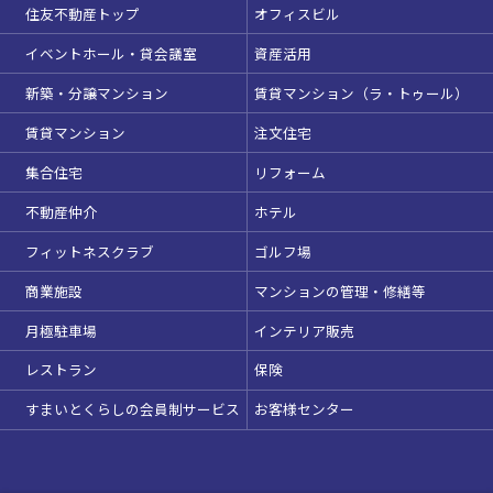
駅直結
天井高3.5ｍ以上
住友不動産トップ
オフィスビル
窓があり開放感のある
喫煙所あり
イベントホール・貸会議室
資産活用
会場
新築・分譲マンション
賃貸マンション（ラ・トゥール）
大型スクリーンあり
控室あり
賃貸マンション
注文住宅
4t車以上荷捌きあり
裏導線あり
集合住宅
リフォーム
時間貸し駐車場あり
専有回線(NURO)あり
不動産仲介
ホテル
用途で選ぶ
この条件で検索
フィットネスクラブ
ゴルフ場
パーティ・懇親会
株主総会・IR
商業施設
マンションの管理・修繕等
e-sports大会
プレス発表
選択している条件を
リセットする
月極駐車場
インテリア販売
試験
展示会・販売会
レストラン
保険
すまいとくらしの会員制サービス
お客様センター