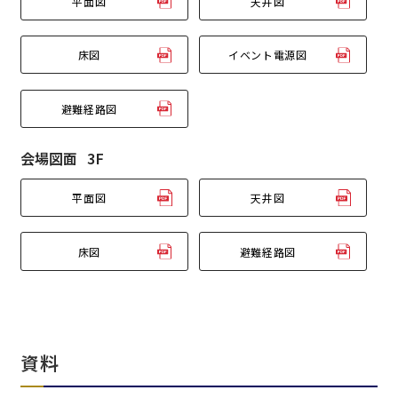
平面図
天井図
エリア／施設
床図
イベント電源図
※複数選択可能
新宿・高田馬場エリア
避難経路図
ベルサール新宿南口
秋葉原・神田・東京エリア
ベルサール新宿グランド
会場図面
3F
新宿住友ホール
ベルサール八重洲
新宿住友ビル三角広場
平面図
天井図
飯田橋・九段・半蔵門・神保町エリア
ベルサール東京日本橋
新宿住友スカイルーム
ベルサール秋葉原
ベルサール新宿セントラルパーク
ベルサール半蔵門
ベルサール神田
ベルサール西新宿
床図
避難経路図
渋谷エリア
ベルサール飯田橋駅前
ベルサール高田馬場
ベルサール飯田橋ファースト
ベルサール渋谷ファースト
ベルサール神保町アネックス
六本木・虎ノ門エリア
ベルサール渋谷ガーデン
ベルサール神保町
ベルサール九段
ベルサール虎ノ門
資料
汐留・御成門・芝公園エリア
泉ガーデンギャラリー
ベルサール六本木グランドコンファレンスセンター
ベルサール芝公園