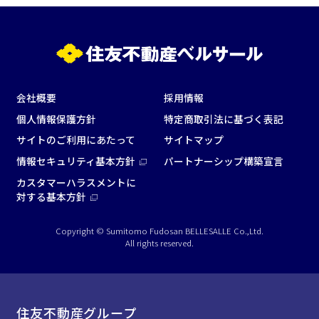
こだわり条件
※複数選択可能
特長で選ぶ
駅直結
天井高3.5ｍ以上
会社概要
採用情報
窓があり開放感のある
喫煙所あり
個人情報保護方針
特定商取引法に基づく表記
会場
サイトのご利用にあたって
サイトマップ
大型スクリーンあり
控室あり
情報セキュリティ基本方針
パートナーシップ構築宣言
4t車以上荷捌きあり
裏導線あり
カスタマーハラスメントに
対する基本方針
時間貸し駐車場あり
専有回線(NURO)あり
用途で選ぶ
Copyright © Sumitomo Fudosan BELLESALLE Co.,Ltd.
All rights reserved.
パーティ・懇親会
株主総会・IR
e-sports大会
プレス発表
試験
展示会・販売会
住友不動産グループ