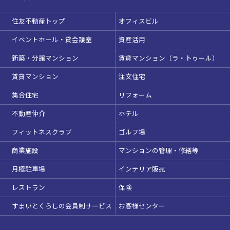
住友不動産トップ
オフィスビル
イベントホール・貸会議室
資産活用
この条件で検索
新築・分譲マンション
賃貸マンション（ラ・トゥール）
賃貸マンション
注文住宅
選択している条件を
リセットする
集合住宅
リフォーム
不動産仲介
ホテル
フィットネスクラブ
ゴルフ場
商業施設
マンションの管理・修繕等
月極駐車場
インテリア販売
レストラン
保険
すまいとくらしの会員制サービス
お客様センター