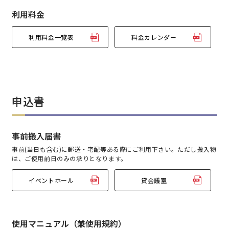
ベルサール六本木
有明・羽田エリア
ベルサール御成門タワー
利用料金
ベルサール汐留
東京ガーデンシアター
ベルサール東京汐留コンファレンスセンター
利用料金一覧表
料金カレンダー
ベルサール有明コンファレンスセンター
ベルサール三田ガーデン
ベルサール羽田空港
日時
日付／開始・終了時間から選ぶ
時間単位で選ぶ
申込書
事前搬入届書
人数／レイアウト
※複数選択可能
事前(当日も含む)に郵送・宅配等ある際にご利用下さい。ただし搬入物
は、ご使用前日のみの承りとなります。
イベントホール
貸会議室
スクール
スクール
シアター
2名掛け
3名掛け
形式
使用マニュアル
（兼使用規約）