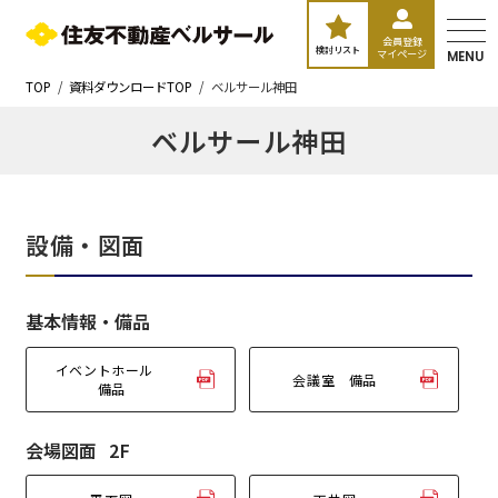
会員登録
検討リスト
マイページ
MENU
TOP
資料ダウンロードTOP
ベルサール神田
ベルサール神田
設備・図面
基本情報・備品
イベントホール
会議室 備品
備品
会場図面
2F