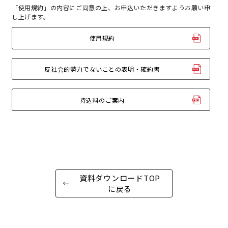
「使用規約」の内容にご同意の上、お申込いただきますようお願い申
し上げます。
こちらの
会議室
の空室状況は
以下からお問合せください。
使用規約
お電話でのお問合せ
口の字型
島型
T字島型
03-3346-1396
受付時間 9:00～18:00（土日祝日・年末年始を除く）
反社会的勢力でないことの表明・確約書
WEBからのお問合せ
お問合せフォーム
持込料のご案内
面積
資料ダウンロードTOP
に戻る
会場の種類
イベントホール
会議室