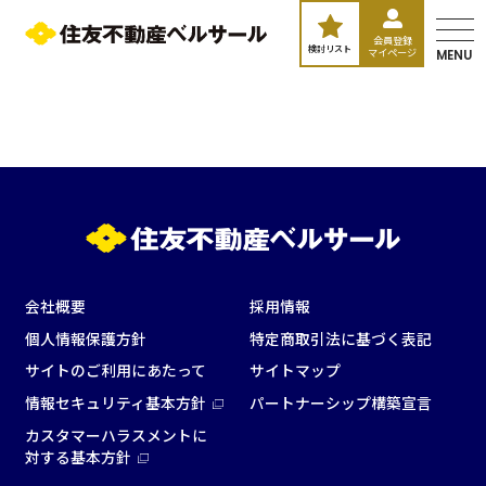
会員登録
検討リスト
マイページ
MENU
エリア／施設
※複数選択可能
会社概要
採用情報
新宿・高田馬場エリア
個人情報保護方針
特定商取引法に基づく表記
ベルサール新宿南口
サイトのご利用にあたって
サイトマップ
秋葉原・神田・東京エリア
ベルサール新宿グランド
情報セキュリティ基本方針
パートナーシップ構築宣言
新宿住友ホール
ベルサール八重洲
新宿住友ビル三角広場
カスタマーハラスメントに
飯田橋・九段・半蔵門・神保町エリア
ベルサール東京日本橋
新宿住友スカイルーム
対する基本方針
ベルサール秋葉原
ベルサール新宿セントラルパーク