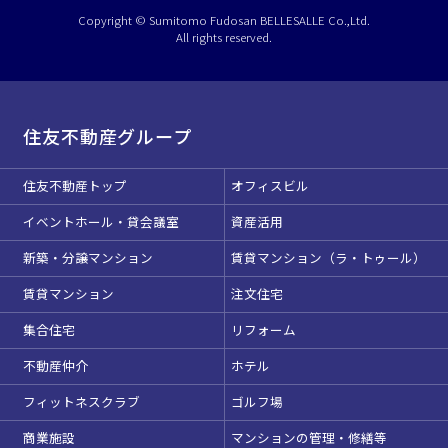
ベルサール半蔵門
ベルサール神田
ベルサール西新宿
Copyright © Sumitomo Fudosan BELLESALLE Co.,Ltd.
渋谷エリア
ベルサール飯田橋駅前
ベルサール高田馬場
All rights reserved.
ベルサール飯田橋ファースト
ベルサール渋谷ファースト
ベルサール神保町アネックス
こちらの
会議室
の空室状況は
六本木・虎ノ門エリア
ベルサール渋谷ガーデン
ベルサール神保町
ベルサール九段
以下からお問合せください。
ベルサール虎ノ門
住友不動産グループ
お電話でのお問合せ
汐留・御成門・芝公園エリア
泉ガーデンギャラリー
03-3346-1396
ベルサール六本木グランドコンファレンスセンター
ベルサール芝公園
住友不動産トップ
オフィスビル
ベルサール六本木
有明・羽田エリア
ベルサール御成門タワー
イベントホール・貸会議室
資産活用
受付時間 9:00～18:00（土日祝日・年末年始を除く）
ベルサール汐留
東京ガーデンシアター
ベルサール東京汐留コンファレンスセンター
WEBからのお問合せ
新築・分譲マンション
賃貸マンション（ラ・トゥール）
ベルサール有明コンファレンスセンター
ベルサール三田ガーデン
お問合せフォーム
ベルサール羽田空港
日時
賃貸マンション
注文住宅
日付／開始・終了時間から選ぶ
集合住宅
リフォーム
不動産仲介
ホテル
時間単位で選ぶ
フィットネスクラブ
ゴルフ場
商業施設
マンションの管理・修繕等