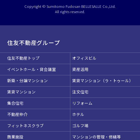
ベルサール半蔵門
ベルサール神田
ベルサール西新宿
Copyright © Sumitomo Fudosan BELLESALLE Co.,Ltd.
渋谷エリア
ベルサール飯田橋駅前
ベルサール高田馬場
All rights reserved.
ベルサール飯田橋ファースト
ベルサール渋谷ファースト
ベルサール神保町アネックス
こちらの
会議室
の空室状況は
六本木・虎ノ門エリア
ベルサール渋谷ガーデン
ベルサール神保町
ベルサール九段
以下からお問合せください。
ベルサール虎ノ門
住友不動産グループ
お電話でのお問合せ
汐留・御成門・芝公園エリア
泉ガーデンギャラリー
03-3346-1396
ベルサール六本木グランドコンファレンスセンター
ベルサール芝公園
住友不動産トップ
オフィスビル
ベルサール六本木
有明・羽田エリア
ベルサール御成門タワー
イベントホール・貸会議室
資産活用
受付時間 9:00～18:00（土日祝日・年末年始を除く）
ベルサール汐留
東京ガーデンシアター
ベルサール東京汐留コンファレンスセンター
WEBからのお問合せ
新築・分譲マンション
賃貸マンション（ラ・トゥール）
ベルサール有明コンファレンスセンター
ベルサール三田ガーデン
お問合せフォーム
ベルサール羽田空港
日時
賃貸マンション
注文住宅
日付／開始・終了時間から選ぶ
集合住宅
リフォーム
不動産仲介
ホテル
時間単位で選ぶ
フィットネスクラブ
ゴルフ場
商業施設
マンションの管理・修繕等