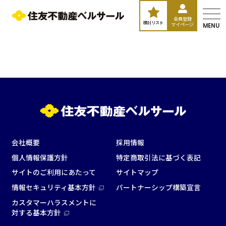
会員登録
検討リスト
マイページ
MENU
エリア／施設
※複数選択可能
会社概要
採用情報
新宿・高田馬場エリア
個人情報保護方針
特定商取引法に基づく表記
ベルサール新宿南口
サイトのご利用にあたって
サイトマップ
秋葉原・神田・東京エリア
ベルサール新宿グランド
情報セキュリティ基本方針
パートナーシップ構築宣言
新宿住友ホール
ベルサール八重洲
新宿住友ビル三角広場
カスタマーハラスメントに
飯田橋・九段・半蔵門・神保町エリア
ベルサール東京日本橋
新宿住友スカイルーム
対する基本方針
ベルサール秋葉原
ベルサール新宿セントラルパーク