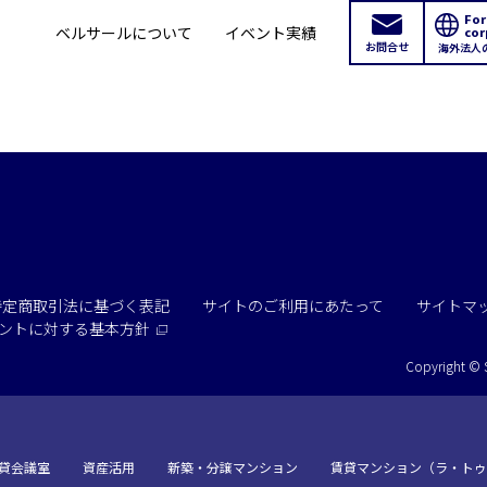
For
ベルサールについて
イベント実績
cor
お問合せ
海外法人
新宿・高田馬場エリア
ベルサール新宿南口
ベルサール新宿グ
秋葉原・神田・東京エリア
新宿住友ホール
新宿住友ビル三角
ベルサール八重洲
ベルサール東京日
新宿住友スカイルーム
ベルサール新宿セ
飯田橋・九段・半蔵門・神保町エリア
特定商取引法に基づく表記
サイトのご利用にあたって
サイトマ
ベルサール秋葉原
ベルサール神田
ントに
対する基本方針
ベルサール西新宿
ベルサール高田馬
ベルサール半蔵門
ベルサール飯田橋
渋谷エリア
Copyright © 
ベルサール飯田橋ファースト
ベルサール神保町
ベルサール渋谷ファースト
ベルサール渋谷ガ
ベルサール神保町
ベルサール九段
六本木・虎ノ門エリア
こちらの
会議室
の空室状況は
ベルサール虎ノ門
泉ガーデンギャラ
貸会議室
汐留・御成門・芝公園エリア
資産活用
新築・分譲マンション
賃貸マンション（ラ・トゥ
以下からお問合せください。