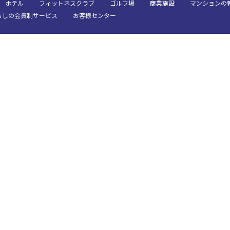
ベルサール六本木グランドコンファレンスセンター
ベルサール六本木
ホテル
フィットネスクラブ
ゴルフ場
商業施設
マンションの
お電話でのお問合せ
ベルサール芝公園
ベルサール御成門
らしの会員制サービス
お客様センター
有明・羽田エリア
03-3346-1396
ベルサール汐留
ベルサール東京汐
東京ガーデンシアター
ベルサール有明コ
ベルサール三田ガーデン
日付／開始・終了時間から選ぶ
受付時間 9:00～18:00（土日祝日・年末年始を除く）
ベルサール羽田空港
WEBからのお問合せ
時間単位で選ぶ
お問合せフォーム
スクール
スクール
シアター
口の字型
島型
2名掛け
3名掛け
形式