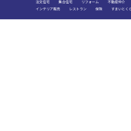
注文住宅
集合住宅
リフォーム
不動産仲介
インテリア販売
レストラン
保険
すまいとく
日時
人数／レイアウト
※複数選択可能
面積