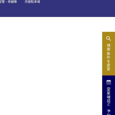
管理・修繕等
月極駐車場
タワー
留コンファレンスセンター
ンファレンスセンター
検索条件を変更
T字島型
空室確認
ご予約