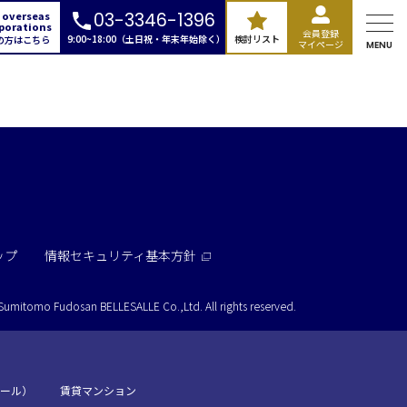
 overseas
03-3346-1396
porations
会員登録
9:00~18:00（土日祝・年末年始除く）
検討リスト
の方はこちら
マイページ
MENU
ランド
広場
本橋
ントラルパーク
ップ
情報セキュリティ基本方針
場
駅前
Sumitomo Fudosan BELLESALLE Co.,Ltd.
All rights reserved.
アネックス
ーデン
リー
ール）
賃貸マンション