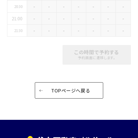
こだわり条件
-
-
-
-
-
-
-
※複数選択可能
20:30
特長で選ぶ
21:00
-
-
-
-
-
-
-
駅直結
天井高3.5ｍ以上
-
-
-
-
-
-
-
21:30
窓があり開放感のある
喫煙所あり
会場
この時間で予約する
大型スクリーンあり
控室あり
予約画面に遷移します。
4t車以上荷捌きあり
裏導線あり
時間貸し駐車場あり
専有回線(NURO)あり
用途で選ぶ
TOPページへ戻る
パーティ・懇親会
株主総会・IR
e-sports大会
プレス発表
試験
展示会・販売会