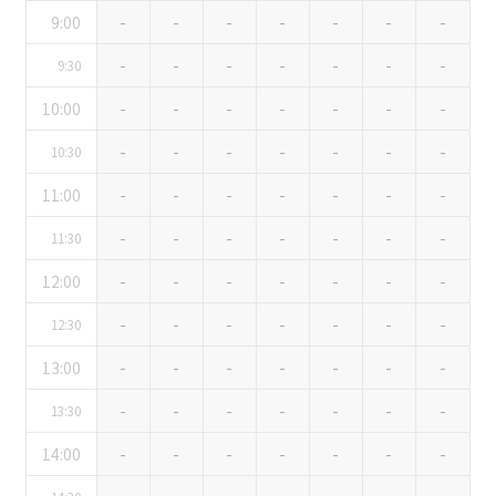
ベルサール汐留
9:00
-
-
-
-
-
-
-
東京ガーデンシアター
ベルサール東京汐留コンファレンスセンター
ベルサール有明コンファレンスセンター
ベルサール三田ガーデン
-
-
-
-
-
-
-
9:30
ベルサール羽田空港
日時
10:00
-
-
-
-
-
-
-
日付／開始・終了時間から選ぶ
-
-
-
-
-
-
-
10:30
時間単位で選ぶ
11:00
-
-
-
-
-
-
-
-
-
-
-
-
-
-
11:30
人数／レイアウト
※複数選択可能
12:00
-
-
-
-
-
-
-
-
-
-
-
-
-
-
12:30
13:00
-
-
-
-
-
-
-
スクール
スクール
シアター
2名掛け
3名掛け
形式
-
-
-
-
-
-
-
13:30
こちらの
会議室
の空室状況は
14:00
-
-
-
-
-
-
-
以下からお問合せください。