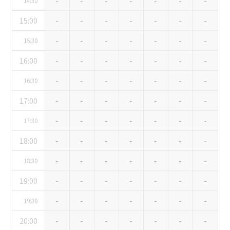
-
-
-
-
-
-
-
14:30
お電話でのお問合せ
15:00
-
-
-
-
-
-
-
口の字型
島型
T字島型
03-3346-1396
-
-
-
-
-
-
-
15:30
受付時間 9:00～18:00（土日祝日・年末年始を除く）
16:00
-
-
-
-
-
-
-
WEBからのお問合せ
-
-
-
-
-
-
-
16:30
お問合せフォーム
17:00
-
-
-
-
-
-
-
面積
-
-
-
-
-
-
-
17:30
18:00
-
-
-
-
-
-
-
-
-
-
-
-
-
-
18:30
会場の種類
19:00
-
-
-
-
-
-
-
イベントホール
会議室
-
-
-
-
-
-
-
19:30
20:00
-
-
-
-
-
-
-