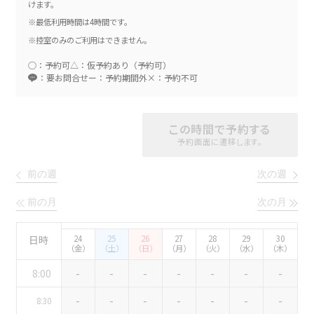
けます。
エリア／施設
※最低利用時間は4時間です。
※複数選択可能
※控室のみのご利用はできません。
新宿・高田馬場エリア
○：予約可
△：仮予約あり（予約可）
：要お問合せ
ー：予約期間外
×：予約不可
ベルサール新宿南口
秋葉原・神田・東京エリア
ベルサール新宿グランド
新宿住友ホール
ベルサール八重洲
新宿住友ビル三角広場
この時間で予約する
飯田橋・九段・半蔵門・神保町エリア
ベルサール東京日本橋
新宿住友スカイルーム
予約画面に遷移します。
ベルサール秋葉原
ベルサール新宿セントラルパーク
ベルサール半蔵門
ベルサール神田
ベルサール西新宿
前の週
次の週
渋谷エリア
ベルサール飯田橋駅前
ベルサール高田馬場
ベルサール飯田橋ファースト
前の月
次の月
ベルサール渋谷ファースト
ベルサール神保町アネックス
六本木・虎ノ門エリア
ベルサール渋谷ガーデン
ベルサール神保町
ベルサール九段
日時
24
25
26
27
28
29
30
ベルサール虎ノ門
（金）
（土）
（日）
（月）
（火）
（水）
（木）
汐留・御成門・芝公園エリア
泉ガーデンギャラリー
8:00
-
-
-
-
-
-
-
ベルサール六本木グランドコンファレンスセンター
ベルサール芝公園
ベルサール六本木
有明・羽田エリア
-
-
-
-
-
-
-
8:30
ベルサール御成門タワー