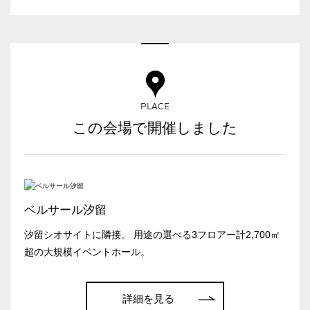
会場の種類
イベントホール
会議室
こだわり条件
※複数選択可能
PLACE
特長で選ぶ
この会場で開催しました
駅直結
天井高3.5ｍ以上
窓があり開放感のある
喫煙所あり
会場
大型スクリーンあり
控室あり
ベルサール汐留
4t車以上荷捌きあり
裏導線あり
汐留シオサイトに隣接。 用途の選べる3フロアー計2,700㎡
超の大規模イベントホール。
時間貸し駐車場あり
専有回線(NURO)あり
用途で選ぶ
詳細を見る
パーティ・懇親会
株主総会・IR