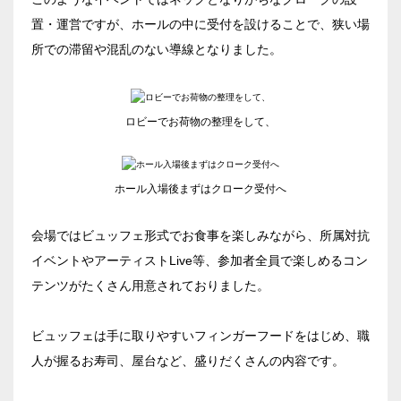
置・運営ですが、ホールの中に受付を設けることで、狭い場
所での滞留や混乱のない導線となりました。
エリア／施設
※複数選択可能
ロビーでお荷物の整理をして、
新宿・高田馬場エリア
ホール入場後まずはクローク受付へ
ベルサール新宿南口
秋葉原・神田・東京エリア
ベルサール新宿グランド
会場ではビュッフェ形式でお食事を楽しみながら、所属対抗
新宿住友ホール
ベルサール八重洲
イベントやアーティストLive等、参加者全員で楽しめるコン
飯田橋・九段・半蔵門・神保町エリア
新宿住友ビル三角広場
ベルサール東京日本橋
テンツがたくさん用意されておりました。
新宿住友スカイルーム
ベルサール秋葉原
ベルサール半蔵門
ベルサール新宿セントラルパーク
渋谷エリア
ベルサール神田
ベルサール飯田橋駅前
ビュッフェは手に取りやすいフィンガーフードをはじめ、職
ベルサール西新宿
ベルサール飯田橋ファースト
人が握るお寿司、屋台など、盛りだくさんの内容です。
ベルサール高田馬場
ベルサール渋谷ファースト
六本木・虎ノ門エリア
ベルサール神保町アネックス
ベルサール渋谷ガーデン