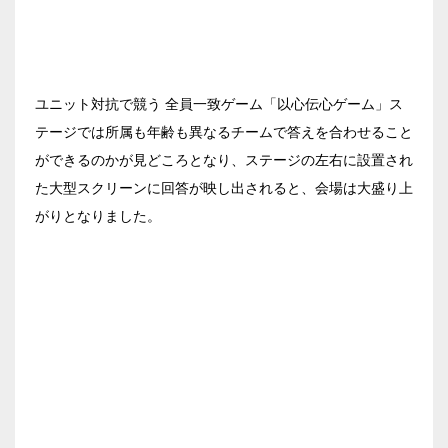
スクール
スクール
シアター
2名掛け
3名掛け
形式
こちらの
会議室
の空室状況は
ユニット対抗で競う 全員一致ゲーム「以心伝心ゲーム」ス
以下からお問合せください。
テージでは所属も年齢も異なるチームで答えを合わせること
お電話でのお問合せ
ができるのかが見どころとなり、ステージの左右に設置され
03-3346-1396
口の字型
島型
T字島型
た大型スクリーンに回答が映し出されると、会場は大盛り上
がりとなりました。
受付時間 9:00～18:00（土日祝日・年末年始を除く）
WEBからのお問合せ
お問合せフォーム
面積