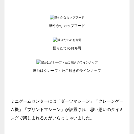
ベルサール神保町
ベルサール虎ノ門
ベルサール九段
汐留・御成門・芝公園エリア
泉ガーデンギャラリー
ベルサール六本木グランドコンファレンスセンター
華やかなカップフード
ベルサール芝公園
有明・羽田エリア
ベルサール六本木
ベルサール御成門タワー
ベルサール汐留
東京ガーデンシアター
握りたてのお寿司
ベルサール東京汐留コンファレンスセンター
ベルサール有明コンファレンスセンター
日時
ベルサール三田ガーデン
ベルサール羽田空港
日付／開始・終了時間から選ぶ
屋台はクレープ・たこ焼きのラインナップ
時間単位で選ぶ
ミニゲームセンターには「ダーツマシーン」「クレーンゲー
人数／レイアウト
※複数選択可能
ム機」「プリントマシーン」が設置され、思い思いのタイミ
ングで楽しまれる方がいらっしゃいました。