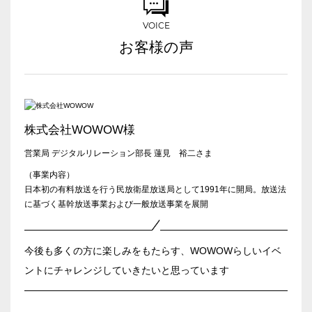
会場の種類
VOICE
イベントホール
会議室
お客様の声
こだわり条件
※複数選択可能
特長で選ぶ
株式会社WOWOW様
駅直結
天井高3.5ｍ以上
営業局 デジタルリレーション部長 蓮見 裕二さま
窓があり開放感のある
喫煙所あり
（事業内容）
会場
日本初の有料放送を行う民放衛星放送局として1991年に開局。放送法
大型スクリーンあり
控室あり
に基づく基幹放送事業および一般放送事業を展開
4t車以上荷捌きあり
裏導線あり
時間貸し駐車場あり
専有回線(NURO)あり
今後も多くの方に楽しみをもたらす、WOWOWらしいイベ
ントにチャレンジしていきたいと思っています
用途で選ぶ
パーティ・懇親会
株主総会・IR