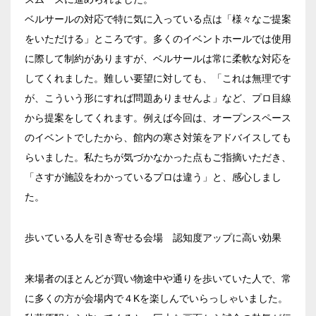
ベルサールの対応で特に気に入っている点は「様々なご提案
をいただける」ところです。多くのイベントホールでは使用
に際して制約がありますが、ベルサールは常に柔軟な対応を
してくれました。難しい要望に対しても、「これは無理です
エリア／施設
※複数選択可能
が、こういう形にすれば問題ありませんよ」など、プロ目線
新宿・高田馬場エリア
から提案をしてくれます。例えば今回は、オープンスペース
のイベントでしたから、館内の寒さ対策をアドバイスしても
ベルサール新宿南口
らいました。私たちが気づかなかった点もご指摘いただき、
秋葉原・神田・東京エリア
ベルサール新宿グランド
「さすが施設をわかっているプロは違う」と、感心しまし
新宿住友ホール
ベルサール八重洲
た。
飯田橋・九段・半蔵門・神保町エリア
新宿住友ビル三角広場
ベルサール東京日本橋
新宿住友スカイルーム
ベルサール秋葉原
歩いている人を引き寄せる会場 認知度アップに高い効果
ベルサール半蔵門
ベルサール新宿セントラルパーク
渋谷エリア
ベルサール神田
ベルサール飯田橋駅前
ベルサール西新宿
ベルサール飯田橋ファースト
来場者のほとんどが買い物途中や通りを歩いていた人で、常
ベルサール高田馬場
ベルサール渋谷ファースト
六本木・虎ノ門エリア
ベルサール神保町アネックス
に多くの方が会場内で４Kを楽しんでいらっしゃいました。
ベルサール渋谷ガーデン
ベルサール神保町