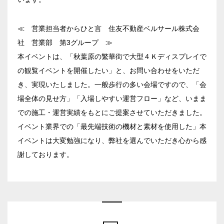
スクール
スクール
シアター
2名掛け
3名掛け
形式
≪ 営業担当者からひと言 住友不動産ベルサール株式会
こちらの
会議室
の空室状況は
社 営業部 第3グループ ≫
以下からお問合せください。
本イベントは、「秋葉原の繁華街で大型４Ｋディスプレイで
お電話でのお問合せ
の観覧イベントを開催したい」と、お問い合わせをいただ
03-3346-1396
口の字型
島型
T字島型
き、実現いたしました。一般歩行の多い会場ですので、「会
場全体の見せ方」「入場しやすい運営フロー」など、いまま
受付時間 9:00～18:00（土日祝日・年末年始を除く）
での施工・運営実績をもとにご提案させていただきました。
WEBからのお問合せ
イベント業界での「最先端技術の機材と素材を使用した」本
お問合せフォーム
イベントは大変勉強になり、弊社を選んでいただき心から感
謝しております。
面積