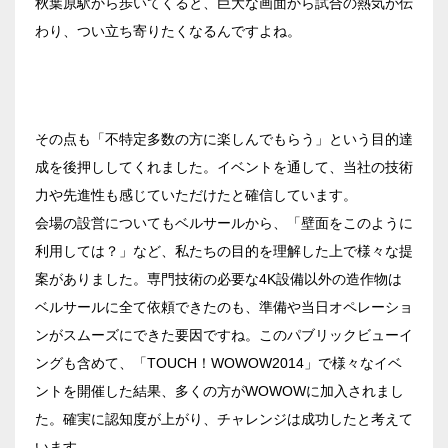
秋葉原駅から歩いてくると、巨大な画面から試合の熱気が伝
ベルサール虎ノ門
ベルサール九段
汐留・御成門・芝公園エリア
わり、つい立ち寄りたくなるんですよね。
泉ガーデンギャラリー
ベルサール六本木グランドコンファレンスセンター
ベルサール芝公園
有明・羽田エリア
ベルサール六本木
ベルサール御成門タワー
ベルサール汐留
その点も「不特定多数の方に楽しんでもらう」という目的達
東京ガーデンシアター
ベルサール東京汐留コンファレンスセンター
成を後押ししてくれました。イベントを通して、当社の技術
ベルサール有明コンファレンスセンター
日時
ベルサール三田ガーデン
力や先進性も感じていただけたと確信しています。
ベルサール羽田空港
日付／開始・終了時間から選ぶ
会場の設営についてもベルサールから、「壁面をこのように
利用しては？」など、私たちの目的を理解した上で様々な提
時間単位で選ぶ
案がありました。専門技術の必要な4K設備以外の造作物は
ベルサールに全て依頼できたのも、準備や当日オペレーショ
ンがスムーズにできた要因ですね。このパブリックビューイ
人数／レイアウト
※複数選択可能
ングも含めて、「TOUCH！WOWOW2014」で様々なイベ
ントを開催した結果、多くの方がWOWOWに加入されまし
た。確実に認知度が上がり、チャレンジは成功したと考えて
います。