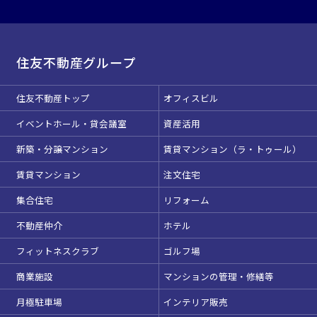
駅直結
天井高3.5ｍ以上
窓があり開放感のある
喫煙所あり
会場
住友不動産グループ
大型スクリーンあり
控室あり
住友不動産トップ
オフィスビル
4t車以上荷捌きあり
裏導線あり
時間貸し駐車場あり
専有回線(NURO)あり
イベントホール・貸会議室
資産活用
新築・分譲マンション
賃貸マンション（ラ・トゥール）
用途で選ぶ
賃貸マンション
注文住宅
パーティ・懇親会
株主総会・IR
集合住宅
リフォーム
e-sports大会
プレス発表
試験
展示会・販売会
不動産仲介
ホテル
この条件で検索
フィットネスクラブ
ゴルフ場
商業施設
マンションの管理・修繕等
選択している条件を
リセットする
月極駐車場
インテリア販売