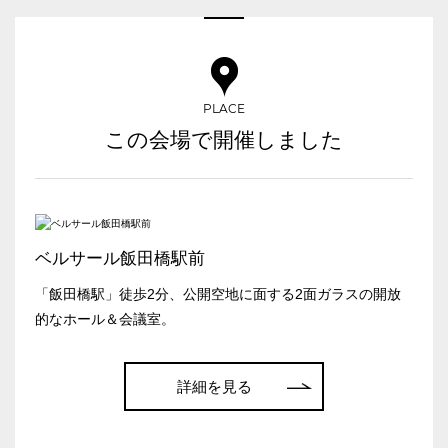
ベルサール三田ガーデン
ベルサール羽田空港
日付／開始・終了時間から選ぶ
時間単位で選ぶ
PLACE
この会場で開催しました
人数／レイアウト
※複数選択可能
ベルサール飯田橋駅前
スクール
スクール
シアター
こちらの
会議室
の空室状況は
2名掛け
3名掛け
形式
「飯田橋駅」徒歩2分、公開空地に面する2面ガラスの開放
以下からお問合せください。
的なホール＆会議室。
お電話でのお問合せ
03-3346-1396
詳細を見る
受付時間 9:00～18:00（土日祝日・年末年始を除く）
口の字型
島型
T字島型