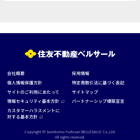
WEBからのお問合せ
お問合せフォーム
面積
会社概要
採用情報
個人情報保護方針
特定商取引法に基づく表記
会場の種類
サイトのご利用にあたって
サイトマップ
イベントホール
会議室
情報セキュリティ基本方針
パートナーシップ構築宣言
カスタマーハラスメントに
対する基本方針
こだわり条件
※複数選択可能
Copyright © Sumitomo Fudosan BELLESALLE Co.,Ltd.
特長で選ぶ
All rights reserved.