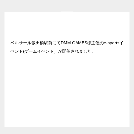
ベルサール新宿南口
秋葉原・神田・東京エリア
ベルサール新宿グランド
新宿住友ホール
ベルサール八重洲
飯田橋・九段・半蔵門・神保町エリア
新宿住友ビル三角広場
ベルサール東京日本橋
新宿住友スカイルーム
ベルサール秋葉原
ベルサール飯田橋駅前にてDMM GAMES様主催のe-sportsイ
ベルサール半蔵門
ベルサール新宿セントラルパーク
渋谷エリア
ベルサール神田
ベント(ゲームイベント）が開催されました。
ベルサール飯田橋駅前
ベルサール西新宿
ベルサール飯田橋ファースト
ベルサール高田馬場
ベルサール渋谷ファースト
六本木・虎ノ門エリア
ベルサール神保町アネックス
ベルサール渋谷ガーデン
ベルサール神保町
ベルサール虎ノ門
ベルサール九段
汐留・御成門・芝公園エリア
泉ガーデンギャラリー
ベルサール六本木グランドコンファレンスセンター
ベルサール芝公園
有明・羽田エリア
ベルサール六本木
ベルサール御成門タワー
ベルサール汐留
東京ガーデンシアター
ベルサール東京汐留コンファレンスセンター
ベルサール有明コンファレンスセンター
日時