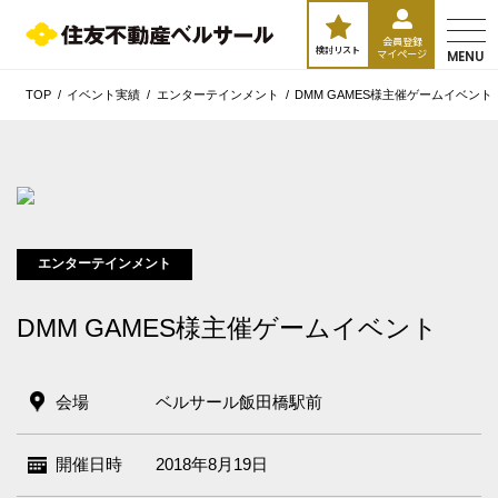
会員登録
検討リスト
マイページ
MENU
TOP
イベント実績
エンターテインメント
DMM GAMES様主催ゲームイベント
エンターテインメント
DMM GAMES様主催ゲームイベント
会場
ベルサール飯田橋駅前
エリア／施設
※複数選択可能
開催日時
2018年8月19日
新宿・高田馬場エリア