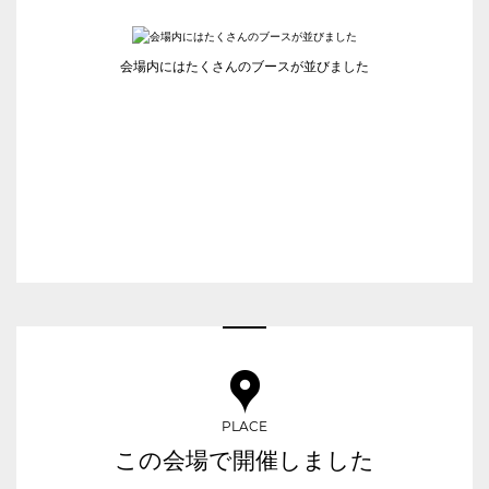
人数／レイアウト
※複数選択可能
会場内にはたくさんのブースが並びました
スクール
スクール
シアター
2名掛け
3名掛け
形式
こちらの
会議室
の空室状況は
以下からお問合せください。
お電話でのお問合せ
03-3346-1396
口の字型
島型
T字島型
受付時間 9:00～18:00（土日祝日・年末年始を除く）
WEBからのお問合せ
PLACE
お問合せフォーム
この会場で開催しました