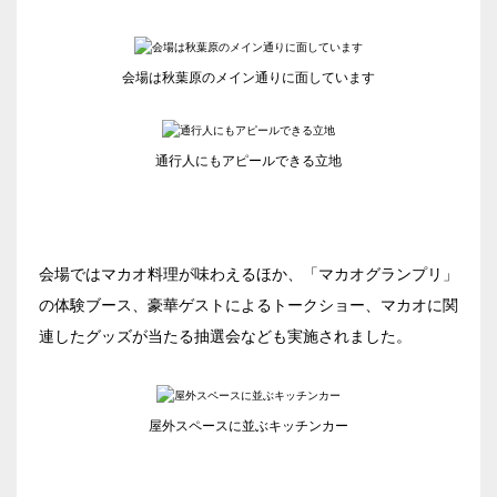
ベルサール秋葉原
ベルサール半蔵門
ベルサール新宿セントラルパーク
渋谷エリア
ベルサール神田
ベルサール飯田橋駅前
ベルサール西新宿
ベルサール飯田橋ファースト
会場は秋葉原のメイン通りに面しています
ベルサール高田馬場
ベルサール渋谷ファースト
六本木・虎ノ門エリア
ベルサール神保町アネックス
ベルサール渋谷ガーデン
ベルサール神保町
ベルサール虎ノ門
通行人にもアピールできる立地
ベルサール九段
汐留・御成門・芝公園エリア
泉ガーデンギャラリー
ベルサール六本木グランドコンファレンスセンター
ベルサール芝公園
有明・羽田エリア
ベルサール六本木
ベルサール御成門タワー
会場ではマカオ料理が味わえるほか、「マカオグランプリ」
ベルサール汐留
東京ガーデンシアター
の体験ブース、豪華ゲストによるトークショー、マカオに関
ベルサール東京汐留コンファレンスセンター
ベルサール有明コンファレンスセンター
連したグッズが当たる抽選会なども実施されました。
日時
ベルサール三田ガーデン
ベルサール羽田空港
日付／開始・終了時間から選ぶ
屋外スペースに並ぶキッチンカー
時間単位で選ぶ