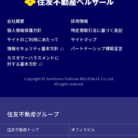
4t車以上荷捌きあり
裏導線あり
時間貸し駐車場あり
専有回線(NURO)あり
会社概要
採用情報
用途で選ぶ
個人情報保護方針
特定商取引法に基づく表記
パーティ・懇親会
株主総会・IR
サイトのご利用にあたって
サイトマップ
e-sports大会
プレス発表
情報セキュリティ基本方針
パートナーシップ構築宣言
試験
展示会・販売会
カスタマーハラスメントに
対する基本方針
Copyright © Sumitomo Fudosan BELLESALLE Co.,Ltd.
All rights reserved.
この条件で検索
住友不動産グループ
選択している条件を
リセットする
住友不動産トップ
オフィスビル