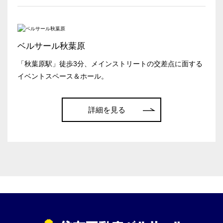
面積
ベルサール秋葉原
「秋葉原駅」徒歩3分、メインストリートの交差点に面する
会場の種類
イベントスペース＆ホール。
イベントホール
会議室
詳細を見る
こだわり条件
※複数選択可能
特長で選ぶ
駅直結
天井高3.5ｍ以上
窓があり開放感のある
喫煙所あり
会場
大型スクリーンあり
控室あり