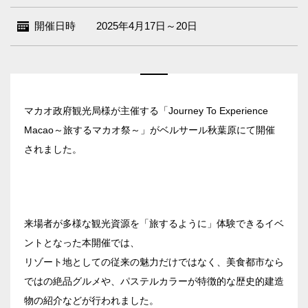
開催日時
2025年4月17日～20日
マカオ政府観光局様が主催する「Journey To Experience
Macao～旅するマカオ祭～」がベルサール秋葉原にて開催
されました。
エリア／施設
※複数選択可能
新宿・高田馬場エリア
来場者が多様な観光資源を「旅するように」体験できるイベ
ベルサール新宿南口
秋葉原・神田・東京エリア
ントとなった本開催では、
ベルサール新宿グランド
リゾート地としての従来の魅力だけではなく、美食都市なら
新宿住友ホール
ベルサール八重洲
ではの絶品グルメや、パステルカラーが特徴的な歴史的建造
飯田橋・九段・半蔵門・神保町エリア
新宿住友ビル三角広場
ベルサール東京日本橋
物の紹介などが行われました。
新宿住友スカイルーム