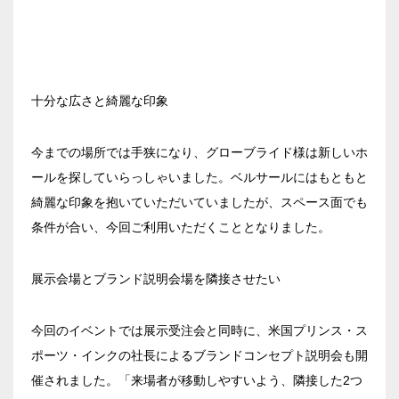
十分な広さと綺麗な印象
今までの場所では手狭になり、グローブライド様は新しいホ
ールを探していらっしゃいました。ベルサールにはもともと
綺麗な印象を抱いていただいていましたが、スペース面でも
条件が合い、今回ご利用いただくこととなりました。
エリア／施設
※複数選択可能
展示会場とブランド説明会場を隣接させたい
新宿・高田馬場エリア
今回のイベントでは展示受注会と同時に、米国プリンス・ス
ベルサール新宿南口
秋葉原・神田・東京エリア
ポーツ・インクの社長によるブランドコンセプト説明会も開
ベルサール新宿グランド
催されました。「来場者が移動しやすいよう、隣接した2つ
新宿住友ホール
ベルサール八重洲