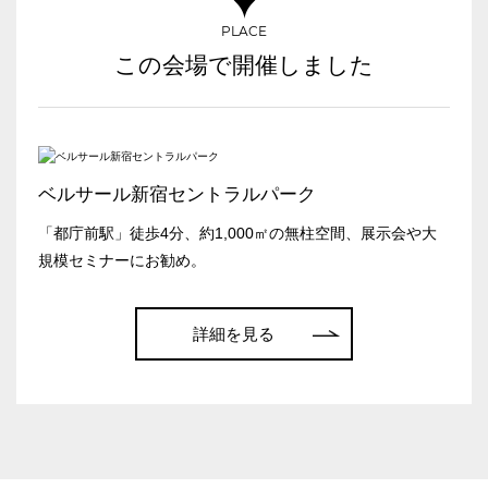
大型スクリーンあり
控室あり
PLACE
4t車以上荷捌きあり
裏導線あり
この会場で開催しました
時間貸し駐車場あり
専有回線(NURO)あり
用途で選ぶ
パーティ・懇親会
株主総会・IR
ベルサール新宿セントラルパーク
e-sports大会
プレス発表
「都庁前駅」徒歩4分、約1,000㎡の無柱空間、展示会や大
試験
展示会・販売会
規模セミナーにお勧め。
詳細を見る
この条件で検索
選択している条件を
リセットする