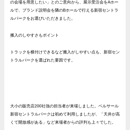
飯田橋・九段・半蔵門・神保町エリア
の会場を用意したい」とのご意向から、展示受注会をAホー
新宿住友ビル三角広場
ベルサール東京日本橋
ルで、ブランド説明会を隣のBホールで行える新宿セントラ
新宿住友スカイルーム
ベルサール秋葉原
ベルサール半蔵門
ルパークをお選びいただきました。
ベルサール新宿セントラルパーク
渋谷エリア
ベルサール神田
ベルサール飯田橋駅前
ベルサール西新宿
ベルサール飯田橋ファースト
ベルサール高田馬場
搬入のしやすさもポイント
ベルサール渋谷ファースト
六本木・虎ノ門エリア
ベルサール神保町アネックス
ベルサール渋谷ガーデン
ベルサール神保町
トラックを横付けできるなど搬入がしやすい点も、新宿セン
ベルサール虎ノ門
ベルサール九段
汐留・御成門・芝公園エリア
トラルパークを選ばれた要因です。
泉ガーデンギャラリー
ベルサール六本木グランドコンファレンスセンター
ベルサール芝公園
有明・羽田エリア
ベルサール六本木
ベルサール御成門タワー
ベルサール汐留
東京ガーデンシアター
ベルサール東京汐留コンファレンスセンター
ベルサール有明コンファレンスセンター
日時
ベルサール三田ガーデン
大小の販売店200社強の担当者が来場しました。ベルサール
ベルサール羽田空港
日付／開始・終了時間から選ぶ
新宿セントラルパークは初めて利用しましたが、「天井が高
くて開放感がある」など来場者からの評判も上々でした。
時間単位で選ぶ