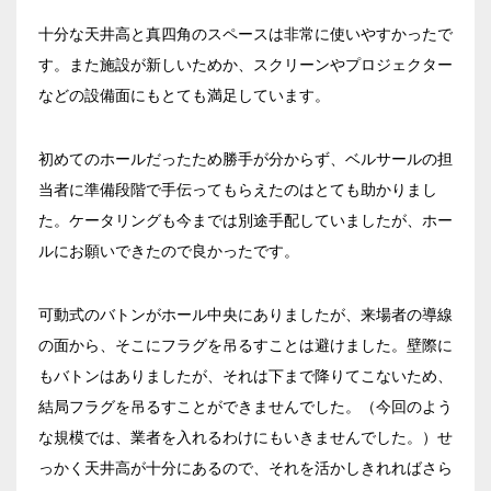
十分な天井高と真四角のスペースは非常に使いやすかったで
す。また施設が新しいためか、スクリーンやプロジェクター
人数／レイアウト
※複数選択可能
などの設備面にもとても満足しています。
初めてのホールだったため勝手が分からず、ベルサールの担
当者に準備段階で手伝ってもらえたのはとても助かりまし
スクール
スクール
シアター
2名掛け
3名掛け
形式
た。ケータリングも今までは別途手配していましたが、ホー
ルにお願いできたので良かったです。
こちらの
会議室
の空室状況は
以下からお問合せください。
可動式のバトンがホール中央にありましたが、来場者の導線
お電話でのお問合せ
の面から、そこにフラグを吊るすことは避けました。壁際に
03-3346-1396
口の字型
島型
T字島型
もバトンはありましたが、それは下まで降りてこないため、
結局フラグを吊るすことができませんでした。（今回のよう
受付時間 9:00～18:00（土日祝日・年末年始を除く）
な規模では、業者を入れるわけにもいきませんでした。）せ
WEBからのお問合せ
っかく天井高が十分にあるので、それを活かしきれればさら
お問合せフォーム