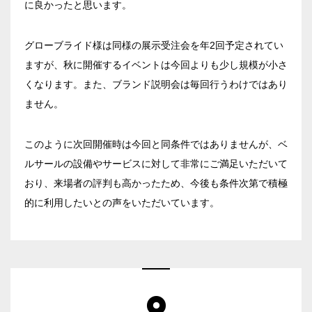
に良かったと思います。
面積
グローブライド様は同様の展示受注会を年2回予定されてい
ますが、秋に開催するイベントは今回よりも少し規模が小さ
くなります。また、ブランド説明会は毎回行うわけではあり
ません。
会場の種類
このように次回開催時は今回と同条件ではありませんが、ベ
イベントホール
会議室
ルサールの設備やサービスに対して非常にご満足いただいて
おり、来場者の評判も高かったため、今後も条件次第で積極
的に利用したいとの声をいただいています。
こだわり条件
※複数選択可能
特長で選ぶ
駅直結
天井高3.5ｍ以上
窓があり開放感のある
喫煙所あり
会場