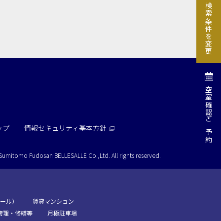
検索条件を変更
e-sports大会
展示会・販売会
空室確認
索
ご予約
ップ
情報セキュリティ基本方針
Sumitomo Fudosan BELLESALLE Co.,Ltd.
All rights reserved.
ール）
賃貸マンション
管理・修繕等
月極駐車場