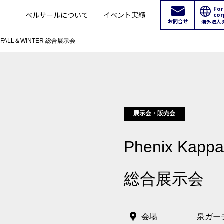
For
ベルサールについて
イベント実績
cor
お問合せ
海外法人
020FALL＆WINTER 総合展示会
展示会・販売会
Phenix Kap
新宿・高田馬場エリア
総合展示会
ベルサール新宿南口
ベルサール新宿グ
秋葉原・神田・東京エリア
会場
泉ガー
新宿住友ホール
新宿住友ビル三角