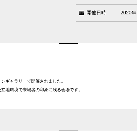
ベルサール八重洲
ベルサール東京日
飯田橋・九段・半蔵門・神保町エリア
新宿住友スカイルーム
ベルサール新宿セ
開催日時
2020
ベルサール秋葉原
ベルサール神田
ベルサール西新宿
ベルサール高田馬
ベルサール半蔵門
ベルサール飯田橋
渋谷エリア
ベルサール飯田橋ファースト
ベルサール神保町
ベルサール渋谷ファースト
ベルサール渋谷ガ
六本木・虎ノ門エリア
ベルサール神保町
ベルサール九段
ベルサール虎ノ門
泉ガーデンギャラ
汐留・御成門・芝公園エリア
ベルサール六本木グランドコンファレンスセンター
ベルサール六本木
ベルサール芝公園
ベルサール御成門
有明・羽田エリア
デンギャラリーで開催されました。
ベルサール汐留
ベルサール東京汐
た立地環境で来場者の印象に残る会場です。
東京ガーデンシアター
ベルサール有明コ
ベルサール三田ガーデン
日付／開始・終了時間から選ぶ
ベルサール羽田空港
こちらの
会議室
の空室状況は
時間単位で選ぶ
以下からお問合せください。
お電話でのお問合せ