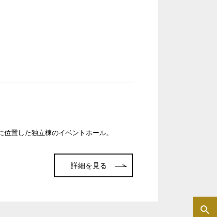
T字島型
に位置した独立棟のイベントホール。
詳細を見る
窓があり開放感のある会場
控室あり
時間貸し駐車場あり