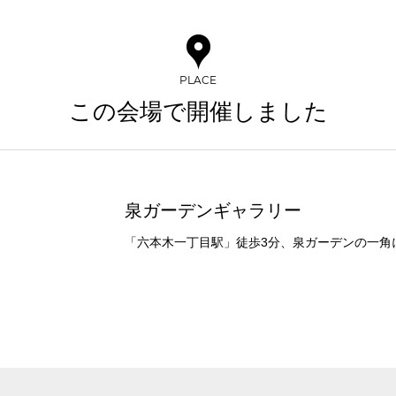
03-3346-1396
スクール
スクール
シアター
口の字型
島型
2名掛け
3名掛け
形式
受付時間 9:00～18:00（土日祝日・年末年始を除く）
PLACE
WEBからのお問合せ
この会場で開催しました
お問合せフォーム
泉ガーデンギャラリー
イベントホール
会議室
「六本木一丁目駅」徒歩3分、泉ガーデンの一角
で選ぶ
駅直結
天井高3.5ｍ以上
喫煙所あり
大型スクリーンあり
4t車以上荷捌きあり
裏導線あり