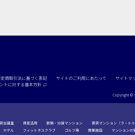
専有回線(NURO)あり
で選ぶ
パーティ・懇親会
株主総会・IR
プレス発表
試験
選択している条件を
この条件で検
リセットする
特定商取引法に基づく表記
サイトのご利用にあたって
サイトマ
ントに
対する基本方針
Copyright © 
貸会議室
資産活用
新築・分譲マンション
賃貸マンション（ラ・トゥ
ホテル
フィットネスクラブ
ゴルフ場
商業施設
マンションの