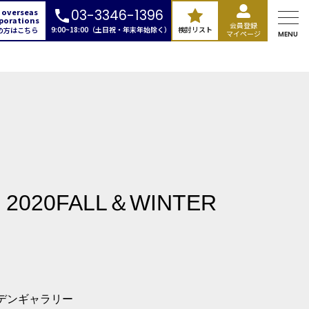
 overseas
03-3346-1396
porations
会員登録
9:00~18:00（土日祝・年末年始除く）
検討リスト
の方はこちら
マイページ
MENU
pa 2020FALL＆WINTER
ランド
デンギャラリー
広場