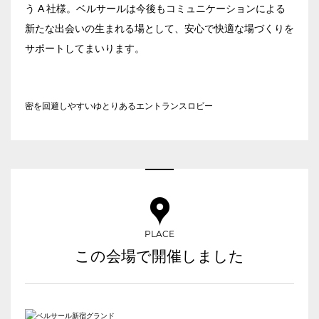
こだわり条件
※複数選択可能
う A 社様。ベルサールは今後もコミュニケーションによる
新たな出会いの生まれる場として、安心で快適な場づくりを
特長で選ぶ
サポートしてまいります。
駅直結
天井高3.5ｍ以上
窓があり開放感のある
喫煙所あり
会場
密を回避しやすいゆとりあるエントランスロビー
大型スクリーンあり
控室あり
4t車以上荷捌きあり
裏導線あり
時間貸し駐車場あり
専有回線(NURO)あり
用途で選ぶ
パーティ・懇親会
株主総会・IR
PLACE
e-sports大会
プレス発表
この会場で開催しました
試験
展示会・販売会