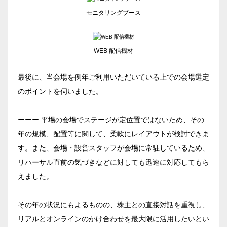
03-3346-1396
モニタリングブース
口の字型
島型
T字島型
受付時間 9:00～18:00（土日祝日・年末年始を除く）
WEB 配信機材
WEBからのお問合せ
お問合せフォーム
最後に、当会場を例年ご利用いただいている上での会場選定
のポイントを伺いました。
面積
ーーー 平場の会場でステージが定位置ではないため、その
年の規模、配置等に関して、柔軟にレイアウトが検討できま
す。また、会場・設営スタッフが会場に常駐しているため、
リハーサル直前の気づきなどに対しても迅速に対応してもら
会場の種類
えました。
イベントホール
会議室
その年の状況にもよるものの、株主との直接対話を重視し、
リアルとオンラインのかけ合わせを最大限に活用したいとい