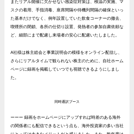
またリアル開催に欠かせない感染症対策は、検温の実施、マ
新宿・高田馬場エリア
スクの着用、手指消毒、座席間隔や待機列間隔の確保といっ
た基本だけでなく、例年設置していた飲食コーナーの撤去、
ベルサール新宿南口
喫煙所の閉鎖、各所の仕切り設置、発熱者の参加自粛依頼な
秋葉原・神田・東京エリア
ベルサール新宿グランド
ど、細部にまで配慮し来場者の安心に配慮いたしました。
新宿住友ホール
ベルサール八重洲
飯田橋・九段・半蔵門・神保町エリア
新宿住友ビル三角広場
ベルサール東京日本橋
A社様は株主総会と事業説明会の模様をオンライン配信し、
新宿住友スカイルーム
ベルサール秋葉原
さらにリアルタイムで観られない株主のために、自社ホーム
ベルサール半蔵門
ベルサール新宿セントラルパーク
渋谷エリア
ベルサール神田
ページに録画を掲載していつでも視聴できるようにしまし
ベルサール飯田橋駅前
ベルサール西新宿
た。
ベルサール飯田橋ファースト
ベルサール高田馬場
ベルサール渋谷ファースト
六本木・虎ノ門エリア
ベルサール神保町アネックス
ベルサール渋谷ガーデン
ベルサール神保町
ベルサール虎ノ門
同時通訳ブース
ベルサール九段
汐留・御成門・芝公園エリア
泉ガーデンギャラリー
ベルサール六本木グランドコンファレンスセンター
ーーー 録画をホームページにアップすれば時差のある海外
ベルサール芝公園
有明・羽田エリア
ベルサール六本木
の関係者にも配信できるという点も、海外投資家の多い当社
ベルサール御成門タワー
にとっては大きなメリットだと感じました。また、昨年度は