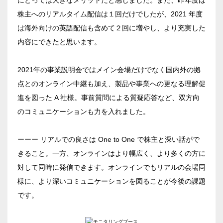
ベルサール汐留
東京ガーデンシアター
株主へのリアルタイム配信は１回だけでしたが、2021 年度
ベルサール東京汐留コンファレンスセンター
ベルサール有明コンファレンスセンター
日時
は海外向けの英語配信も含めて２回に増やし、より充実した
ベルサール三田ガーデン
ベルサール羽田空港
内容にできたと思います。
日付／開始・終了時間から選ぶ
時間単位で選ぶ
2021年の事業説明会ではメイン会場だけでなく国内外の拠
点とのオンライン中継も加え、製品や事業への更なる理解促
進を図った A 社様。事前質問による質疑応答など、双方向
人数／レイアウト
※複数選択可能
のコミュニケーションも力を入れました。
ーーー リアルでの良さは One to One で株主と深い話がで
きること。一方、オンラインはより幅広く、より多くの方に
スクール
スクール
シアター
対して同時に発信できます。オンラインでもリアルの会場同
2名掛け
3名掛け
形式
様に、より深いコミュニケーションを図ることが今後の課題
こちらの
会議室
の空室状況は
です。
以下からお問合せください。
お電話でのお問合せ