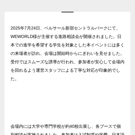
2025年7月24日、ベルサール新宿セントラルパークにて、
WEWORLD様が主催する進路相談会が開催されました。日
本での進学を希望する学生を対象とした本イベントには多く
の来場者が訪れ、会場は開始時からにぎわいを見せました。
エリア／施設
※複数選択可能
受付ではスムーズな誘導が行われ、参加者が安心して会場内
を回れるよう運営スタッフによる丁寧な対応が印象的でし
新宿・高田馬場エリア
た。
ベルサール新宿南口
秋葉原・神田・東京エリア
ベルサール新宿グランド
新宿住友ホール
ベルサール八重洲
飯田橋・九段・半蔵門・神保町エリア
新宿住友ビル三角広場
ベルサール東京日本橋
新宿住友スカイルーム
ベルサール秋葉原
ベルサール半蔵門
会場内には大学や専門学校が約40校出展し、各ブースで個
ベルサール新宿セントラルパーク
渋谷エリア
ベルサール神田
ベルサール飯田橋駅前
別相談が実施されました。参加者は入試制度や学費、日本語