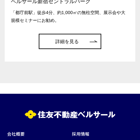
ベルサール新宿セントラルパーク
「都庁前駅」徒歩4分、約1,000㎡の無柱空間、展示会や大
規模セミナーにお勧め。
会場の種類
詳細を見る
イベントホール
会議室
こだわり条件
※複数選択可能
特長で選ぶ
駅直結
天井高3.5ｍ以上
窓があり開放感のある
喫煙所あり
会場
大型スクリーンあり
控室あり
4t車以上荷捌きあり
裏導線あり
会社概要
採用情報
時間貸し駐車場あり
専有回線(NURO)あり