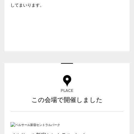
してまいります。
スクール
スクール
シアター
2名掛け
3名掛け
形式
こちらの
会議室
の空室状況は
以下からお問合せください。
お電話でのお問合せ
03-3346-1396
口の字型
島型
T字島型
受付時間 9:00～18:00（土日祝日・年末年始を除く）
PLACE
WEBからのお問合せ
この会場で開催しました
お問合せフォーム
面積