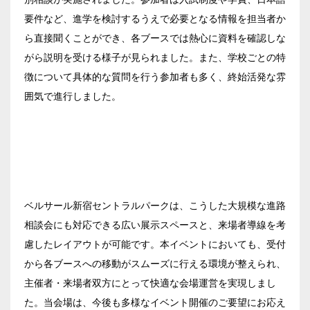
ベルサール西新宿
ベルサール飯田橋ファースト
要件など、進学を検討するうえで必要となる情報を担当者か
ベルサール高田馬場
ベルサール渋谷ファースト
六本木・虎ノ門エリア
ベルサール神保町アネックス
ら直接聞くことができ、各ブースでは熱心に資料を確認しな
ベルサール渋谷ガーデン
ベルサール神保町
がら説明を受ける様子が見られました。また、学校ごとの特
ベルサール虎ノ門
ベルサール九段
徴について具体的な質問を行う参加者も多く、終始活発な雰
汐留・御成門・芝公園エリア
泉ガーデンギャラリー
囲気で進行しました。
ベルサール六本木グランドコンファレンスセンター
ベルサール芝公園
有明・羽田エリア
ベルサール六本木
ベルサール御成門タワー
ベルサール汐留
東京ガーデンシアター
ベルサール東京汐留コンファレンスセンター
ベルサール有明コンファレンスセンター
日時
ベルサール三田ガーデン
ベルサール羽田空港
ベルサール新宿セントラルパークは、こうした大規模な進路
日付／開始・終了時間から選ぶ
相談会にも対応できる広い展示スペースと、来場者導線を考
時間単位で選ぶ
慮したレイアウトが可能です。本イベントにおいても、受付
から各ブースへの移動がスムーズに行える環境が整えられ、
主催者・来場者双方にとって快適な会場運営を実現しまし
人数／レイアウト
※複数選択可能
た。当会場は、今後も多様なイベント開催のご要望にお応え