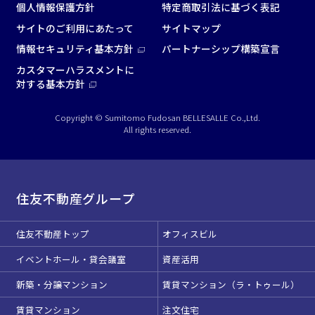
個人情報保護方針
特定商取引法に基づく表記
用途で選ぶ
サイトのご利用にあたって
サイトマップ
情報セキュリティ基本方針
パートナーシップ構築宣言
パーティ・懇親会
株主総会・IR
カスタマーハラスメントに
e-sports大会
プレス発表
対する基本方針
試験
展示会・販売会
Copyright © Sumitomo Fudosan BELLESALLE Co.,Ltd.
All rights reserved.
この条件で検索
住友不動産グループ
選択している条件を
リセットする
住友不動産トップ
オフィスビル
イベントホール・貸会議室
資産活用
新築・分譲マンション
賃貸マンション（ラ・トゥール）
賃貸マンション
注文住宅