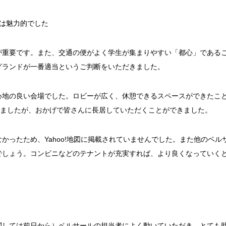
ベルサール西新宿
ベルサール高田馬
ベルサール半蔵門
ベルサール飯田橋
渋谷エリア
ベルサール飯田橋ファースト
ベルサール神保町
格は魅力的でした
ベルサール渋谷ファースト
ベルサール渋谷ガ
六本木・虎ノ門エリア
ベルサール神保町
ベルサール九段
が重要です。また、交通の便がよく学生が集まりやすい「都心」である
ベルサール虎ノ門
泉ガーデンギャラ
グランドが一番適当というご判断をいただきました。
汐留・御成門・芝公園エリア
ベルサール六本木グランドコンファレンスセンター
ベルサール六本木
ベルサール芝公園
ベルサール御成門
心地の良い会場でした。ロビーが広く、休憩できるスペースができたこ
有明・羽田エリア
りましたが、おかげで皆さんに長居していただくことができました。
ベルサール汐留
ベルサール東京汐
東京ガーデンシアター
ベルサール有明コ
ベルサール三田ガーデン
日付／開始・終了時間から選ぶ
かったため、Yahoo!地図に掲載されていませんでした。また他のベ
ベルサール羽田空港
でしょう。コンビニなどのテナントが充実すれば、より良くなっていく
こちらの
会議室
の空室状況は
時間単位で選ぶ
以下からお問合せください。
お電話でのお問合せ
03-3346-1396
スクール
スクール
シアター
口の字型
島型
関しては前日から）ベルサールの担当者によく動いていただき、とても