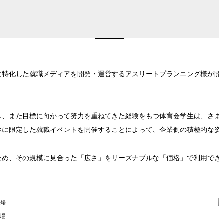
特化した就職メディアを開発・運営するアスリートプランニング様が開
し、また目標に向かって努力を重ねてきた経験をもつ体育会学生は、さ
生に限定した就職イベントを開催することによって、企業側の積極的な
新宿・高田馬場エリア
ため、その規模に見合った「広さ」をリーズナブルな「価格」で利用で
ベルサール新宿南口
ベルサール新宿グ
秋葉原・神田・東京エリア
新宿住友ホール
新宿住友ビル三角
ベルサール八重洲
ベルサール東京日
飯田橋・九段・半蔵門・神保町エリア
新宿住友スカイルーム
ベルサール新宿セ
ベルサール秋葉原
ベルサール神田
場