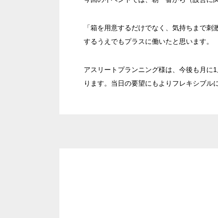
「箱を用意するだけでなく、気持ちまで刺
するうえでもプラスに働いたと思います。
面積
アスリートプランニング様は、今後も月に
ります。当日の要望にもよりフレキシブル
会場の種類
こだわり条件
特長
※複数選択可能
用途