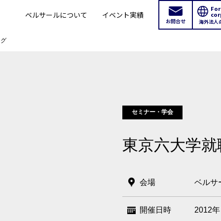
For
ベルサールについて
イベント実績
cor
お問合せ
海外法人
ーグ
セミナー・学会
東京六大学就
会場
ベルサ
開催日時
2012年