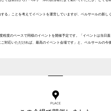
2名掛け
3名掛け
形式
受付時間 9:00～18:00（土日祝日・年末年始を除く）
WEBからのお問合せ
激する」ことを考えてイベントを運営していますが、ベルサールの新し
お問合せフォーム
1度程度のペースで同様のイベントを開催予定です。「イベントは当日蓋
にご対応いただければ、最高のイベント会場です」と、ベルサールの今
イベントホール
会議室
で選ぶ
駅直結
天井高3.5ｍ以上
喫煙所あり
大型スクリーンあり
4t車以上荷捌きあり
裏導線あり
専有回線(NURO)あり
PLACE
で選ぶ