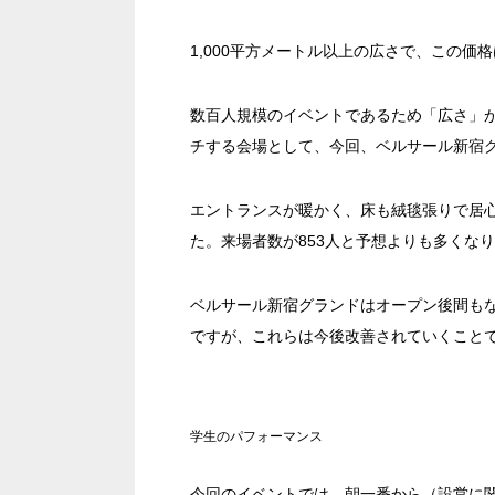
1,000平方メートル以上の広さで、この価
数百人規模のイベントであるため「広さ」
チする会場として、今回、ベルサール新宿
エントランスが暖かく、床も絨毯張りで居
た。来場者数が853人と予想よりも多くな
日時
ベルサール新宿グランドはオープン後間もな
ですが、これらは今後改善されていくこと
人数／レイアウト
学生のパフォーマンス
※複数選択可能
今回のイベントでは、朝一番から（設営に