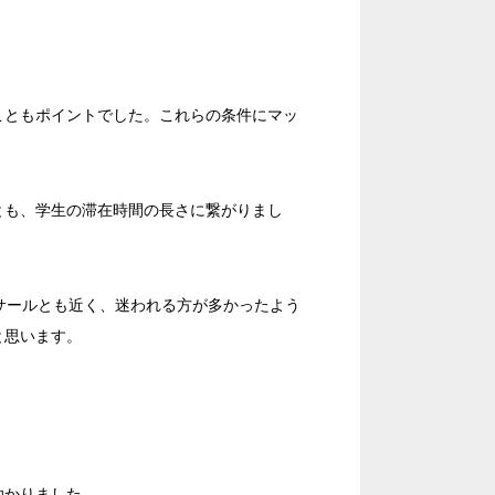
場
駅前
アネックス
ーデン
こともポイントでした。これらの条件にマッ
リー
タワー
とも、学生の滞在時間の長さに繋がりまし
留コンファレンスセンター
ンファレンスセンター
ルサールとも近く、迷われる方が多かったよう
と思います。
T字島型
助かりました。