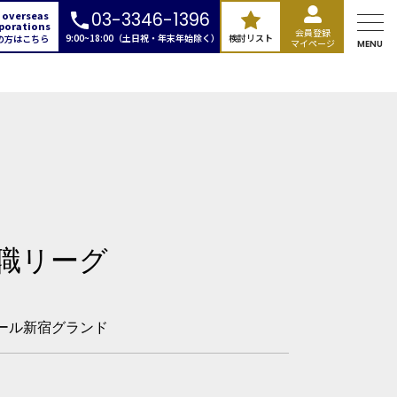
 overseas
03-3346-1396
porations
会員登録
9:00~18:00（土日祝・年末年始除く）
検討リスト
の方はこちら
マイページ
MENU
職リーグ
ール新宿グランド