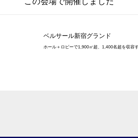
この会場で開催しました
パーティ・懇親会
株主総会・IR
プレス発表
試験
ベルサール新宿グランド
選択している条件を
この条件で検
ホール＋ロビーで1,900㎡超、1,400名超を
リセットする