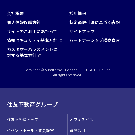
会社概要
採用情報
個人情報保護方針
特定商取引法に基づく表記
サイトのご利用にあたって
サイトマップ
面積
情報セキュリティ基本方針
パートナーシップ構築宣言
カスタマーハラスメントに
対する基本方針
Copyright © Sumitomo Fudosan BELLESALLE Co.,Ltd.
All rights reserved.
会場の種類
イベントホール
会議室
住友不動産グループ
こだわり条件
※複数選択可能
住友不動産トップ
オフィスビル
特長で選ぶ
イベントホール・貸会議室
資産活用