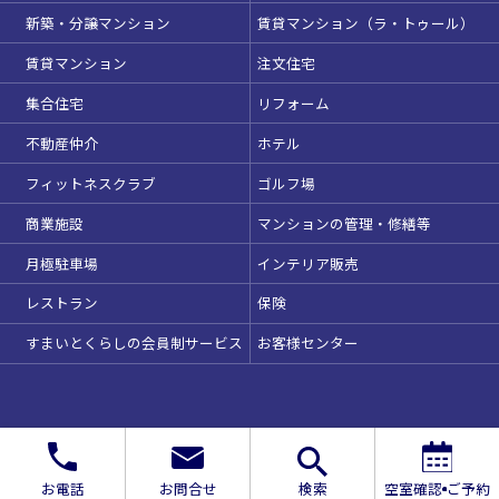
駅直結
天井高3.5ｍ以上
新築・分譲マンション
賃貸マンション（ラ・トゥール）
窓があり開放感のある
喫煙所あり
会場
賃貸マンション
注文住宅
大型スクリーンあり
控室あり
集合住宅
リフォーム
4t車以上荷捌きあり
裏導線あり
不動産仲介
ホテル
時間貸し駐車場あり
専有回線(NURO)あり
フィットネスクラブ
ゴルフ場
この条件で検索
用途で選ぶ
商業施設
マンションの管理・修繕等
選択している条件を
リセットする
パーティ・懇親会
株主総会・IR
月極駐車場
インテリア販売
e-sports大会
プレス発表
レストラン
保険
試験
展示会・販売会
すまいとくらしの会員制サービス
お客様センター
お電話
お問合せ
検索
空室確認
ご予約