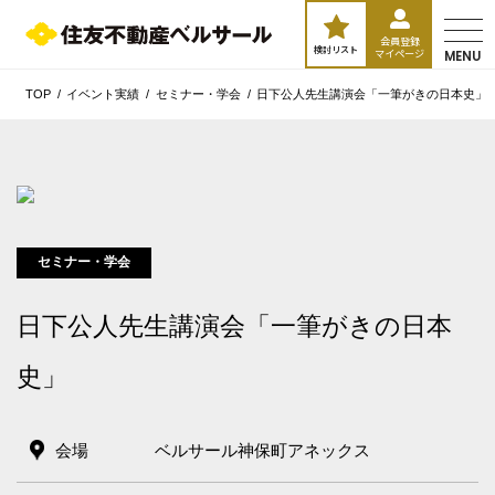
会員登録
検討リスト
マイページ
MENU
TOP
イベント実績
セミナー・学会
日下公人先生講演会「一筆がきの日本史」
セミナー・学会
日下公人先生講演会「一筆がきの日本
史」
エリア／施設
※複数選択可能
新宿・高田馬場エリア
会場
ベルサール神保町アネックス