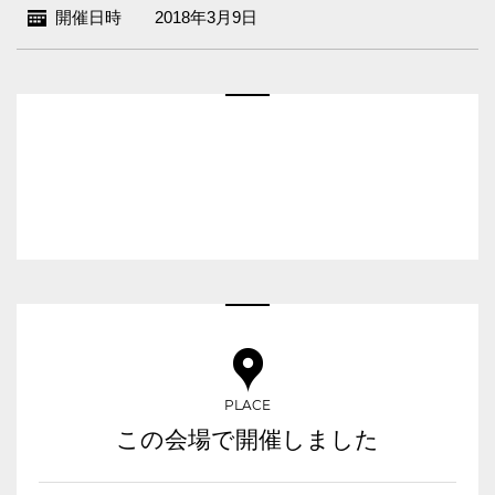
ベルサール新宿南口
開催日時
2018年3月9日
秋葉原・神田・東京エリア
ベルサール新宿グランド
新宿住友ホール
ベルサール八重洲
飯田橋・九段・半蔵門・神保町エリア
新宿住友ビル三角広場
ベルサール東京日本橋
新宿住友スカイルーム
ベルサール秋葉原
ベルサール半蔵門
ベルサール新宿セントラルパーク
渋谷エリア
ベルサール神田
ベルサール飯田橋駅前
ベルサール西新宿
ベルサール飯田橋ファースト
ベルサール高田馬場
ベルサール渋谷ファースト
六本木・虎ノ門エリア
ベルサール神保町アネックス
ベルサール渋谷ガーデン
ベルサール神保町
ベルサール虎ノ門
ベルサール九段
汐留・御成門・芝公園エリア
泉ガーデンギャラリー
ベルサール六本木グランドコンファレンスセンター
ベルサール芝公園
有明・羽田エリア
ベルサール六本木
ベルサール御成門タワー
PLACE
ベルサール汐留
東京ガーデンシアター
この会場で開催しました
ベルサール東京汐留コンファレンスセンター
ベルサール有明コンファレンスセンター
日時
ベルサール三田ガーデン
ベルサール羽田空港