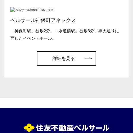
日付／開始・終了時間から選ぶ
時間単位で選ぶ
ベルサール神保町アネックス
「神保町駅」徒歩2分、「水道橋駅」徒歩8分、専大通りに
面したイベントホール。
人数／レイアウト
※複数選択可能
こちらの
会議室
の空室状況は
詳細を見る
以下からお問合せください。
お電話でのお問合せ
スクール
スクール
シアター
03-3346-1396
2名掛け
3名掛け
形式
受付時間 9:00～18:00（土日祝日・年末年始を除く）
WEBからのお問合せ
お問合せフォーム
口の字型
島型
T字島型