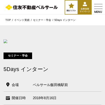
会員登録
検討リスト
マイページ
MENU
TOP
イベント実績
セミナー・学会
5Days インターン
セミナー・学会
5Days インターン
会場
ベルサール飯田橋駅前
エリア／施設
※複数選択可能
新宿・高田馬場エリア
開催日時
2018年8月16日