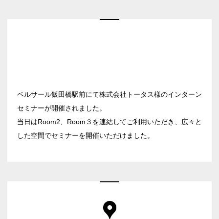
ベルサール新宿南口
秋葉原・神田・東京エリア
ベルサール新宿グランド
新宿住友ホール
ベルサール八重洲
飯田橋・九段・半蔵門・神保町エリア
新宿住友ビル三角広場
ベルサール東京日本橋
新宿住友スカイルーム
ベルサール秋葉原
ベルサール半蔵門
ベルサール新宿セントラルパーク
渋谷エリア
ベルサール神田
ベルサール飯田橋駅前
ベルサール西新宿
ベルサール飯田橋駅前にて株式会社トータス様のインターン
ベルサール飯田橋ファースト
ベルサール高田馬場
ベルサール渋谷ファースト
六本木・虎ノ門エリア
セミナーが開催されました。
ベルサール神保町アネックス
ベルサール渋谷ガーデン
当日はRoom2、Room３を連結してご利用いただき、広々と
ベルサール神保町
ベルサール虎ノ門
ベルサール九段
した空間でセミナーを開催いただけました。
汐留・御成門・芝公園エリア
泉ガーデンギャラリー
ベルサール六本木グランドコンファレンスセンター
ベルサール芝公園
有明・羽田エリア
ベルサール六本木
ベルサール御成門タワー
ベルサール汐留
東京ガーデンシアター
ベルサール東京汐留コンファレンスセンター
ベルサール有明コンファレンスセンター
日時
ベルサール三田ガーデン