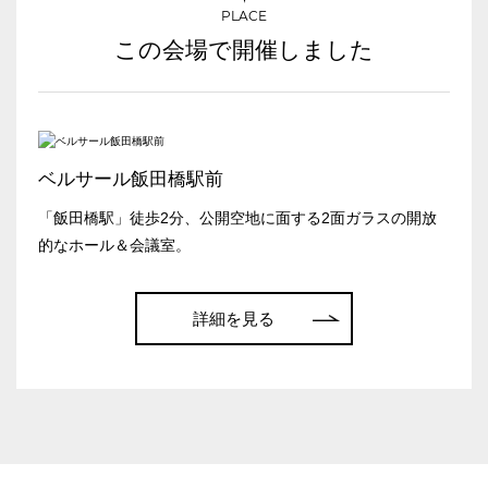
ベルサール羽田空港
PLACE
日付／開始・終了時間から選ぶ
この会場で開催しました
時間単位で選ぶ
人数／レイアウト
※複数選択可能
ベルサール飯田橋駅前
「飯田橋駅」徒歩2分、公開空地に面する2面ガラスの開放
的なホール＆会議室。
こちらの
会議室
の空室状況は
以下からお問合せください。
スクール
スクール
シアター
2名掛け
3名掛け
形式
お電話でのお問合せ
詳細を見る
03-3346-1396
受付時間 9:00～18:00（土日祝日・年末年始を除く）
WEBからのお問合せ
口の字型
島型
T字島型
お問合せフォーム