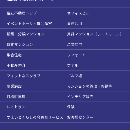
駅直結
天井高3.5ｍ以上
住友不動産トップ
オフィスビル
窓があり開放感のある
喫煙所あり
会場
イベントホール・貸会議室
資産活用
大型スクリーンあり
控室あり
新築・分譲マンション
賃貸マンション（ラ・トゥール）
4t車以上荷捌きあり
裏導線あり
賃貸マンション
注文住宅
時間貸し駐車場あり
専有回線(NURO)あり
集合住宅
リフォーム
用途で選ぶ
不動産仲介
ホテル
パーティ・懇親会
株主総会・IR
この条件で検索
フィットネスクラブ
ゴルフ場
e-sports大会
プレス発表
商業施設
マンションの管理・修繕等
試験
展示会・販売会
選択している条件を
リセットする
月極駐車場
インテリア販売
レストラン
保険
すまいとくらしの会員制サービス
お客様センター