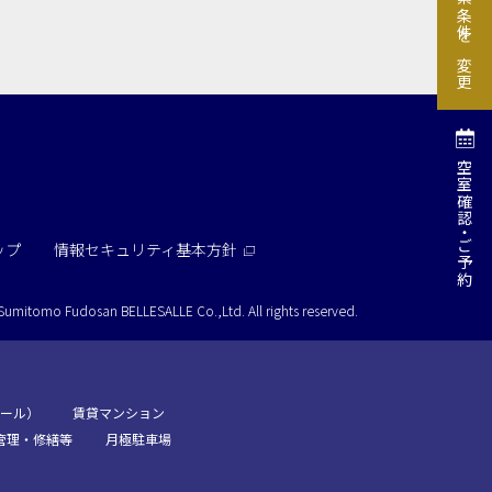
検索条件を変更
e-sports大会
展示会・販売会
空室確認
索
ご予約
ップ
情報セキュリティ基本方針
Sumitomo Fudosan BELLESALLE Co.,Ltd.
All rights reserved.
ール）
賃貸マンション
管理・修繕等
月極駐車場