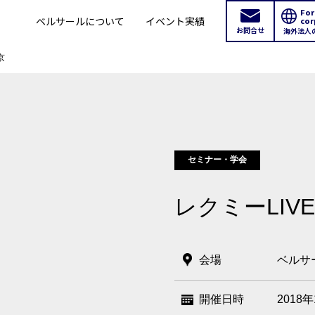
For
ベルサールについて
イベント実績
cor
お問合せ
海外法人
京
セミナー・学会
レクミーLIVE 
新宿・高田馬場エリア
会場
ベルサ
ベルサール新宿南口
ベルサール新宿グ
秋葉原・神田・東京エリア
新宿住友ホール
新宿住友ビル三角
開催日時
2018
ベルサール八重洲
ベルサール東京日