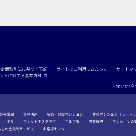
専有回線(NURO)あり
で選ぶ
パーティ・懇親会
株主総会・IR
プレス発表
試験
選択している条件を
この条件で検
リセットする
特定商取引法に基づく表記
サイトのご利用にあたって
サイトマ
ントに
対する基本方針
Copyright © 
貸会議室
資産活用
新築・分譲マンション
賃貸マンション（ラ・トゥ
ホテル
フィットネスクラブ
ゴルフ場
商業施設
マンションの
らしの会員制サービス
お客様センター