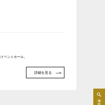
T字島型
規模イベントホール。
詳細を見る
窓があり開放感のある会場
控室あり
時間貸し駐車場あり