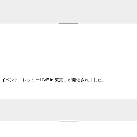
飯田橋・九段・半蔵門・神保町エリア
新宿住友スカイルーム
ベルサール新宿セ
ベルサール秋葉原
ベルサール神田
ベルサール西新宿
ベルサール高田馬
ベルサール半蔵門
ベルサール飯田橋
渋谷エリア
ベルサール飯田橋ファースト
ベルサール神保町
ベルサール渋谷ファースト
ベルサール渋谷ガ
六本木・虎ノ門エリア
ベルサール神保町
ベルサール九段
ベルサール虎ノ門
泉ガーデンギャラ
汐留・御成門・芝公園エリア
ベルサール六本木グランドコンファレンスセンター
ベルサール六本木
ベルサール芝公園
ベルサール御成門
有明・羽田エリア
ベント「レクミーLIVE in 東京」が開催されました。
ベルサール汐留
ベルサール東京汐
東京ガーデンシアター
ベルサール有明コ
ベルサール三田ガーデン
日付／開始・終了時間から選ぶ
ベルサール羽田空港
こちらの
会議室
の空室状況は
時間単位で選ぶ
以下からお問合せください。
お電話でのお問合せ
03-3346-1396