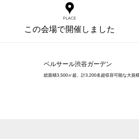
スクール
スクール
シアター
口の字型
島型
2名掛け
3名掛け
形式
受付時間 9:00～18:00（土日祝日・年末年始を除く）
PLACE
WEBからのお問合せ
この会場で開催しました
お問合せフォーム
ベルサール渋谷ガーデン
総面積3,500㎡超、計3,200名超収容可能な大
イベントホール
会議室
で選ぶ
駅直結
天井高3.5ｍ以上
喫煙所あり
大型スクリーンあり
4t車以上荷捌きあり
裏導線あり