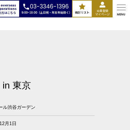
 overseas
03-3346-1396
porations
会員登録
9:00~18:00（土日祝・年末年始除く）
検討リスト
の方はこちら
マイページ
MENU
in 東京
ール渋谷ガーデン
ランド
広場
年12月1日
本橋