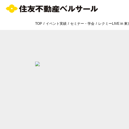
TOP
イベント実績
セミナー・学会
レクミーLIVE in 東
エリア／施設
※複数選択可能