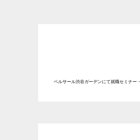
ベルサール渋谷ガーデンにて就職セミナー・イ
日時
人数／レイアウト
※複数選択可能