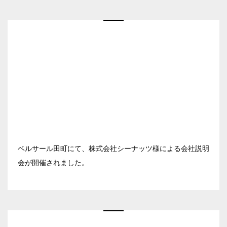
秋葉原・神田・東京エリア
ベルサール新宿グランド
新宿住友ホール
ベルサール八重洲
飯田橋・九段・半蔵門・神保町エリア
新宿住友ビル三角広場
ベルサール東京日本橋
新宿住友スカイルーム
ベルサール秋葉原
ベルサール半蔵門
ベルサール新宿セントラルパーク
渋谷エリア
ベルサール神田
ベルサール飯田橋駅前
ベルサール西新宿
ベルサール飯田橋ファースト
ベルサール高田馬場
ベルサール渋谷ファースト
六本木・虎ノ門エリア
ベルサール神保町アネックス
ベルサール渋谷ガーデン
ベルサール神保町
ベルサール虎ノ門
ベルサール九段
汐留・御成門・芝公園エリア
泉ガーデンギャラリー
ベルサール田町にて、株式会社シーナッツ様による会社説明
ベルサール六本木グランドコンファレンスセンター
ベルサール芝公園
会が開催されました。
有明・羽田エリア
ベルサール六本木
ベルサール御成門タワー
ベルサール汐留
東京ガーデンシアター
ベルサール東京汐留コンファレンスセンター
ベルサール有明コンファレンスセンター
日時
ベルサール三田ガーデン
ベルサール羽田空港