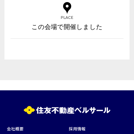
日付／開始・終了時間から選ぶ
時間単位で選ぶ
PLACE
この会場で開催しました
人数／レイアウト
※複数選択可能
こちらの
会議室
の空室状況は
以下からお問合せください。
お電話でのお問合せ
03-3346-1396
スクール
スクール
シアター
2名掛け
3名掛け
形式
受付時間 9:00～18:00（土日祝日・年末年始を除く）
WEBからのお問合せ
お問合せフォーム
口の字型
島型
T字島型
会社概要
採用情報