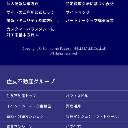
個人情報保護方針
特定商取引法に基づく表記
サイトのご利用にあたって
サイトマップ
情報セキュリティ基本方針
パートナーシップ構築宣言
カスタマーハラスメントに
面積
対する基本方針
Copyright © Sumitomo Fudosan BELLESALLE Co.,Ltd.
All rights reserved.
会場の種類
住友不動産グループ
イベントホール
会議室
住友不動産トップ
オフィスビル
こだわり条件
イベントホール・貸会議室
資産活用
※複数選択可能
新築・分譲マンション
賃貸マンション（ラ・トゥール）
特長で選ぶ
賃貸マンション
注文住宅
駅直結
天井高3.5ｍ以上