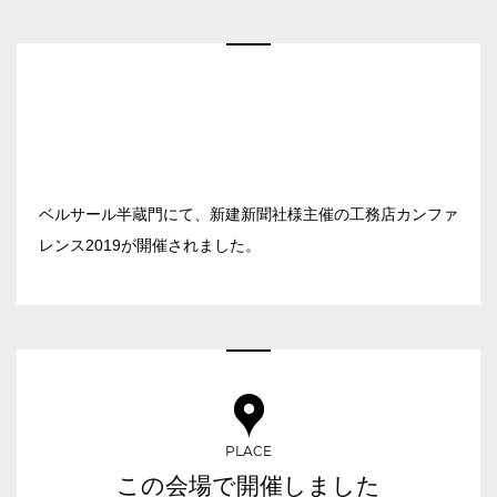
ベルサール新宿南口
秋葉原・神田・東京エリア
ベルサール新宿グランド
新宿住友ホール
ベルサール八重洲
飯田橋・九段・半蔵門・神保町エリア
新宿住友ビル三角広場
ベルサール東京日本橋
新宿住友スカイルーム
ベルサール秋葉原
ベルサール半蔵門
ベルサール新宿セントラルパーク
渋谷エリア
ベルサール神田
ベルサール飯田橋駅前
ベルサール西新宿
ベルサール飯田橋ファースト
ベルサール半蔵門にて、新建新聞社様主催の工務店カンファ
ベルサール高田馬場
ベルサール渋谷ファースト
六本木・虎ノ門エリア
ベルサール神保町アネックス
レンス2019が開催されました。
ベルサール渋谷ガーデン
ベルサール神保町
ベルサール虎ノ門
ベルサール九段
汐留・御成門・芝公園エリア
泉ガーデンギャラリー
ベルサール六本木グランドコンファレンスセンター
ベルサール芝公園
有明・羽田エリア
ベルサール六本木
ベルサール御成門タワー
ベルサール汐留
東京ガーデンシアター
PLACE
ベルサール東京汐留コンファレンスセンター
ベルサール有明コンファレンスセンター
日時
この会場で開催しました
ベルサール三田ガーデン
ベルサール羽田空港