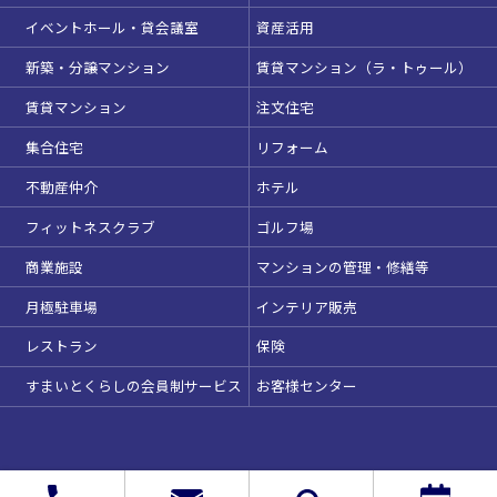
駅直結
天井高3.5ｍ以上
イベントホール・貸会議室
資産活用
窓があり開放感のある
喫煙所あり
会場
新築・分譲マンション
賃貸マンション（ラ・トゥール）
大型スクリーンあり
控室あり
賃貸マンション
注文住宅
4t車以上荷捌きあり
裏導線あり
集合住宅
リフォーム
時間貸し駐車場あり
専有回線(NURO)あり
不動産仲介
ホテル
用途で選ぶ
この条件で検索
フィットネスクラブ
ゴルフ場
パーティ・懇親会
株主総会・IR
商業施設
マンションの管理・修繕等
選択している条件を
リセットする
e-sports大会
プレス発表
月極駐車場
インテリア販売
試験
展示会・販売会
レストラン
保険
すまいとくらしの会員制サービス
お客様センター