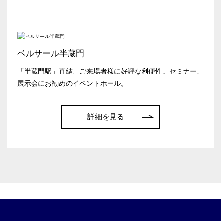
日付／開始・終了時間から選ぶ
時間単位で選ぶ
ベルサール半蔵門
「半蔵門駅」直結、ご来場者様に好評な利便性。セミナー、
人数／レイアウト
※複数選択可能
展示会にお勧めのイベントホール。
こちらの
会議室
の空室状況は
以下からお問合せください。
詳細を見る
スクール
スクール
シアター
お電話でのお問合せ
2名掛け
3名掛け
形式
03-3346-1396
受付時間 9:00～18:00（土日祝日・年末年始を除く）
WEBからのお問合せ
お問合せフォーム
口の字型
島型
T字島型