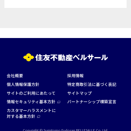
WEBからのお問合せ
お問合せフォーム
面積
会社概要
採用情報
会場の種類
個人情報保護方針
特定商取引法に基づく表記
サイトのご利用にあたって
サイトマップ
イベントホール
会議室
情報セキュリティ基本方針
パートナーシップ構築宣言
カスタマーハラスメントに
こだわり条件
対する基本方針
※複数選択可能
特長で選ぶ
Copyright © Sumitomo Fudosan BELLESALLE Co.,Ltd.