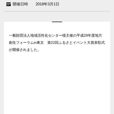
開催日時
2018年3月1日
ベルサール新宿南口
秋葉原・神田・東京エリア
ベルサール新宿グランド
新宿住友ホール
ベルサール八重洲
飯田橋・九段・半蔵門・神保町エリア
新宿住友ビル三角広場
ベルサール東京日本橋
新宿住友スカイルーム
一般財団法人地域活性化センター様主催の平成29年度地方
ベルサール秋葉原
ベルサール半蔵門
ベルサール新宿セントラルパーク
渋谷エリア
創生フォーラムin東京 第22回ふるさとイベント大賞表彰式
ベルサール神田
ベルサール飯田橋駅前
ベルサール西新宿
が開催されました。
ベルサール飯田橋ファースト
ベルサール高田馬場
ベルサール渋谷ファースト
六本木・虎ノ門エリア
ベルサール神保町アネックス
ベルサール渋谷ガーデン
ベルサール神保町
ベルサール虎ノ門
ベルサール九段
汐留・御成門・芝公園エリア
泉ガーデンギャラリー
ベルサール六本木グランドコンファレンスセンター
ベルサール芝公園
有明・羽田エリア
ベルサール六本木
ベルサール御成門タワー
ベルサール汐留
東京ガーデンシアター
ベルサール東京汐留コンファレンスセンター
ベルサール有明コンファレンスセンター