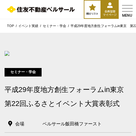
会員登録
検討リスト
マイページ
MENU
TOP
イベント実績
セミナー・学会
平成29年度地方創生フォーラムin東京 第
セミナー・学会
平成29年度地方創生フォーラムin東京
第22回ふるさとイベント大賞表彰式
エリア／施設
※複数選択可能
会場
ベルサール飯田橋ファースト
新宿・高田馬場エリア