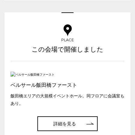
日時
ベルサール三田ガーデン
ベルサール羽田空港
日付／開始・終了時間から選ぶ
時間単位で選ぶ
PLACE
この会場で開催しました
人数／レイアウト
※複数選択可能
スクール
スクール
シアター
ベルサール飯田橋ファースト
こちらの
会議室
の空室状況は
2名掛け
3名掛け
形式
飯田橋エリアの大規模イベントホール。同フロアに会議室も
以下からお問合せください。
あり。
お電話でのお問合せ
03-3346-1396
詳細を見る
口の字型
島型
T字島型
受付時間 9:00～18:00（土日祝日・年末年始を除く）