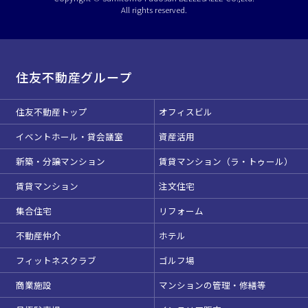
All rights reserved.
駅直結
天井高3.5ｍ以上
窓があり開放感のある
喫煙所あり
会場
住友不動産グループ
大型スクリーンあり
控室あり
4t車以上荷捌きあり
裏導線あり
住友不動産トップ
オフィスビル
時間貸し駐車場あり
専有回線(NURO)あり
イベントホール・貸会議室
資産活用
用途で選ぶ
新築・分譲マンション
賃貸マンション（ラ・トゥール）
パーティ・懇親会
株主総会・IR
賃貸マンション
注文住宅
e-sports大会
プレス発表
集合住宅
リフォーム
試験
展示会・販売会
不動産仲介
ホテル
この条件で検索
フィットネスクラブ
ゴルフ場
商業施設
マンションの管理・修繕等
選択している条件を
リセットする