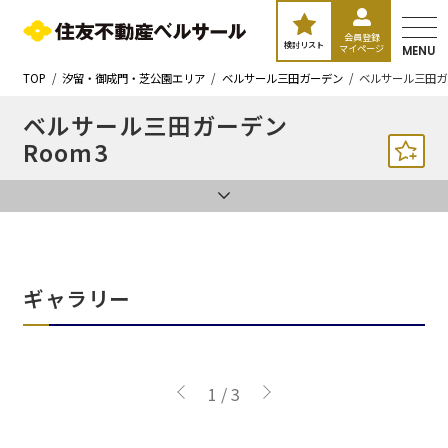
会員登録
検討リスト
マイページ
MENU
TOP
汐留・御成門・芝公園エリア
ベルサール三田ガーデン
ベルサール三田ガ
ベルサール三田ガーデン
Room3
ギャラリー
1
/
3