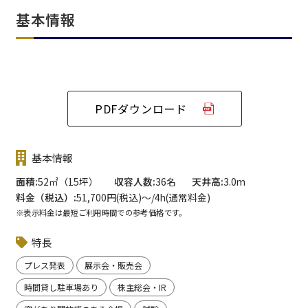
基本情報
PDFダウンロード
基本情報
面積
52㎡（15坪）
収容人数
36名
天井高
3.0m
料金（税込）
51,700円(税込)〜/4h(通常料金)
※表示料金は最短ご利用時間での参考価格です。
特長
プレス発表
展示会・販売会
時間貸し駐車場あり
株主総会・IR