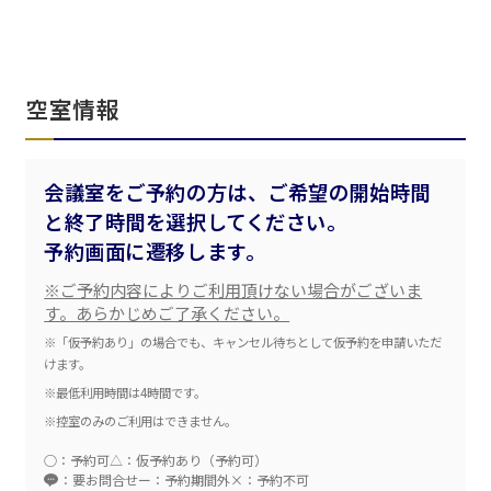
ベルサール飯田橋ファースト
ベルサール渋谷ファースト
ベルサール神保町アネックス
六本木・虎ノ門エリア
ベルサール渋谷ガーデン
ベルサール神保町
ベルサール九段
ベルサール虎ノ門
汐留・御成門・芝公園エリア
空室情報
泉ガーデンギャラリー
ベルサール六本木グランドコンファレンスセンター
ベルサール芝公園
ベルサール六本木
有明・羽田エリア
ベルサール御成門タワー
会議室をご予約の方は、ご希望の開始時間
ベルサール汐留
東京ガーデンシアター
ベルサール東京汐留コンファレンスセンター
と終了時間を選択してください。
ベルサール有明コンファレンスセンター
ベルサール三田ガーデン
予約画面に遷移します。
ベルサール羽田空港
日時
※ご予約内容によりご利用頂けない場合がございま
日付／開始・終了時間から選ぶ
す。あらかじめご了承ください。
※「仮予約あり」の場合でも、キャンセル待ちとして仮予約を申請いただ
時間単位で選ぶ
けます。
※最低利用時間は4時間です。
※控室のみのご利用はできません。
人数／レイアウト
※複数選択可能
○：予約可
△：仮予約あり（予約可）
：要お問合せ
ー：予約期間外
×：予約不可