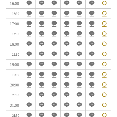
用途で選ぶ
16:00
パーティ・懇親会
株主総会・IR
16:30
e-sports大会
プレス発表
17:00
試験
展示会・販売会
17:30
18:00
18:30
この条件で検索
19:00
19:30
選択している条件を
リセットする
20:00
20:30
21:00
21:30