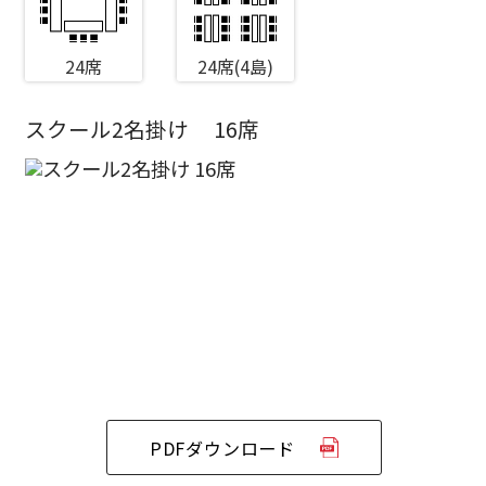
24席
24席(4島)
スクール2名掛け
16席
エリア／施設
※複数選択可能
新宿・高田馬場エリア
ベルサール新宿南口
秋葉原・神田・東京エリア
ベルサール新宿グランド
新宿住友ホール
ベルサール八重洲
新宿住友ビル三角広場
飯田橋・九段・半蔵門・神保町エリア
ベルサール東京日本橋
新宿住友スカイルーム
ベルサール秋葉原
ベルサール新宿セントラルパーク
ベルサール半蔵門
ベルサール神田
PDFダウンロード
ベルサール西新宿
渋谷エリア
ベルサール飯田橋駅前
ベルサール高田馬場