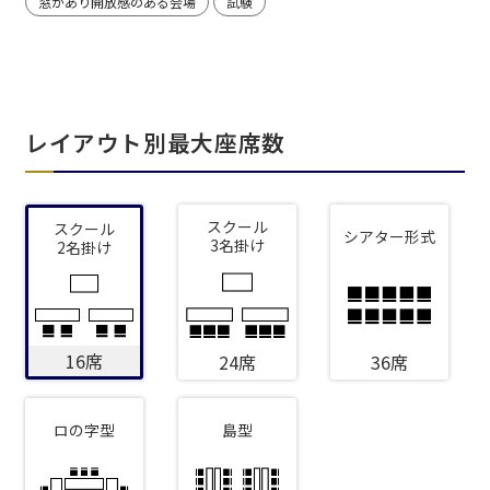
窓があり開放感のある会場
試験
レイアウト別最大座席数
スクール
スクール
シアター形式
3名掛け
2名掛け
16席
24席
36席
ロの字型
島型