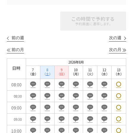
この時間で予約する
スクール
スクール
シアター
予約画面に遷移します。
2名掛け
3名掛け
形式
こちらの
会議室
の空室状況は
前の週
次の週
以下からお問合せください。
前の月
次の月
お電話でのお問合せ
2026年8月
口の字型
島型
T字島型
03-3346-1396
日時
7
8
9
10
11
12
13
（金）
（土）
（日）
（月）
（火）
（水）
（木）
受付時間 9:00～18:00（土日祝日・年末年始を除く）
08:00
WEBからのお問合せ
08:30
お問合せフォーム
09:00
面積
09:30
10:00