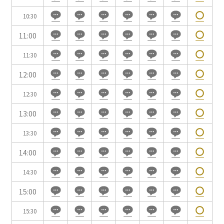
10:30
会場の種類
11:00
イベントホール
会議室
11:30
12:00
こだわり条件
12:30
※複数選択可能
13:00
特長で選ぶ
駅直結
天井高3.5ｍ以上
13:30
窓があり開放感のある
喫煙所あり
14:00
会場
14:30
大型スクリーンあり
控室あり
4t車以上荷捌きあり
裏導線あり
15:00
時間貸し駐車場あり
専有回線(NURO)あり
15:30