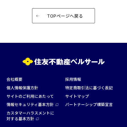
窓があり開放感のある
喫煙所あり
会場
TOPページへ戻る
大型スクリーンあり
控室あり
4t車以上荷捌きあり
裏導線あり
時間貸し駐車場あり
専有回線(NURO)あり
用途で選ぶ
パーティ・懇親会
株主総会・IR
e-sports大会
プレス発表
試験
展示会・販売会
会社概要
採用情報
個人情報保護方針
特定商取引法に基づく表記
サイトのご利用にあたって
サイトマップ
情報セキュリティ基本方針
パートナーシップ構築宣言
この条件で検索
カスタマーハラスメントに
対する基本方針