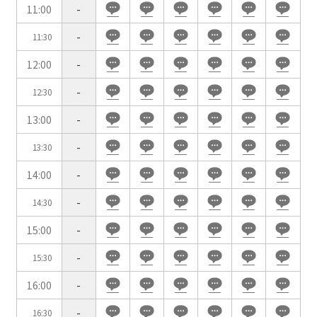
11:00
-
時間単位で選ぶ
-
11:30
12:00
-
人数／レイアウト
※複数選択可能
-
12:30
13:00
-
-
13:30
スクール
スクール
シアター
2名掛け
3名掛け
形式
14:00
-
こちらの
会議室
の空室状況は
-
14:30
以下からお問合せください。
15:00
-
お電話でのお問合せ
-
15:30
口の字型
島型
T字島型
03-3346-1396
16:00
-
受付時間 9:00～18:00（土日祝日・年末年始を除く）
-
16:30