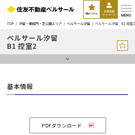
会員登録
検討リスト
マイページ
MENU
TOP
汐留・御成門・芝公園エリア
ベルサール汐留
ベルサール汐留 B1 控室2
ベルサール汐留
B1 控室2
基本情報
PDFダウンロード