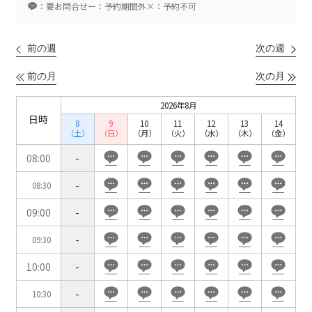
ベルサール新宿南口
：要お問合せ
ー：予約期間外
×：予約不可
秋葉原・神田・東京エリア
ベルサール新宿グランド
新宿住友ホール
ベルサール八重洲
新宿住友ビル三角広場
前の週
次の週
飯田橋・九段・半蔵門・神保町エリア
ベルサール東京日本橋
新宿住友スカイルーム
ベルサール秋葉原
ベルサール新宿セントラルパーク
前の月
次の月
ベルサール半蔵門
ベルサール神田
ベルサール西新宿
渋谷エリア
ベルサール飯田橋駅前
ベルサール高田馬場
2026年8月
ベルサール飯田橋ファースト
日時
ベルサール渋谷ファースト
ベルサール神保町アネックス
8
9
10
11
12
13
14
六本木・虎ノ門エリア
（土）
（日）
（月）
（火）
（水）
（木）
（金）
ベルサール渋谷ガーデン
ベルサール神保町
ベルサール九段
08:00
-
ベルサール虎ノ門
汐留・御成門・芝公園エリア
泉ガーデンギャラリー
-
08:30
ベルサール六本木グランドコンファレンスセンター
ベルサール芝公園
ベルサール六本木
09:00
-
有明・羽田エリア
ベルサール御成門タワー
ベルサール汐留
-
09:30
東京ガーデンシアター
ベルサール東京汐留コンファレンスセンター
ベルサール有明コンファレンスセンター
ベルサール三田ガーデン
10:00
-
ベルサール羽田空港
日時
-
10:30
日付／開始・終了時間から選ぶ