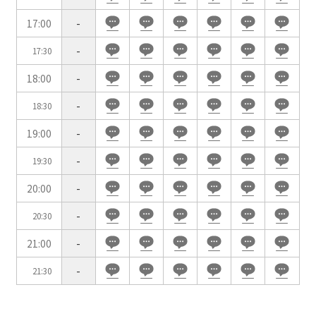
WEBからのお問合せ
17:00
-
お問合せフォーム
-
17:30
面積
18:00
-
-
18:30
19:00
-
会場の種類
-
19:30
イベントホール
会議室
20:00
-
-
20:30
こだわり条件
21:00
-
※複数選択可能
-
特長で選ぶ
21:30
駅直結
天井高3.5ｍ以上