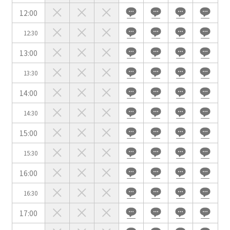
イベントホール
会議室
12:00
12:30
こだわり条件
※複数選択可能
13:00
特長で選ぶ
13:30
駅直結
天井高3.5ｍ以上
14:00
窓があり開放感のある
喫煙所あり
会場
14:30
大型スクリーンあり
控室あり
15:00
4t車以上荷捌きあり
裏導線あり
15:30
時間貸し駐車場あり
専有回線(NURO)あり
16:00
用途で選ぶ
16:30
パーティ・懇親会
株主総会・IR
17:00
e-sports大会
プレス発表