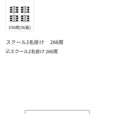
エリア／施設
336席(56島)
※複数選択可能
新宿・高田馬場エリア
スクール2名掛け
266席
ベルサール新宿南口
秋葉原・神田・東京エリア
ベルサール新宿グランド
新宿住友ホール
ベルサール八重洲
新宿住友ビル三角広場
飯田橋・九段・半蔵門・神保町エリア
ベルサール東京日本橋
新宿住友スカイルーム
ベルサール秋葉原
ベルサール新宿セントラルパーク
ベルサール半蔵門
ベルサール神田
ベルサール西新宿
渋谷エリア
ベルサール飯田橋駅前
ベルサール高田馬場
ベルサール飯田橋ファースト
ベルサール渋谷ファースト
ベルサール神保町アネックス
六本木・虎ノ門エリア
ベルサール渋谷ガーデン
ベルサール神保町
ベルサール九段
ベルサール虎ノ門
汐留・御成門・芝公園エリア
泉ガーデンギャラリー