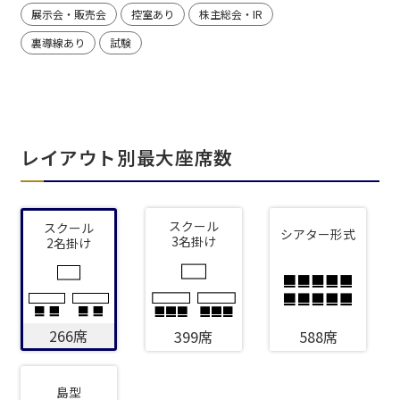
展示会・販売会
控室あり
株主総会・IR
裏導線あり
試験
レイアウト別最大座席数
スクール
スクール
シアター形式
3名掛け
2名掛け
266席
399席
588席
島型