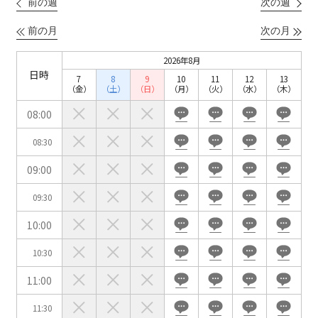
前の週
次の週
こちらの
会議室
の空室状況は
以下からお問合せください。
前の月
次の月
2026年8月
お電話でのお問合せ
日時
7
8
9
10
11
12
13
口の字型
島型
T字島型
03-3346-1396
（金）
（土）
（日）
（月）
（火）
（水）
（木）
08:00
受付時間 9:00～18:00（土日祝日・年末年始を除く）
WEBからのお問合せ
08:30
09:00
お問合せフォーム
09:30
面積
10:00
10:30
11:00
会場の種類
11:30