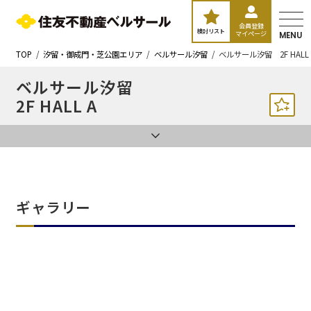
会員登録
検討リスト
マイページ
MENU
TOP
汐留・御成門・芝公園エリア
ベルサール汐留
ベルサール汐留 2F HALL 
ベルサール汐留
2F HALL A
ギャラリー