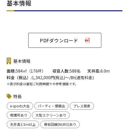
基本情報
PDFダウンロード
基本情報
面積
584㎡（176坪）
収容人数
588名
天井高
6.0m
料金（税込）
1,342,000円(税込)〜/8h(通常料金)
※表示料金は最短ご利用時間での参考価格です。
特長
e-sports大会
パーティ・懇親会
プレス発表
喫煙所あり
大型スクリーンあり
天井高3.5ｍ以上
専有回線(NURO)あり