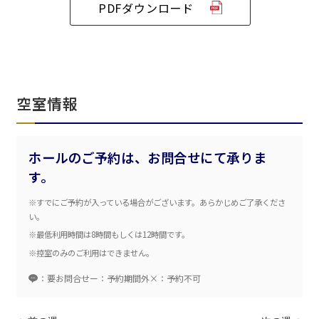
PDFダウンロード
ベルサール六本木グランドコンファレンスセンター
ベルサール芝公園
ベルサール六本木
有明・羽田エリア
ベルサール御成門タワー
ベルサール汐留
東京ガーデンシアター
ベルサール東京汐留コンファレンスセンター
ベルサール有明コンファレンスセンター
ベルサール三田ガーデン
ベルサール羽田空港
日時
空室情報
日付／開始・終了時間から選ぶ
ホールのご予約は、お問合せにて承りま
時間単位で選ぶ
す。
※すでにご予約が入っている場合がございます。あらかじめご了承くださ
人数／レイアウト
い。
※複数選択可能
※最低利用時間は8時間もしくは12時間です。
※控室のみのご利用はできません。
：要お問合せ
ー：予約期間外
×：予約不可
スクール
スクール
シアター
2名掛け
3名掛け
形式