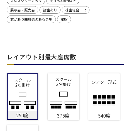
大型スクリーンあり
天井高3.5ｍ以上
展示会・販売会
控室あり
株主総会・IR
窓があり開放感のある会場
試験
レイアウト別最大座席数
スクール
スクール
シアター形式
3名掛け
2名掛け
250席
375席
540席