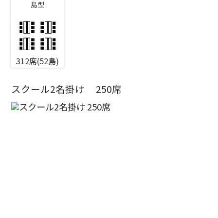
島型
エリア／施設
※複数選択可能
312席(52島)
新宿・高田馬場エリア
スクール2名掛け
250席
ベルサール新宿南口
秋葉原・神田・東京エリア
ベルサール新宿グランド
新宿住友ホール
ベルサール八重洲
新宿住友ビル三角広場
飯田橋・九段・半蔵門・神保町エリア
ベルサール東京日本橋
新宿住友スカイルーム
ベルサール秋葉原
ベルサール新宿セントラルパーク
ベルサール半蔵門
ベルサール神田
ベルサール西新宿
渋谷エリア
ベルサール飯田橋駅前
ベルサール高田馬場
ベルサール飯田橋ファースト
ベルサール渋谷ファースト
ベルサール神保町アネックス
六本木・虎ノ門エリア
ベルサール渋谷ガーデン
ベルサール神保町
ベルサール九段
ベルサール虎ノ門