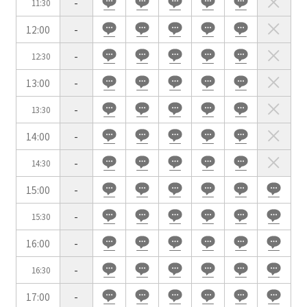
-
11:30
イベントホール
会議室
12:00
-
-
12:30
こだわり条件
※複数選択可能
13:00
-
特長で選ぶ
-
13:30
駅直結
天井高3.5ｍ以上
14:00
-
窓があり開放感のある
喫煙所あり
会場
-
14:30
大型スクリーンあり
控室あり
15:00
-
4t車以上荷捌きあり
裏導線あり
-
15:30
時間貸し駐車場あり
専有回線(NURO)あり
16:00
-
用途で選ぶ
-
16:30
パーティ・懇親会
株主総会・IR
17:00
-
e-sports大会
プレス発表