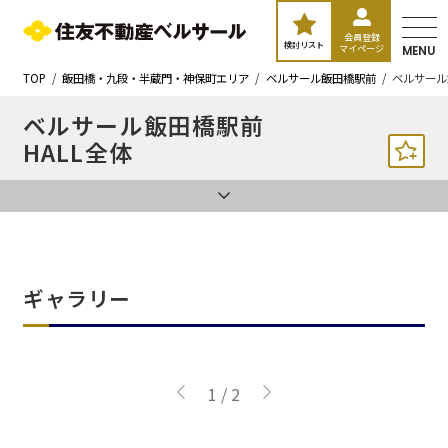
会員登録
検討リスト
マイページ
MENU
TOP
飯田橋・九段・半蔵門・神保町エリア
ベルサール飯田橋駅前
ベルサール
ベルサール飯田橋駅前
HALL全体
ギャラリー
1
/
2