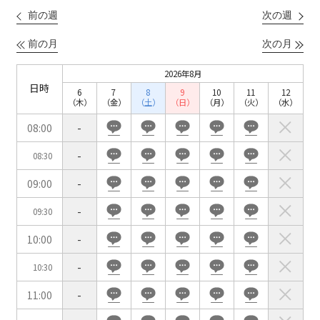
前の週
次の週
こちらの
会議室
の空室状況は
以下からお問合せください。
前の月
次の月
お電話でのお問合せ
2026年8月
日時
口の字型
島型
T字島型
6
7
8
9
10
11
12
03-3346-1396
（木）
（金）
（土）
（日）
（月）
（火）
（水）
受付時間 9:00～18:00（土日祝日・年末年始を除く）
08:00
-
WEBからのお問合せ
-
08:30
お問合せフォーム
09:00
-
面積
-
09:30
10:00
-
-
10:30
11:00
-
会場の種類