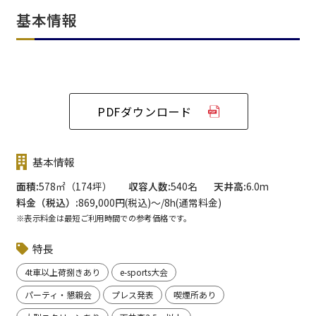
基本情報
PDFダウンロード
基本情報
面積
578㎡（174坪）
収容人数
540名
天井高
6.0m
料金（税込）
869,000円(税込)〜/8h(通常料金)
※表示料金は最短ご利用時間での参考価格です。
特長
4t車以上荷捌きあり
e-sports大会
パーティ・懇親会
プレス発表
喫煙所あり