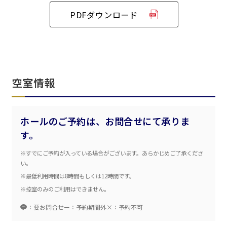
汐留・御成門・芝公園エリア
泉ガーデンギャラリー
PDFダウンロード
ベルサール六本木グランドコンファレンスセンター
ベルサール芝公園
ベルサール六本木
有明・羽田エリア
ベルサール御成門タワー
ベルサール汐留
東京ガーデンシアター
ベルサール東京汐留コンファレンスセンター
ベルサール有明コンファレンスセンター
ベルサール三田ガーデン
ベルサール羽田空港
日時
空室情報
日付／開始・終了時間から選ぶ
時間単位で選ぶ
ホールのご予約は、お問合せにて承りま
す。
※すでにご予約が入っている場合がございます。あらかじめご了承くださ
人数／レイアウト
※複数選択可能
い。
※最低利用時間は8時間もしくは12時間です。
※控室のみのご利用はできません。
：要お問合せ
ー：予約期間外
×：予約不可
スクール
スクール
シアター
2名掛け
3名掛け
形式