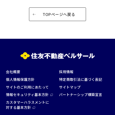
窓があり開放感のある
喫煙所あり
会場
TOPページへ戻る
大型スクリーンあり
控室あり
4t車以上荷捌きあり
裏導線あり
時間貸し駐車場あり
専有回線(NURO)あり
用途で選ぶ
パーティ・懇親会
株主総会・IR
e-sports大会
プレス発表
試験
展示会・販売会
会社概要
採用情報
個人情報保護方針
特定商取引法に基づく表記
サイトのご利用にあたって
サイトマップ
情報セキュリティ基本方針
パートナーシップ構築宣言
この条件で検索
カスタマーハラスメントに
対する基本方針