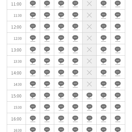
11:00
時間単位で選ぶ
11:30
12:00
人数／レイアウト
※複数選択可能
12:30
13:00
13:30
スクール
スクール
シアター
2名掛け
3名掛け
形式
14:00
こちらの
会議室
の空室状況は
14:30
以下からお問合せください。
15:00
お電話でのお問合せ
15:30
口の字型
島型
T字島型
03-3346-1396
16:00
受付時間 9:00～18:00（土日祝日・年末年始を除く）
16:30