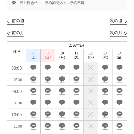
ベルサール新宿南口
：要お問合せ
ー：予約期間外
×：予約不可
秋葉原・神田・東京エリア
ベルサール新宿グランド
新宿住友ホール
ベルサール八重洲
新宿住友ビル三角広場
前の週
次の週
飯田橋・九段・半蔵門・神保町エリア
ベルサール東京日本橋
新宿住友スカイルーム
ベルサール秋葉原
ベルサール新宿セントラルパーク
前の月
次の月
ベルサール半蔵門
ベルサール神田
ベルサール西新宿
渋谷エリア
ベルサール飯田橋駅前
ベルサール高田馬場
2026年8月
ベルサール飯田橋ファースト
日時
ベルサール渋谷ファースト
ベルサール神保町アネックス
8
9
10
11
12
13
14
六本木・虎ノ門エリア
（土）
（日）
（月）
（火）
（水）
（木）
（金）
ベルサール渋谷ガーデン
ベルサール神保町
ベルサール九段
08:00
ベルサール虎ノ門
汐留・御成門・芝公園エリア
泉ガーデンギャラリー
08:30
ベルサール六本木グランドコンファレンスセンター
ベルサール芝公園
ベルサール六本木
09:00
有明・羽田エリア
ベルサール御成門タワー
ベルサール汐留
09:30
東京ガーデンシアター
ベルサール東京汐留コンファレンスセンター
ベルサール有明コンファレンスセンター
ベルサール三田ガーデン
10:00
ベルサール羽田空港
日時
10:30
日付／開始・終了時間から選ぶ