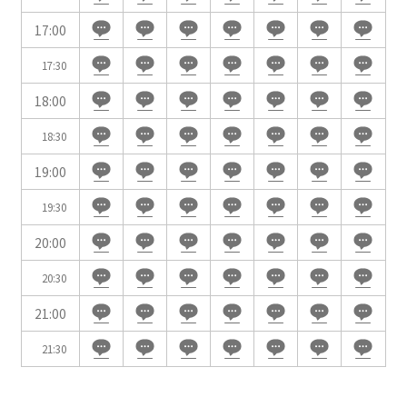
WEBからのお問合せ
17:00
お問合せフォーム
17:30
面積
18:00
18:30
19:00
会場の種類
19:30
イベントホール
会議室
20:00
20:30
こだわり条件
21:00
※複数選択可能
特長で選ぶ
21:30
駅直結
天井高3.5ｍ以上