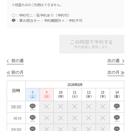
※控室のみのご利用はできません。
○：予約可
△：仮予約あり（予約可）
：要お問合せ
ー：予約期間外
×：予約不可
スクール
スクール
シアター
2名掛け
3名掛け
形式
この時間で予約する
こちらの
会議室
の空室状況は
予約画面に遷移します。
以下からお問合せください。
前の週
次の週
お電話でのお問合せ
前の月
次の月
口の字型
島型
T字島型
03-3346-1396
2026年8月
受付時間 9:00～18:00（土日祝日・年末年始を除く）
日時
8
9
10
11
12
13
14
（土）
（日）
（月）
（火）
（水）
（木）
（金）
WEBからのお問合せ
08:00
お問合せフォーム
08:30
面積
09:00