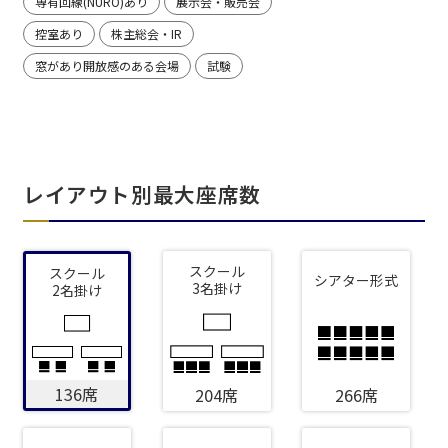
専有回線(NURO)あり
展示会・販売会
控室あり
株主総会・IR
窓があり開放感のある会場
試験
レイアウト別最大座席数
スクール
スクール
シアター形式
3名掛け
2名掛け
136席
204席
266席