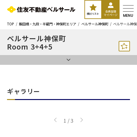
会員登録
検討リスト
マイページ
MENU
TOP
飯田橋・九段・半蔵門・神保町エリア
ベルサール神保町
ベルサール神保町
ベルサール神保町
Room 3+4+5
ギャラリー
1
/
3