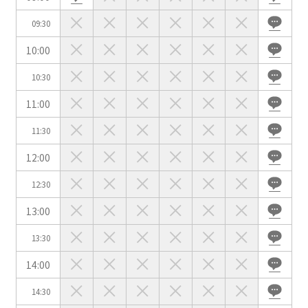
09:30
10:00
会場の種類
10:30
イベントホール
会議室
11:00
11:30
こだわり条件
12:00
※複数選択可能
特長で選ぶ
12:30
駅直結
天井高3.5ｍ以上
13:00
窓があり開放感のある
喫煙所あり
13:30
会場
14:00
大型スクリーンあり
控室あり
4t車以上荷捌きあり
裏導線あり
14:30