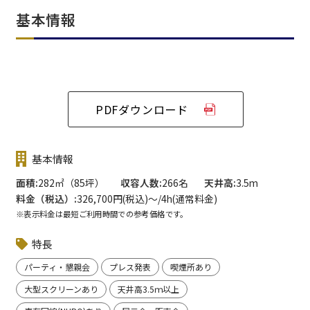
基本情報
PDFダウンロード
基本情報
面積
282㎡（85坪）
収容人数
266名
天井高
3.5m
料金（税込）
326,700円(税込)〜/4h(通常料金)
※表示料金は最短ご利用時間での参考価格です。
特長
パーティ・懇親会
プレス発表
喫煙所あり
大型スクリーンあり
天井高3.5ｍ以上