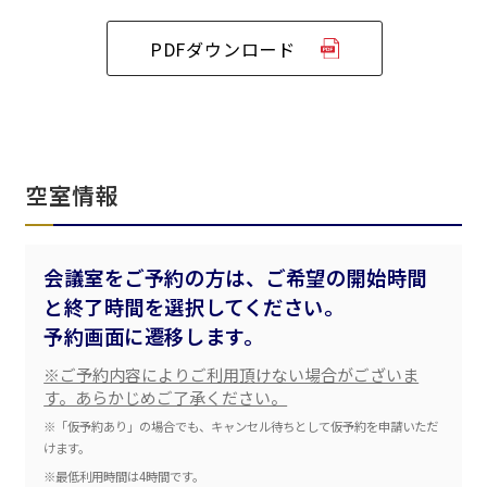
ベルサール半蔵門
ベルサール神田
ベルサール西新宿
渋谷エリア
ベルサール飯田橋駅前
ベルサール高田馬場
ベルサール飯田橋ファースト
PDFダウンロード
ベルサール渋谷ファースト
ベルサール神保町アネックス
六本木・虎ノ門エリア
ベルサール渋谷ガーデン
ベルサール神保町
ベルサール九段
ベルサール虎ノ門
汐留・御成門・芝公園エリア
泉ガーデンギャラリー
ベルサール六本木グランドコンファレンスセンター
空室情報
ベルサール芝公園
ベルサール六本木
有明・羽田エリア
ベルサール御成門タワー
ベルサール汐留
東京ガーデンシアター
ベルサール東京汐留コンファレンスセンター
会議室をご予約の方は、ご希望の開始時間
ベルサール有明コンファレンスセンター
ベルサール三田ガーデン
ベルサール羽田空港
日時
と終了時間を選択してください。
予約画面に遷移します。
日付／開始・終了時間から選ぶ
※ご予約内容によりご利用頂けない場合がございま
時間単位で選ぶ
す。あらかじめご了承ください。
※「仮予約あり」の場合でも、キャンセル待ちとして仮予約を申請いただ
けます。
※最低利用時間は4時間です。
人数／レイアウト
※複数選択可能