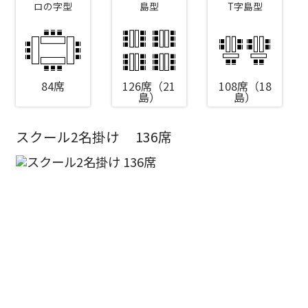
ロの字型
島型
T字島型
84席
126席（21
108席（18
島）
島）
スクール2名掛け
136席
エリア／施設
※複数選択可能
新宿・高田馬場エリア
ベルサール新宿南口
秋葉原・神田・東京エリア
ベルサール新宿グランド
新宿住友ホール
ベルサール八重洲
新宿住友ビル三角広場
飯田橋・九段・半蔵門・神保町エリア
ベルサール東京日本橋
新宿住友スカイルーム
ベルサール秋葉原
ベルサール新宿セントラルパーク