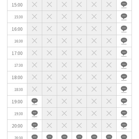
時間貸し駐車場あり
専有回線(NURO)あり
15:00
用途で選ぶ
15:30
パーティ・懇親会
株主総会・IR
16:00
e-sports大会
プレス発表
16:30
試験
展示会・販売会
17:00
17:30
18:00
この条件で検索
18:30
19:00
選択している条件を
リセットする
19:30
20:00
20:30