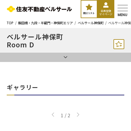
会員登録
検討リスト
マイページ
MENU
TOP
飯田橋・九段・半蔵門・神保町エリア
ベルサール神保町
ベルサール神保町
ベルサール神保町
Room D
ギャラリー
1
/
2