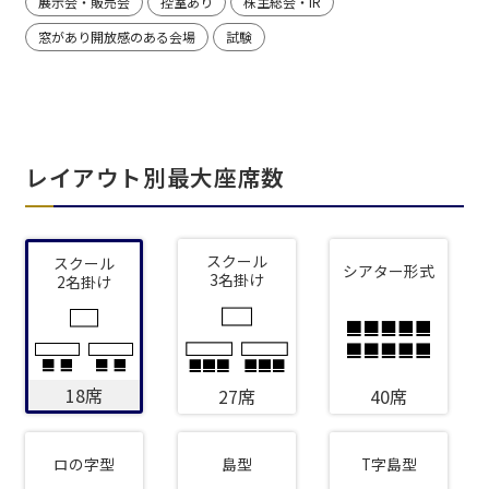
展示会・販売会
控室あり
株主総会・IR
窓があり開放感のある会場
試験
レイアウト別最大座席数
スクール
スクール
シアター形式
3名掛け
2名掛け
18席
27席
40席
ロの字型
島型
T字島型