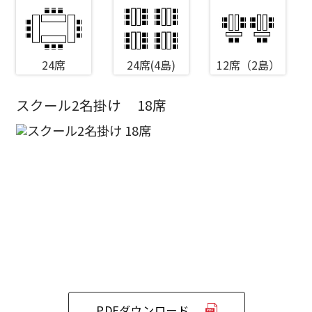
24席
24席(4島)
12席（2島）
スクール2名掛け
18席
エリア／施設
※複数選択可能
新宿・高田馬場エリア
ベルサール新宿南口
秋葉原・神田・東京エリア
ベルサール新宿グランド
新宿住友ホール
ベルサール八重洲
新宿住友ビル三角広場
飯田橋・九段・半蔵門・神保町エリア
ベルサール東京日本橋
新宿住友スカイルーム
ベルサール秋葉原
ベルサール新宿セントラルパーク
ベルサール半蔵門
ベルサール神田
ベルサール西新宿
渋谷エリア
PDFダウンロード
ベルサール飯田橋駅前
ベルサール高田馬場