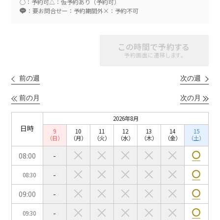
○：予約可
△：仮予約あり（予約可）
：要お問合せ
ー：予約期間外
×：予約不可
スクール
スクール
シアター
この時間で予約する
2名掛け
3名掛け
形式
予約画面に遷移します。
こちらの
会議室
の空室状況は
以下からお問合せください。
前の週
次の週
前の月
次の月
お電話でのお問合せ
口の字型
島型
T字島型
03-3346-1396
2026年8月
日時
9
10
11
12
13
14
15
受付時間 9:00～18:00（土日祝日・年末年始を除く）
（日）
（月）
（火）
（水）
（木）
（金）
（土）
WEBからのお問合せ
08:00
-
-
08:30
お問合せフォーム
09:00
-
面積
-
09:30