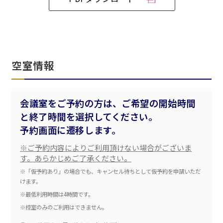
ベルサール飯田橋ファースト
ベルサール渋谷ファースト
ベルサール神保町アネックス
六本木・虎ノ門エリア
ベルサール渋谷ガーデン
ベルサール神保町
ベルサール九段
ベルサール虎ノ門
汐留・御成門・芝公園エリア
泉ガーデンギャラリー
空室情報
ベルサール六本木グランドコンファレンスセンター
ベルサール芝公園
ベルサール六本木
有明・羽田エリア
ベルサール御成門タワー
ベルサール汐留
会議室をご予約の方は、ご希望の開始時間
東京ガーデンシアター
ベルサール東京汐留コンファレンスセンター
と終了時間を選択してください。
ベルサール有明コンファレンスセンター
ベルサール三田ガーデン
ベルサール羽田空港
日時
予約画面に遷移します。
日付／開始・終了時間から選ぶ
※ご予約内容によりご利用頂けない場合がございま
す。あらかじめご了承ください。
時間単位で選ぶ
※「仮予約あり」の場合でも、キャンセル待ちとして仮予約を申請いただ
けます。
※最低利用時間は4時間です。
人数／レイアウト
※控室のみのご利用はできません。
※複数選択可能