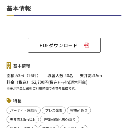
基本情報
PDFダウンロード
基本情報
面積
53㎡（16坪）
収容人数
40名
天井高
3.5m
料金（税込）
62,700円(税込)〜/4h(通常料金)
※表示料金は最短ご利用時間での参考価格です。
特長
パーティ・懇親会
プレス発表
喫煙所あり
天井高3.5ｍ以上
専有回線(NURO)あり