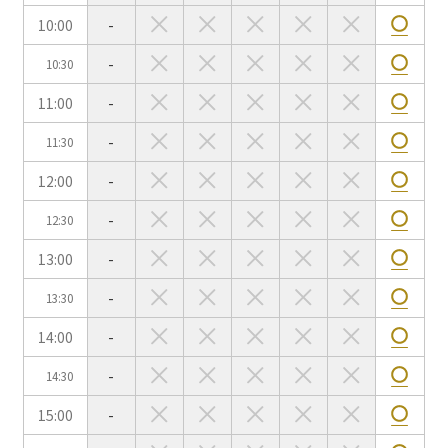
10:00
-
-
10:30
会場の種類
11:00
-
イベントホール
会議室
-
11:30
12:00
-
こだわり条件
※複数選択可能
-
12:30
特長で選ぶ
13:00
-
駅直結
天井高3.5ｍ以上
-
13:30
窓があり開放感のある
喫煙所あり
会場
14:00
-
大型スクリーンあり
控室あり
-
14:30
4t車以上荷捌きあり
裏導線あり
15:00
-
時間貸し駐車場あり
専有回線(NURO)あり