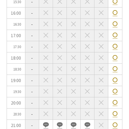
-
15:30
用途で選ぶ
16:00
-
パーティ・懇親会
株主総会・IR
-
16:30
e-sports大会
プレス発表
17:00
-
試験
展示会・販売会
-
17:30
18:00
-
-
18:30
この条件で検索
19:00
-
選択している条件を
リセットする
-
19:30
20:00
-
-
20:30
21:00
-