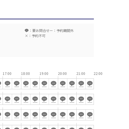
場
駅前
アネックス
ーデン
：要お問合せ
ー：予約期間外
×：予約不可
リー
タワー
留コンファレンスセンター
ンファレンスセンター
17:00
18:00
19:00
20:00
21:00
T字島型