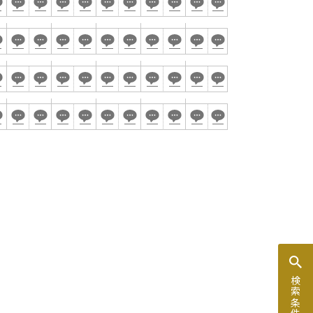
ム
窓があり開放感のある会場
控室あり
時間貸し駐車場あり
検索条件を変更