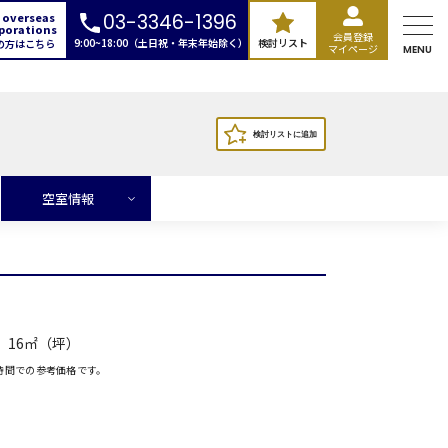
 overseas
03-3346-1396
porations
会員登録
9:00~18:00（土日祝・年末年始除く）
検討リスト
の方はこちら
マイページ
MENU
空室情報
16㎡（坪）
時間での参考価格です。
ランド
広場
本橋
ントラルパーク