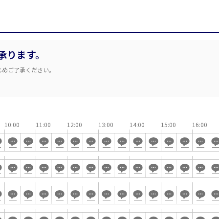
ベルサール秋葉原
ベルサール神田
ベルサール西新宿
ベルサール高田馬
ベルサール半蔵門
ベルサール飯田橋
渋谷エリア
ベルサール飯田橋ファースト
ベルサール神保町
ベルサール渋谷ファースト
ベルサール渋谷ガ
ベルサール神保町
ベルサール九段
六本木・虎ノ門エリア
承ります。
ベルサール虎ノ門
泉ガーデンギャラ
じめご了承ください。
汐留・御成門・芝公園エリア
ベルサール六本木グランドコンファレンスセンター
ベルサール六本木
ベルサール芝公園
ベルサール御成門
有明・羽田エリア
ベルサール汐留
ベルサール東京汐
東京ガーデンシアター
ベルサール有明コ
ベルサール三田ガーデン
10:00
11:00
12:00
13:00
14:00
15:00
16:00
ベルサール羽田空港
日付／開始・終了時間から選ぶ
時間単位で選ぶ
こちらの
会議室
の空室状況は
以下からお問合せください。
スクール
スクール
シアター
口の字型
島型