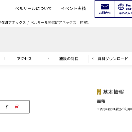
For
ベルサールについて
イベント実績
cor
お問合せ
海外法人
神保町アネックス
ベルサール神保町アネックス 控室1
ス
アクセス
施設の
特長
資料ダウンロード
基本情報
新宿・高田馬場エリア
面積
ロード
※表示料金は最短ご利用
ベルサール新宿南口
ベルサール新宿グ
秋葉原・神田・東京エリア
新宿住友ホール
新宿住友ビル三角
ベルサール八重洲
ベルサール東京日
新宿住友スカイルーム
ベルサール新宿セ
飯田橋・九段・半蔵門・神保町エリア