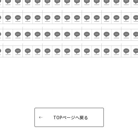
お電話でのお問合せ
WEBからのお問合せ
2名掛け
3名掛け
形式
03-3346-1396
お問合せフォー
 9:00～18:00（土日祝日・年末年始を除く）
イベントホール
会議室
で選ぶ
駅直結
天井高3.5ｍ以上
喫煙所あり
大型スクリーンあり
4t車以上荷捌きあり
裏導線あり
TOPページへ戻る
専有回線(NURO)あり
で選ぶ