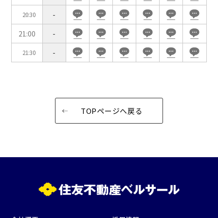
特長で選ぶ
-
20:30
駅直結
天井高3.5ｍ以上
21:00
-
窓があり開放感のある
喫煙所あり
-
21:30
会場
大型スクリーンあり
控室あり
4t車以上荷捌きあり
裏導線あり
時間貸し駐車場あり
専有回線(NURO)あり
TOPページへ戻る
用途で選ぶ
パーティ・懇親会
株主総会・IR
e-sports大会
プレス発表
試験
展示会・販売会