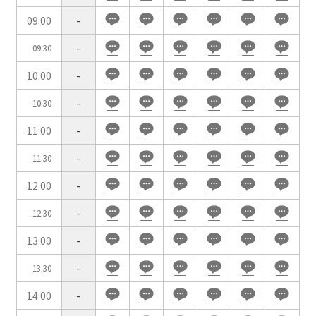
ベルサール有明コンファレンスセンター
ベルサール三田ガーデン
09:00
-
ベルサール羽田空港
日時
-
09:30
日付／開始・終了時間から選ぶ
10:00
-
時間単位で選ぶ
-
10:30
11:00
-
人数／レイアウト
※複数選択可能
-
11:30
12:00
-
-
12:30
スクール
スクール
シアター
2名掛け
3名掛け
形式
13:00
-
こちらの
会議室
の空室状況は
-
13:30
以下からお問合せください。
14:00
-
お電話でのお問合せ