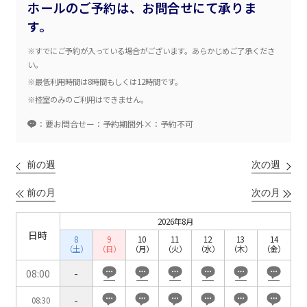
※複数選択可能
ホールのご予約は、お問合せにて承りま
す。
新宿・高田馬場エリア
※すでにご予約が入っている場合がございます。あらかじめご了承くださ
ベルサール新宿南口
い。
秋葉原・神田・東京エリア
ベルサール新宿グランド
※最低利用時間は8時間もしくは12時間です。
新宿住友ホール
ベルサール八重洲
※控室のみのご利用はできません。
新宿住友ビル三角広場
飯田橋・九段・半蔵門・神保町エリア
ベルサール東京日本橋
新宿住友スカイルーム
：要お問合せ
ー：予約期間外
×：予約不可
ベルサール秋葉原
ベルサール新宿セントラルパーク
ベルサール半蔵門
ベルサール神田
ベルサール西新宿
渋谷エリア
ベルサール飯田橋駅前
ベルサール高田馬場
前の週
次の週
ベルサール飯田橋ファースト
ベルサール渋谷ファースト
ベルサール神保町アネックス
六本木・虎ノ門エリア
ベルサール渋谷ガーデン
前の月
次の月
ベルサール神保町
ベルサール九段
ベルサール虎ノ門
2026年8月
汐留・御成門・芝公園エリア
泉ガーデンギャラリー
日時
8
9
10
11
12
13
14
ベルサール六本木グランドコンファレンスセンター
（土）
（日）
（月）
（火）
（水）
（木）
（金）
ベルサール芝公園
ベルサール六本木
有明・羽田エリア
08:00
-
ベルサール御成門タワー
ベルサール汐留
-
東京ガーデンシアター
08:30
ベルサール東京汐留コンファレンスセンター