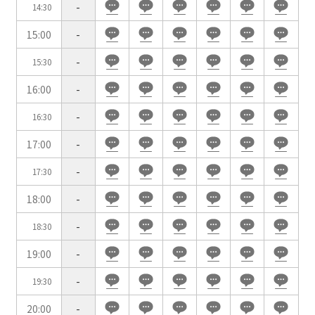
-
14:30
口の字型
島型
T字島型
03-3346-1396
15:00
-
受付時間 9:00～18:00（土日祝日・年末年始を除く）
-
15:30
WEBからのお問合せ
16:00
-
お問合せフォーム
-
16:30
面積
17:00
-
-
17:30
18:00
-
会場の種類
-
18:30
イベントホール
会議室
19:00
-
-
19:30
こだわり条件
※複数選択可能
20:00
-