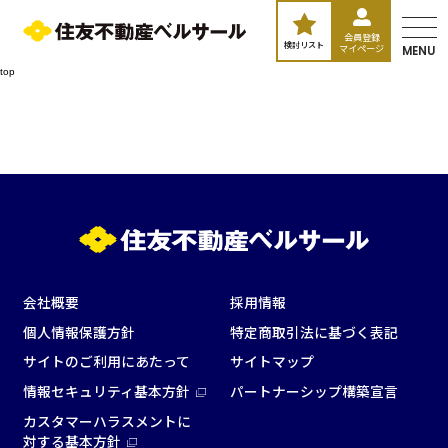
会員登録
検討リスト
マイページ
MENU
top
エリア／施設
※複数選択可能
新宿・高田馬場エリア
会社概要
採用情報
個人情報保護方針
特定商取引法に基づく表記
ベルサール新宿南口
秋葉原・神田・東京エリア
ベルサール新宿グランド
サイトのご利用にあたって
サイトマップ
新宿住友ホール
情報セキュリティ基本方針
パートナーシップ構築宣言
ベルサール八重洲
新宿住友ビル三角広場
飯田橋・九段・半蔵門・神保町エリア
ベルサール東京日本橋
新宿住友スカイルーム
カスタマーハラスメントに
ベルサール秋葉原
ベルサール新宿セントラルパーク
対する基本方針