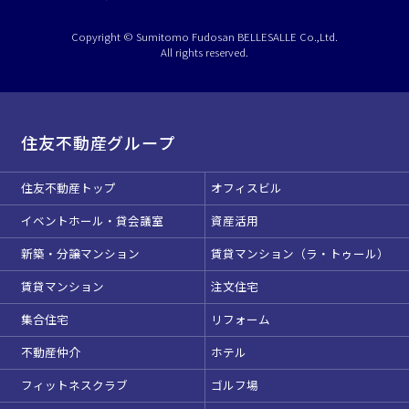
ベルサール半蔵門
ベルサール神田
ベルサール西新宿
渋谷エリア
ベルサール飯田橋駅前
ベルサール高田馬場
Copyright © Sumitomo Fudosan BELLESALLE Co.,Ltd.
ベルサール飯田橋ファースト
All rights reserved.
ベルサール渋谷ファースト
ベルサール神保町アネックス
六本木・虎ノ門エリア
ベルサール渋谷ガーデン
ベルサール神保町
こちらの
会議室
の空室状況は
ベルサール九段
以下からお問合せください。
ベルサール虎ノ門
汐留・御成門・芝公園エリア
お電話でのお問合せ
泉ガーデンギャラリー
住友不動産グループ
ベルサール六本木グランドコンファレンスセンター
03-3346-1396
ベルサール芝公園
ベルサール六本木
有明・羽田エリア
住友不動産トップ
オフィスビル
ベルサール御成門タワー
ベルサール汐留
受付時間 9:00～18:00（土日祝日・年末年始を除く）
イベントホール・貸会議室
資産活用
東京ガーデンシアター
ベルサール東京汐留コンファレンスセンター
WEBからのお問合せ
ベルサール有明コンファレンスセンター
ベルサール三田ガーデン
新築・分譲マンション
賃貸マンション（ラ・トゥール）
ベルサール羽田空港
お問合せフォーム
日時
賃貸マンション
注文住宅
日付／開始・終了時間から選ぶ
集合住宅
リフォーム
時間単位で選ぶ
不動産仲介
ホテル
フィットネスクラブ
ゴルフ場