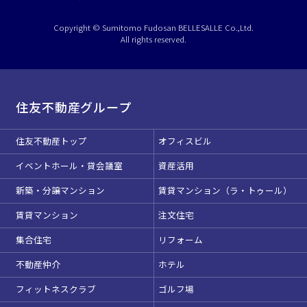
ベルサール半蔵門
ベルサール神田
ベルサール西新宿
渋谷エリア
ベルサール飯田橋駅前
ベルサール高田馬場
Copyright © Sumitomo Fudosan BELLESALLE Co.,Ltd.
ベルサール飯田橋ファースト
All rights reserved.
ベルサール渋谷ファースト
ベルサール神保町アネックス
六本木・虎ノ門エリア
ベルサール渋谷ガーデン
ベルサール神保町
こちらの
会議室
の空室状況は
ベルサール九段
以下からお問合せください。
ベルサール虎ノ門
汐留・御成門・芝公園エリア
お電話でのお問合せ
泉ガーデンギャラリー
住友不動産グループ
ベルサール六本木グランドコンファレンスセンター
03-3346-1396
ベルサール芝公園
ベルサール六本木
有明・羽田エリア
住友不動産トップ
オフィスビル
ベルサール御成門タワー
ベルサール汐留
受付時間 9:00～18:00（土日祝日・年末年始を除く）
イベントホール・貸会議室
資産活用
東京ガーデンシアター
ベルサール東京汐留コンファレンスセンター
WEBからのお問合せ
ベルサール有明コンファレンスセンター
ベルサール三田ガーデン
新築・分譲マンション
賃貸マンション（ラ・トゥール）
ベルサール羽田空港
お問合せフォーム
日時
賃貸マンション
注文住宅
日付／開始・終了時間から選ぶ
集合住宅
リフォーム
時間単位で選ぶ
不動産仲介
ホテル
フィットネスクラブ
ゴルフ場