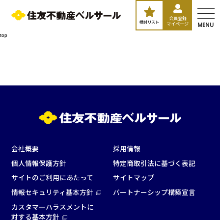
会員登録
検討リスト
マイページ
MENU
top
エリア／施設
※複数選択可能
新宿・高田馬場エリア
会社概要
採用情報
個人情報保護方針
特定商取引法に基づく表記
ベルサール新宿南口
秋葉原・神田・東京エリア
ベルサール新宿グランド
サイトのご利用にあたって
サイトマップ
新宿住友ホール
情報セキュリティ基本方針
パートナーシップ構築宣言
ベルサール八重洲
新宿住友ビル三角広場
飯田橋・九段・半蔵門・神保町エリア
ベルサール東京日本橋
新宿住友スカイルーム
カスタマーハラスメントに
ベルサール秋葉原
ベルサール新宿セントラルパーク
対する基本方針