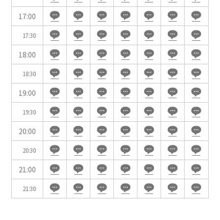
WEBからのお問合せ
17:00
お問合せフォーム
17:30
面積
18:00
18:30
19:00
会場の種類
19:30
イベントホール
会議室
20:00
20:30
こだわり条件
21:00
※複数選択可能
特長で選ぶ
21:30
駅直結
天井高3.5ｍ以上