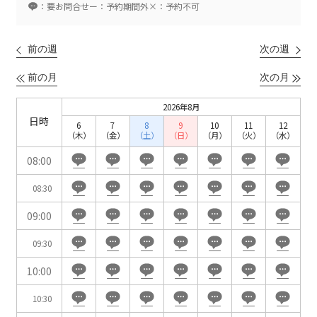
ベルサール新宿南口
：要お問合せ
ー：予約期間外
×：予約不可
秋葉原・神田・東京エリア
ベルサール新宿グランド
新宿住友ホール
ベルサール八重洲
新宿住友ビル三角広場
前の週
次の週
飯田橋・九段・半蔵門・神保町エリア
ベルサール東京日本橋
新宿住友スカイルーム
ベルサール秋葉原
ベルサール新宿セントラルパーク
前の月
次の月
ベルサール半蔵門
ベルサール神田
ベルサール西新宿
渋谷エリア
ベルサール飯田橋駅前
ベルサール高田馬場
2026年8月
ベルサール飯田橋ファースト
日時
ベルサール渋谷ファースト
ベルサール神保町アネックス
6
7
8
9
10
11
12
六本木・虎ノ門エリア
（木）
（金）
（土）
（日）
（月）
（火）
（水）
ベルサール渋谷ガーデン
ベルサール神保町
ベルサール九段
08:00
ベルサール虎ノ門
汐留・御成門・芝公園エリア
泉ガーデンギャラリー
08:30
ベルサール六本木グランドコンファレンスセンター
ベルサール芝公園
ベルサール六本木
09:00
有明・羽田エリア
ベルサール御成門タワー
ベルサール汐留
09:30
東京ガーデンシアター
ベルサール東京汐留コンファレンスセンター
ベルサール有明コンファレンスセンター
ベルサール三田ガーデン
10:00
ベルサール羽田空港
日時
10:30
日付／開始・終了時間から選ぶ