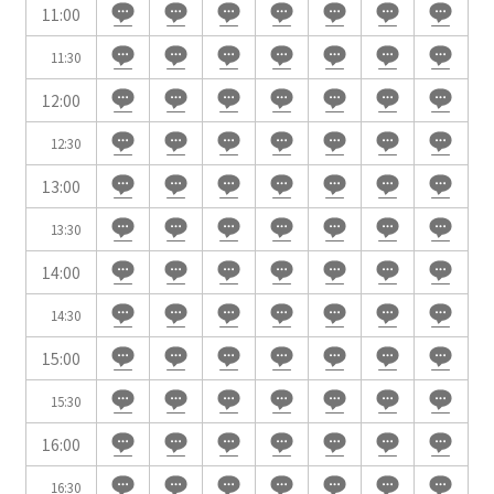
11:00
時間単位で選ぶ
11:30
12:00
人数／レイアウト
※複数選択可能
12:30
13:00
13:30
スクール
スクール
シアター
2名掛け
3名掛け
形式
14:00
こちらの
会議室
の空室状況は
14:30
以下からお問合せください。
15:00
お電話でのお問合せ
15:30
口の字型
島型
T字島型
03-3346-1396
16:00
受付時間 9:00～18:00（土日祝日・年末年始を除く）
16:30