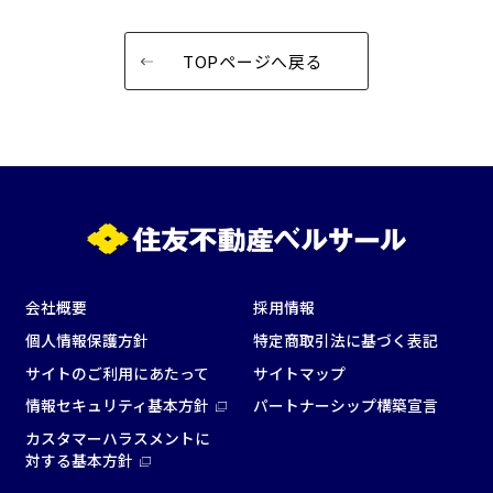
窓があり開放感のある
喫煙所あり
会場
TOPページへ戻る
大型スクリーンあり
控室あり
4t車以上荷捌きあり
裏導線あり
時間貸し駐車場あり
専有回線(NURO)あり
用途で選ぶ
パーティ・懇親会
株主総会・IR
e-sports大会
プレス発表
試験
展示会・販売会
会社概要
採用情報
個人情報保護方針
特定商取引法に基づく表記
サイトのご利用にあたって
サイトマップ
情報セキュリティ基本方針
パートナーシップ構築宣言
この条件で検索
カスタマーハラスメントに
対する基本方針